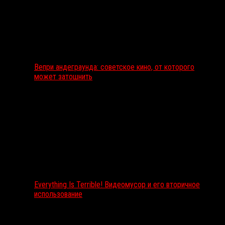
Вепри андеграунда: советское кино, от которого
может затошнить
Everything Is Terrible! Видеомусор и его вторичное
использование