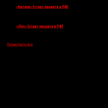
«Натиск» [старт проката в РФ]
17 сентября 2026
«Лес» [старт проката в РФ]
12 ноября 2026
Посмотреть все
Последние рецензии