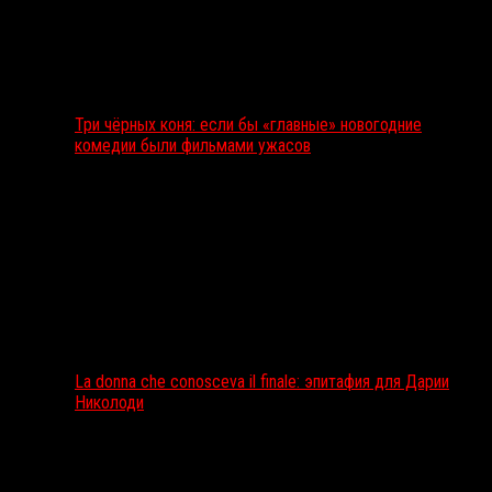
Три чёрных коня: если бы «главные» новогодние
комедии были фильмами ужасов
La donna che conosceva il finale: эпитафия для Дарии
Николоди