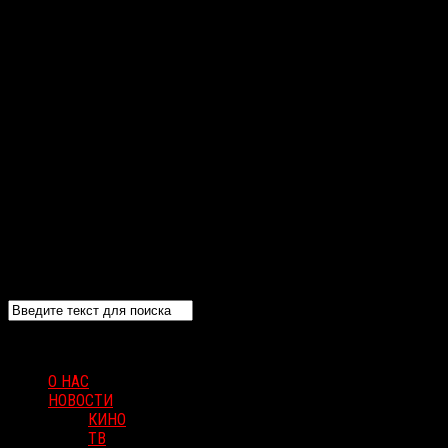
О НАС
НОВОСТИ
КИНО
ТВ