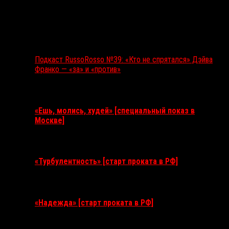
Подкаст RussoRosso №39: «Кто не спрятался» Дэйва
Франко — «за» и «против»
Ближайшие события
«Ешь, молись, худей» [специальный показ в
Москве]
11 августа 2026
«Турбулентность» [старт проката в РФ]
3 сентября 2026
«Надежда» [старт проката в РФ]
10 сентября 2026