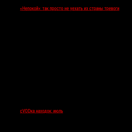
«Непокой»: так просто не уехать из страны тревоги
сVODка находок: июль