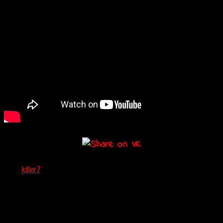
Тэги:
killer7