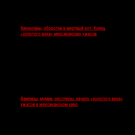
Кинокланы, оборотни и мертвый кот: Конец
«золотого века» мексиканских ужасов
Вампиры, мумии, рестлеры: начало «золотого века»
ужасов в мексиканском кино