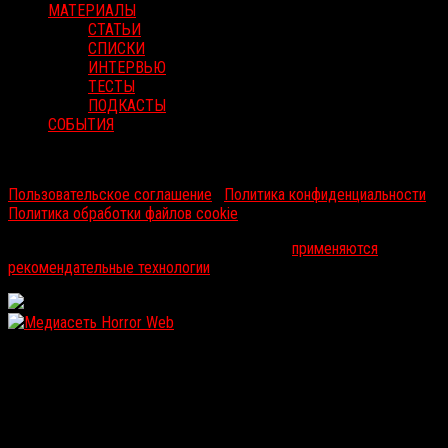
МАТЕРИАЛЫ
СТАТЬИ
СПИСКИ
ИНТЕРВЬЮ
ТЕСТЫ
ПОДКАСТЫ
СОБЫТИЯ
RussoRosso © 2026 ООО "ФМП Групп". Все права защищены.
Пользовательское соглашение
|
Политика конфиденциальности
|
Политика обработки файлов cookie
На информационном ресурсе russorosso.ru
применяются
рекомендательные технологии
.
WordPress: 12.11MB | MySQL:105 | 0,993sec