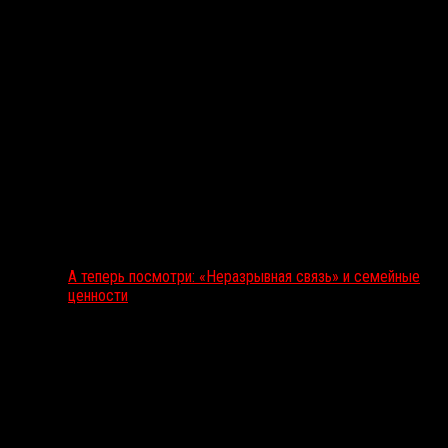
А теперь посмотри: «Неразрывная связь» и семейные
ценности