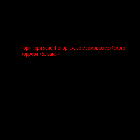
Гори, гори ясно: Репортаж со съемок российского
хоррора «Бывшая»
Подкаст RussoRosso