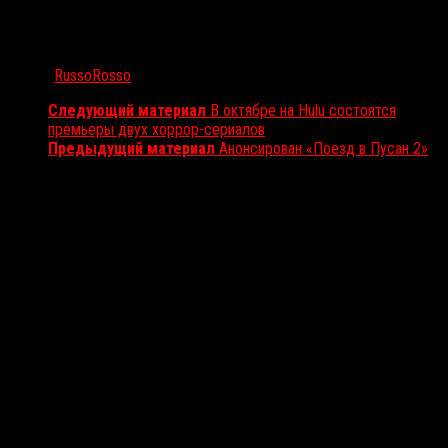
Автор:
RussoRosso
Следующий материал
В октябре на Hulu состоятся
премьеры двух хоррор-сериалов
Предыдущий материал
Анонсирован «Поезд в Пусан 2»
Вам также может понравиться...
Выбор редакции