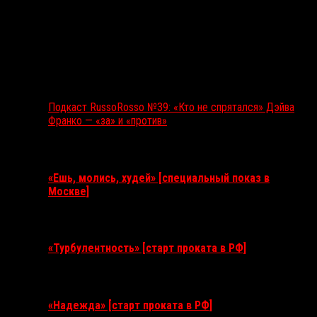
Подкаст RussoRosso №39: «Кто не спрятался» Дэйва
Франко — «за» и «против»
Ближайшие события
«Ешь, молись, худей» [специальный показ в
Москве]
11 августа 2026
«Турбулентность» [старт проката в РФ]
3 сентября 2026
«Надежда» [старт проката в РФ]