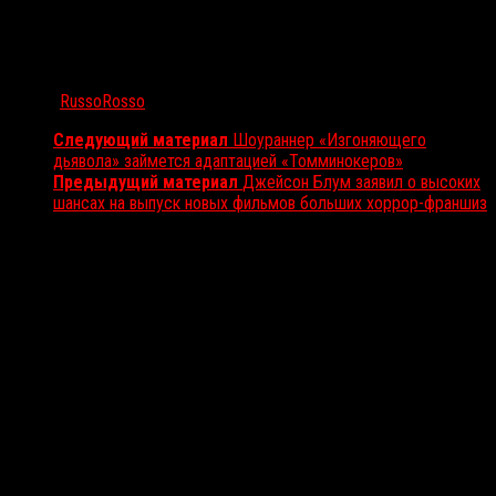
Автор:
RussoRosso
Следующий материал
Шоураннер «Изгоняющего
дьявола» займется адаптацией «Томминокеров»
Предыдущий материал
Джейсон Блум заявил о высоких
шансах на выпуск новых фильмов больших хоррор-франшиз
Вам также может понравиться...
Выбор редакции