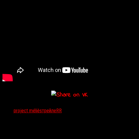
Тэги:
project méliès
трейлеRR