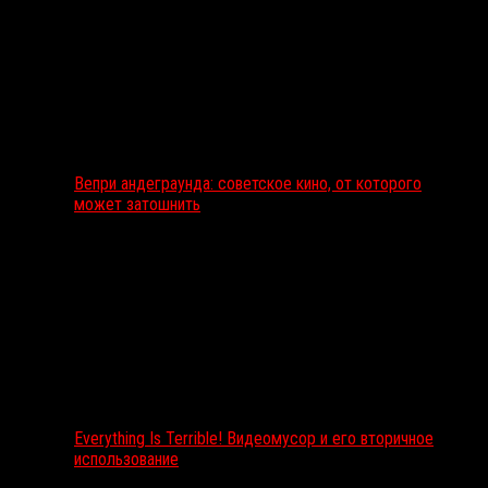
Вепри андеграунда: советское кино, от которого
может затошнить
Everything Is Terrible! Видеомусор и его вторичное
использование