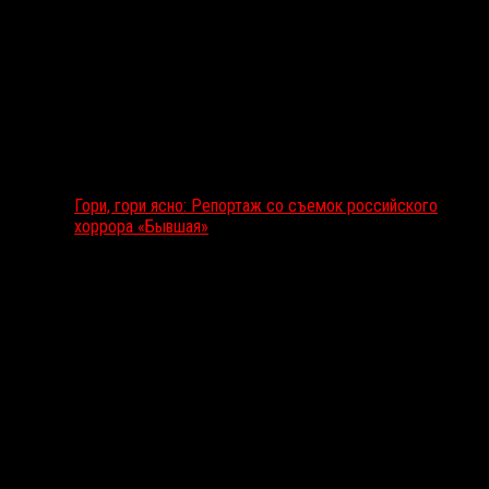
Гори, гори ясно: Репортаж со съемок российского
хоррора «Бывшая»
Подкаст RussoRosso