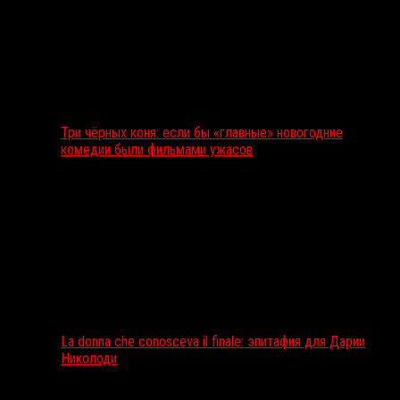
Три чёрных коня: если бы «главные» новогодние
комедии были фильмами ужасов
La donna che conosceva il finale: эпитафия для Дарии
Николоди