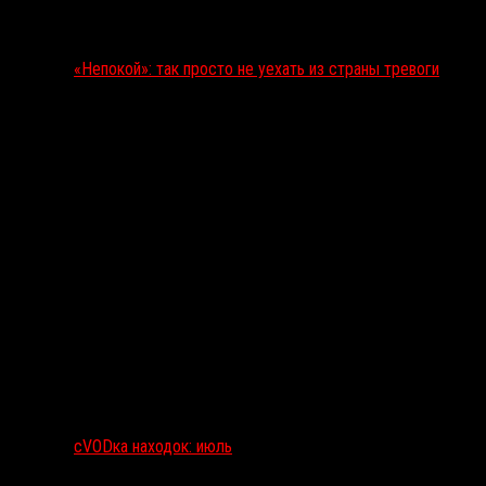
«Непокой»: так просто не уехать из страны тревоги
сVODка находок: июль