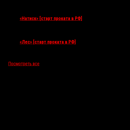
10 сентября 2026
«Натиск» [старт проката в РФ]
17 сентября 2026
«Лес» [старт проката в РФ]
12 ноября 2026
Посмотреть все
Последние рецензии