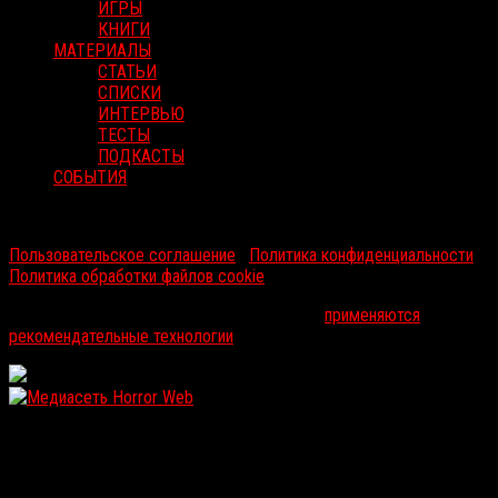
ИГРЫ
КНИГИ
МАТЕРИАЛЫ
СТАТЬИ
СПИСКИ
ИНТЕРВЬЮ
ТЕСТЫ
ПОДКАСТЫ
СОБЫТИЯ
RussoRosso © 2026 ООО "ФМП Групп". Все права защищены.
Пользовательское соглашение
|
Политика конфиденциальности
|
Политика обработки файлов cookie
На информационном ресурсе russorosso.ru
применяются
рекомендательные технологии
.
WordPress: 12.1MB | MySQL:105 | 1,316sec