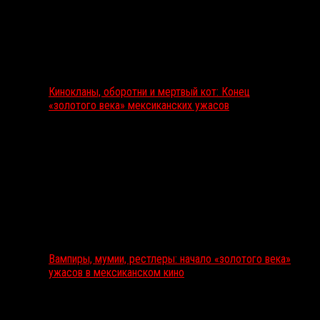
Кинокланы, оборотни и мертвый кот: Конец
«золотого века» мексиканских ужасов
Вампиры, мумии, рестлеры: начало «золотого века»
ужасов в мексиканском кино