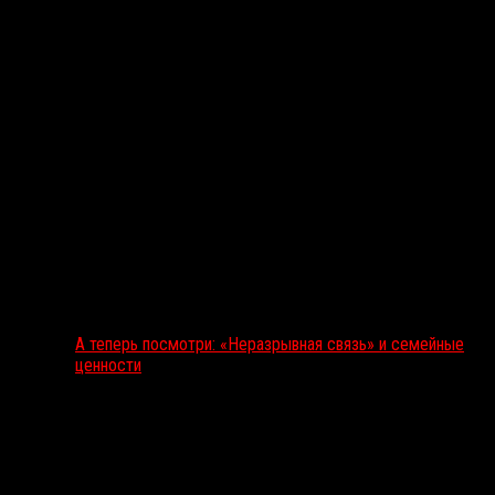
А теперь посмотри: «Неразрывная связь» и семейные
ценности