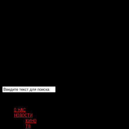
О НАС
НОВОСТИ
КИНО
ТВ