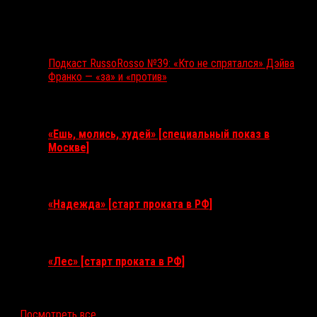
Подкаст RussoRosso №39: «Кто не спрятался» Дэйва
Франко — «за» и «против»
Ближайшие события
«Ешь, молись, худей» [специальный показ в
Москве]
11 августа 2026
«Надежда» [старт проката в РФ]
10 сентября 2026
«Лес» [старт проката в РФ]
12 ноября 2026
Посмотреть все