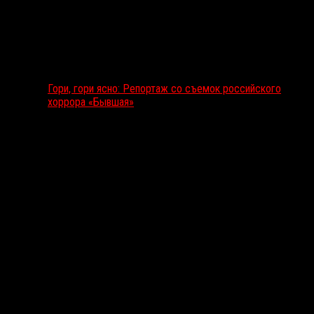
Гори, гори ясно: Репортаж со съемок российского
хоррора «Бывшая»
Подкаст RussoRosso