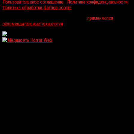
Пользовательское соглашение
|
Политика конфиденциальности
|
Политика обработки файлов cookie
На информационном ресурсе russorosso.ru
применяются
рекомендательные технологии
.
WordPress: 12.05MB | MySQL:105 | 1,144sec