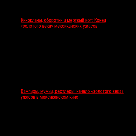
Кинокланы, оборотни и мертвый кот: Конец
«золотого века» мексиканских ужасов
Вампиры, мумии, рестлеры: начало «золотого века»
ужасов в мексиканском кино