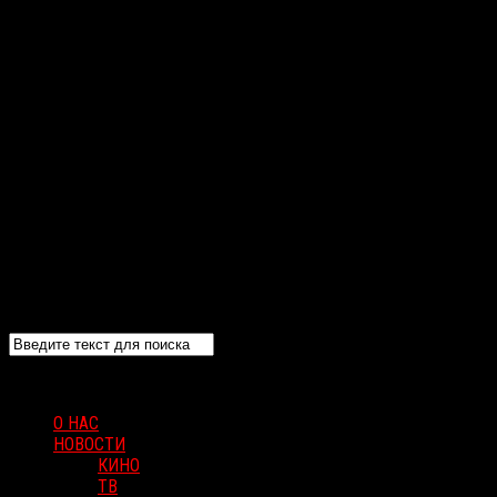
О НАС
НОВОСТИ
КИНО
ТВ