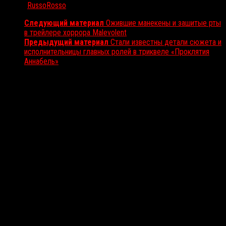
Автор:
RussoRosso
Следующий материал
Ожившие манекены и зашитые рты
в трейлере хоррора Malevolent
Предыдущий материал
Стали известны детали сюжета и
исполнительницы главных ролей в триквеле «Проклятия
Аннабель»
Вам также может понравиться...
Выбор редакции