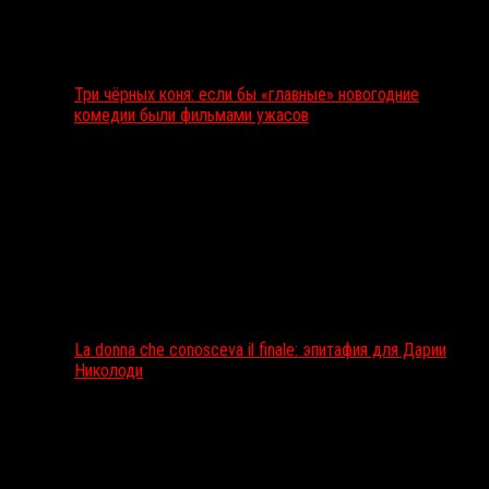
Три чёрных коня: если бы «главные» новогодние
комедии были фильмами ужасов
La donna che conosceva il finale: эпитафия для Дарии
Николоди