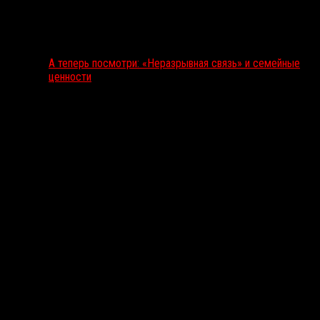
А теперь посмотри: «Неразрывная связь» и семейные
ценности