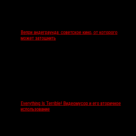
Вепри андеграунда: советское кино, от которого
может затошнить
Everything Is Terrible! Видеомусор и его вторичное
использование