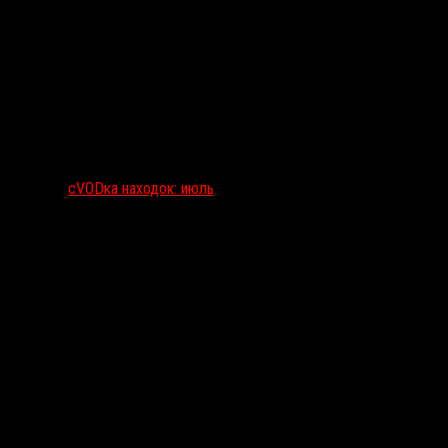
сVODка находок: июль