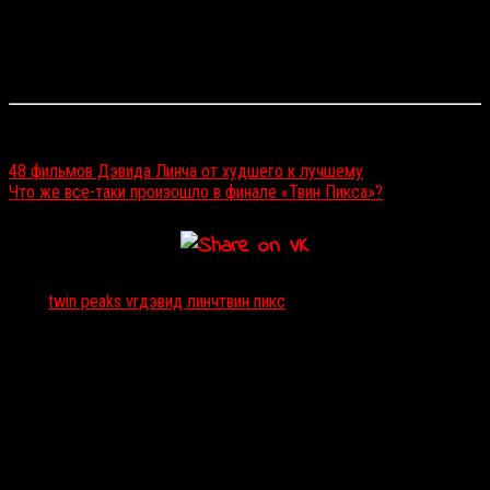
Судя по всему, события
Twin Peaks VR
будут развиваться в годы,
которые Купер провел в Черном вигваме. Игра разрабатывается
для HTC Vive и Oculus Rift, а также будет доступна через Steam.
Читайте также:
48 фильмов Дэвида Линча от худшего к лучшему
Что же все-таки произошло в финале «Твин Пикса»?
Тэги:
twin peaks vr
дэвид линч
твин пикс