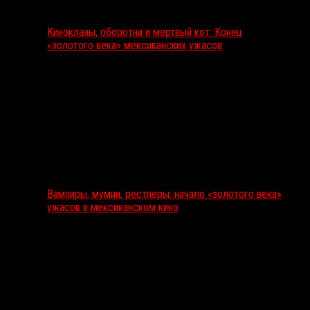
Кинокланы, оборотни и мертвый кот: Конец
«золотого века» мексиканских ужасов
Вампиры, мумии, рестлеры: начало «золотого века»
ужасов в мексиканском кино