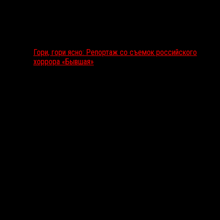
Гори, гори ясно: Репортаж со съемок российского
хоррора «Бывшая»
Подкаст RussoRosso