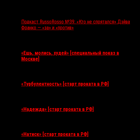
Подкаст RussoRosso №39: «Кто не спрятался» Дэйва
Франко — «за» и «против»
Ближайшие события
«Ешь, молись, худей» [специальный показ в
Москве]
11 августа 2026
«Турбулентность» [старт проката в РФ]
3 сентября 2026
«Надежда» [старт проката в РФ]
10 сентября 2026
«Натиск» [старт проката в РФ]