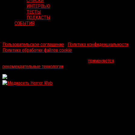
СПИСКИ
ИНТЕРВЬЮ
ТЕСТЫ
ПОДКАСТЫ
СОБЫТИЯ
RussoRosso © 2026 ООО "ФМП Групп". Все права защищены.
Пользовательское соглашение
|
Политика конфиденциальности
|
Политика обработки файлов cookie
На информационном ресурсе russorosso.ru
применяются
рекомендательные технологии
.
WordPress: 12.11MB | MySQL:106 | 1,151sec