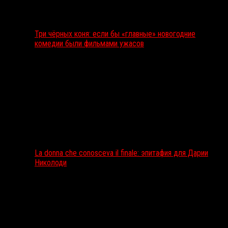
Три чёрных коня: если бы «главные» новогодние
комедии были фильмами ужасов
La donna che conosceva il finale: эпитафия для Дарии
Николоди