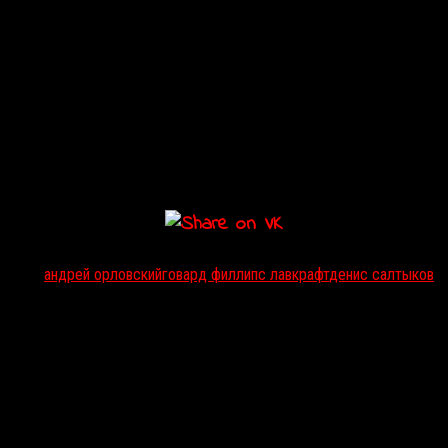
Тэги:
андрей орловский
говард филлипс лавкрафт
денис салтыков