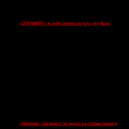
«СОУЛМ8ЙТ»: я себя слепила из того, что было
«Непокой»: так просто не уехать из страны тревоги