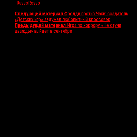
Автор:
RussoRosso
Следующий материал
Фредди против Чаки: создатель
«Детских игр» задумал любопытный кроссовер
Предыдущий материал
Игра по хоррору «Не стучи
дважды» выйдет в сентябре
Вам также может понравиться...
Выбор редакции