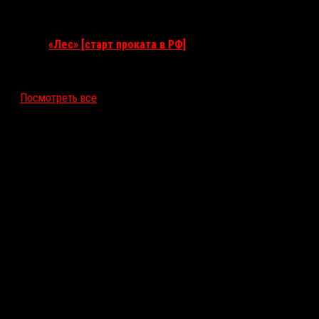
17 сентября 2026
«Лес» [старт проката в РФ]
12 ноября 2026
Посмотреть все
Последние рецензии