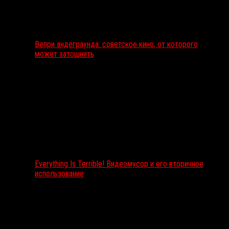
Вепри андеграунда: советское кино, от которого
может затошнить
Everything Is Terrible! Видеомусор и его вторичное
использование