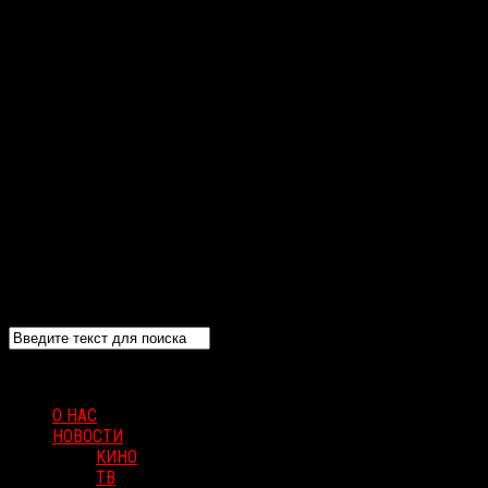
О НАС
НОВОСТИ
КИНО
ТВ