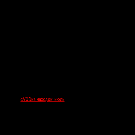
сVODка находок: июль