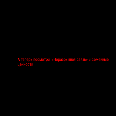
А теперь посмотри: «Неразрывная связь» и семейные
ценности