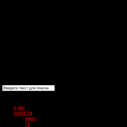
О НАС
НОВОСТИ
КИНО
ТВ