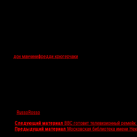
слишком мала для них обоих, и должен остаться только один
Разумеется, это не более чем фантазия Манчини, и, насколько ин
большой (и даже неразрешимой) проблемой. К тому же Фредди и Ч
провела в сегменте direct-to-video. С кроссовером 2003 года
«Фре
Тэги:
дон манчини
фредди крюгер
чаки
Автор:
RussoRosso
Следующий материал
BBC готовит телевизионный ремейк
Предыдущий материал
Московская библиотека имени Нек