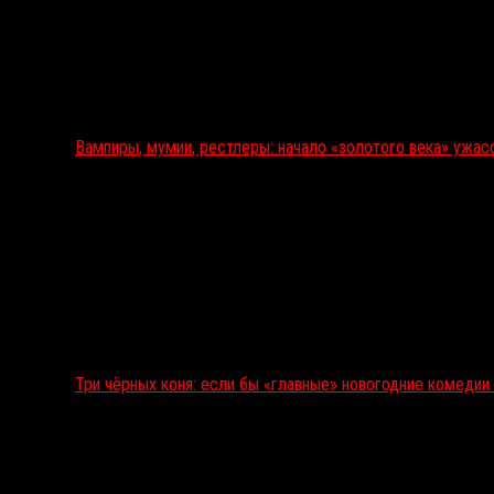
Вампиры, мумии, рестлеры: начало «золотого века» ужас
Три чёрных коня: если бы «главные» новогодние комеди