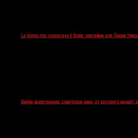
La donna che conosceva il finale: эпитафия для Дарии Ник
Вепри андеграунда: советское кино, от которого может 