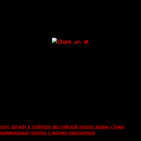
 страдает от эктодермальной дисплазии — редкого генетического за
 «картину о братской любви, паранойе и грузе ответственности, кот
ализма».
водят дружбу в трейлере австрийской хоррор-драмы «Тьма»
 криминальный триллер о медике-наркодилере