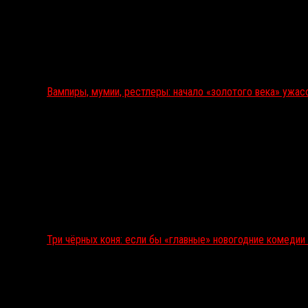
Вампиры, мумии, рестлеры: начало «золотого века» ужас
Три чёрных коня: если бы «главные» новогодние комеди