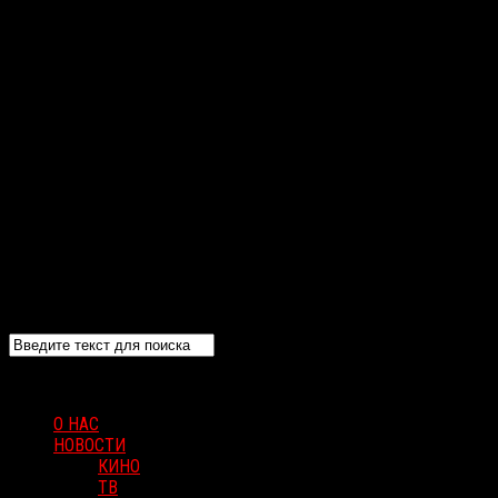
О НАС
НОВОСТИ
КИНО
ТВ