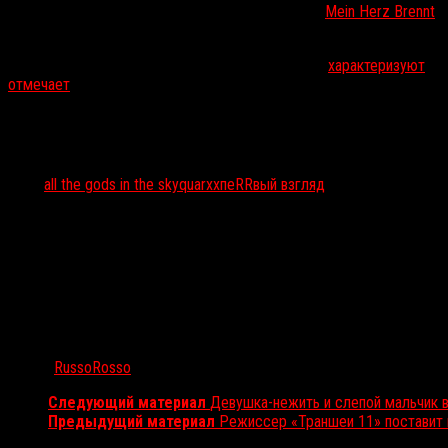
Девушка (ее можно увидеть в клипе
Rammstein
Mein Herz Brennt
)
и зубы. Quarxx искал подходящую актрису два года.
На сайте Fantastic Fest
«Всех богов на небесах»
характеризуют
как
отмечает
сочетание «брутального насилия и интригующего сюрре
Тэги:
all the gods in the sky
quarxx
пеRRвый взгляд
Автор:
RussoRosso
Следующий материал
Девушка-нежить и слепой мальчик 
Предыдущий материал
Режиссер «Траншеи 11» поставит