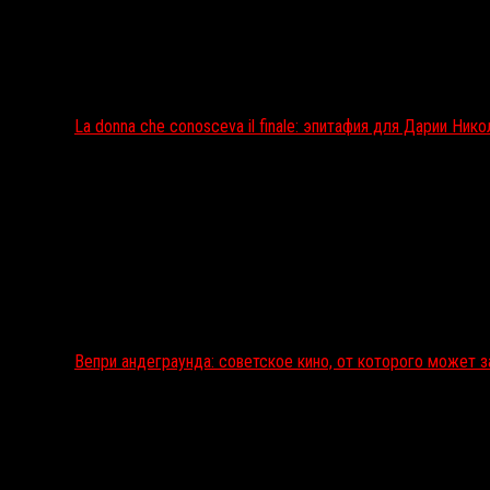
La donna che conosceva il finale: эпитафия для Дарии Ник
Вепри андеграунда: советское кино, от которого может 