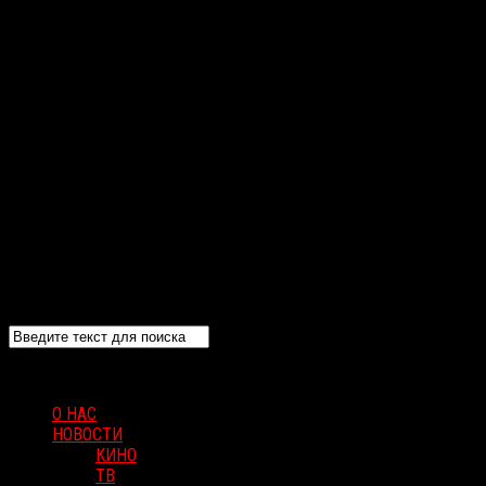
О НАС
НОВОСТИ
КИНО
ТВ