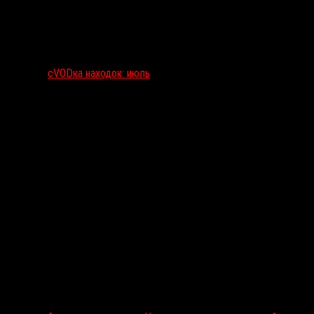
сVODка находок: июль