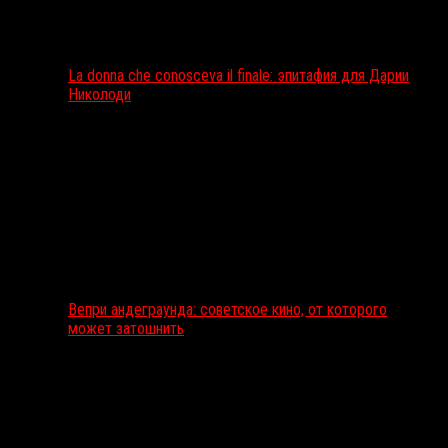
La donna che conosceva il finale: эпитафия для Дарии
Николоди
Вепри андеграунда: советское кино, от которого
может затошнить