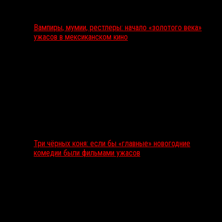
Вампиры, мумии, рестлеры: начало «золотого века»
ужасов в мексиканском кино
Три чёрных коня: если бы «главные» новогодние
комедии были фильмами ужасов