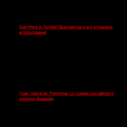
Everything Is Terrible! Видеомусор и его вторичное
использование
Гори, гори ясно: Репортаж со съемок российского
хоррора «Бывшая»
Подкаст RussoRosso