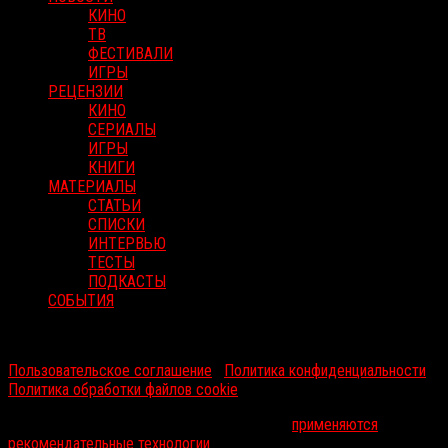
КИНО
ТВ
ФЕСТИВАЛИ
ИГРЫ
РЕЦЕНЗИИ
КИНО
СЕРИАЛЫ
ИГРЫ
КНИГИ
МАТЕРИАЛЫ
СТАТЬИ
СПИСКИ
ИНТЕРВЬЮ
ТЕСТЫ
ПОДКАСТЫ
СОБЫТИЯ
RussoRosso © 2026 ООО "ФМП Групп". Все права защищены.
Пользовательское соглашение
|
Политика конфиденциальности
|
Политика обработки файлов cookie
На информационном ресурсе russorosso.ru
применяются
рекомендательные технологии
.