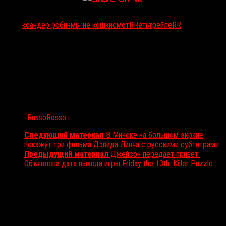
Тэги:
ксандер робин
мы не кошки
смотRRеть
трейлеRR
Автор:
RussoRosso
Следующий материал
В Минске на большом экране
покажут три фильма Дэвида Линча с русскими субтитрами
Предыдущий материал
Джейсон передает привет:
Объявлена дата выхода игры Friday the 13th: Killer Puzzle
Вам также может понравиться...