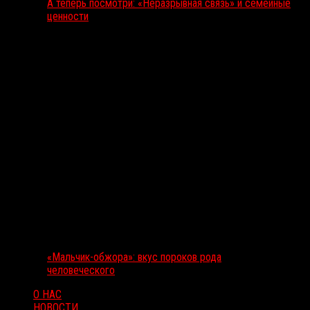
А теперь посмотри: «Неразрывная связь» и семейные
ценности
«Мальчик-обжора»: вкус пороков рода
человеческого
О НАС
НОВОСТИ