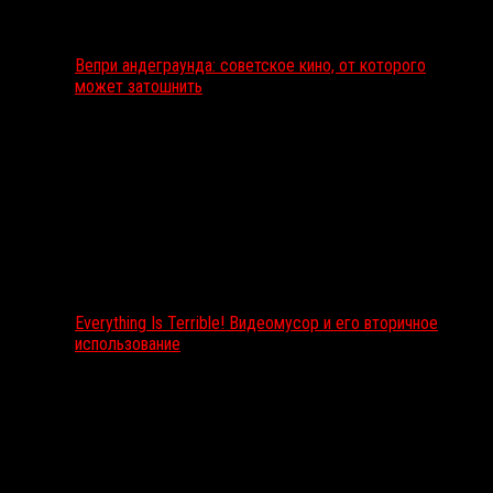
Вепри андеграунда: советское кино, от которого
может затошнить
Everything Is Terrible! Видеомусор и его вторичное
использование