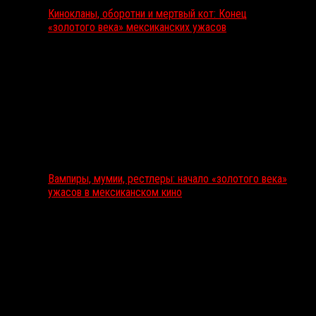
Кинокланы, оборотни и мертвый кот: Конец
«золотого века» мексиканских ужасов
Вампиры, мумии, рестлеры: начало «золотого века»
ужасов в мексиканском кино