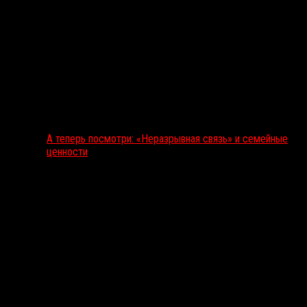
А теперь посмотри: «Неразрывная связь» и семейные
ценности