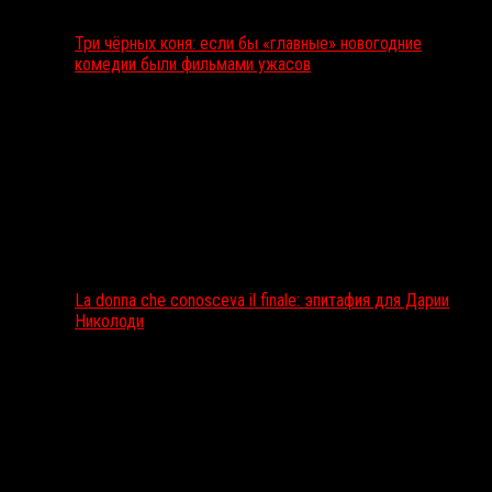
Три чёрных коня: если бы «главные» новогодние
комедии были фильмами ужасов
La donna che conosceva il finale: эпитафия для Дарии
Николоди