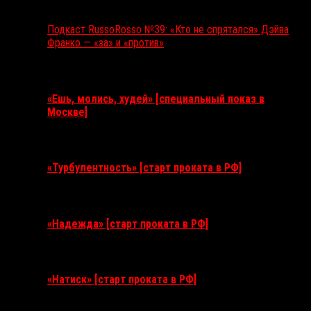
Подкаст RussoRosso №39: «Кто не спрятался» Дэйва
Франко — «за» и «против»
Ближайшие события
«Ешь, молись, худей» [специальный показ в
Москве]
11 августа 2026
«Турбулентность» [старт проката в РФ]
3 сентября 2026
«Надежда» [старт проката в РФ]
10 сентября 2026
«Натиск» [старт проката в РФ]
17 сентября 2026