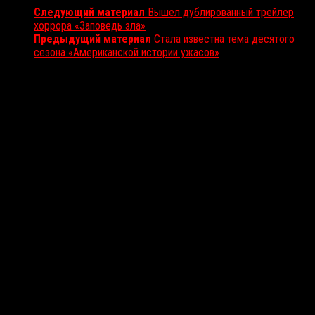
Следующий материал
Вышел дублированный трейлер
хоррора «Заповедь зла»
Предыдущий материал
Cтала известна тема десятого
сезона «Американской истории ужасов»
Вам также может понравиться...
Выбор редакции