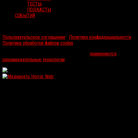
ТЕСТЫ
ПОДКАСТЫ
СОБЫТИЯ
RussoRosso © 2026 ООО "ФМП Групп". Все права защищены.
Пользовательское соглашение
|
Политика конфиденциальности
|
Политика обработки файлов cookie
На информационном ресурсе russorosso.ru
применяются
рекомендательные технологии
.
WordPress: 12.11MB | MySQL:105 | 1,013sec