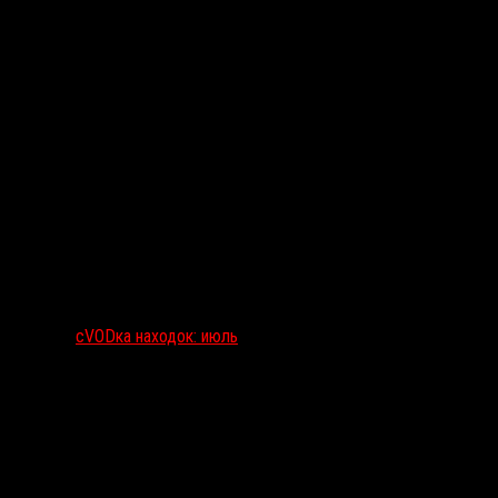
сVODка находок: июль