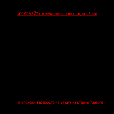
«СОУЛМ8ЙТ»: я себя слепила из того, что было
«Непокой»: так просто не уехать из страны тревоги