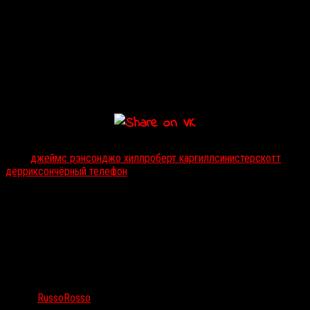
сценарий по мотивам рассказа
Джо Хилла
(«Рога», «В высокой
траве»)
.
«
Похищенный ребенок. Жуткий, звукоизолированный
подвал. Древний, отключенный телефон. Но как
только наступает ночь, раздаётся звонок
» —
раскидывается подробностями
Каргилл
.
Тэги:
джеймс рэнсон
джо хилл
роберт каргилл
синистер
скотт
дерриксон
чёрный телефон
Автор:
RussoRosso