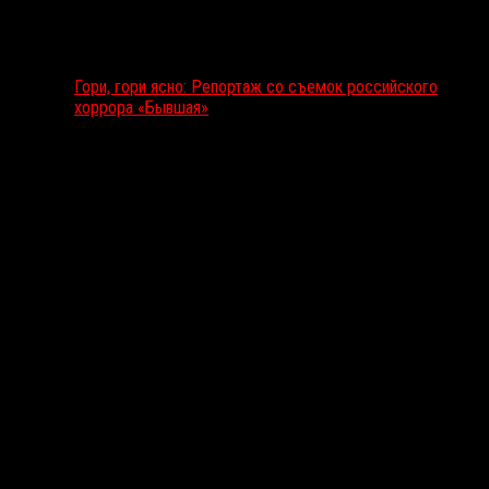
Гори, гори ясно: Репортаж со съемок российского
хоррора «Бывшая»
Подкаст RussoRosso