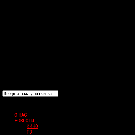
О НАС
НОВОСТИ
КИНО
ТВ