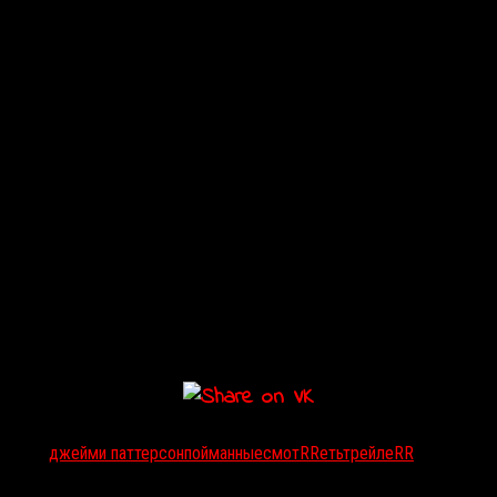
Тэги:
джейми паттерсон
пойманные
смотRRеть
трейлеRR