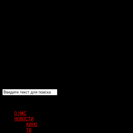
О НАС
НОВОСТИ
КИНО
ТВ