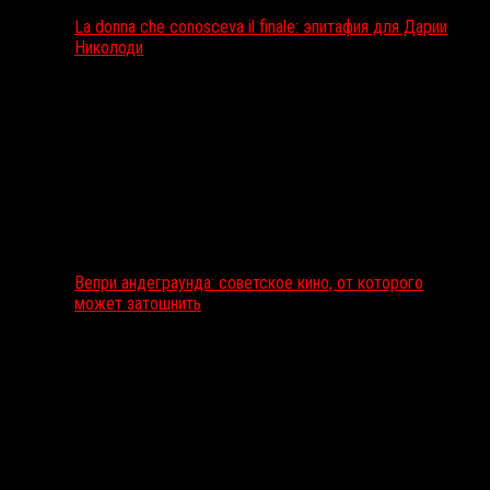
La donna che conosceva il finale: эпитафия для Дарии
Николоди
Вепри андеграунда: советское кино, от которого
может затошнить