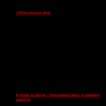
сVODка находок: июль
А теперь посмотри: «Неразрывная связь» и семейные
ценности