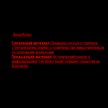
Автор:
RussoRosso
Следующий материал
Премьера русского трейлера
«Третьей волны зомби» о сожительстве живых мертвецов
со здоровыми ирландцами
Предыдущий материал
Исторический хоррор о
шифровальщике The Beast Inside собирает средства на
Kickstarter
Вам также может понравиться...
Выбор редакции