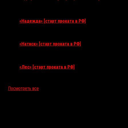
3 сентября 2026
«Надежда» [старт проката в РФ]
10 сентября 2026
«Натиск» [старт проката в РФ]
17 сентября 2026
«Лес» [старт проката в РФ]
12 ноября 2026
Посмотреть все
Последние рецензии