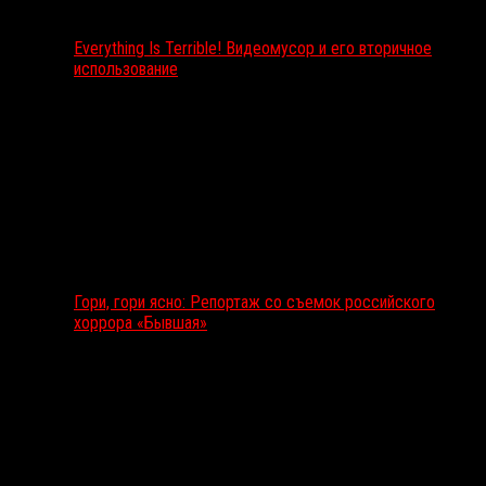
Everything Is Terrible! Видеомусор и его вторичное
использование
Гори, гори ясно: Репортаж со съемок российского
хоррора «Бывшая»
Подкаст RussoRosso