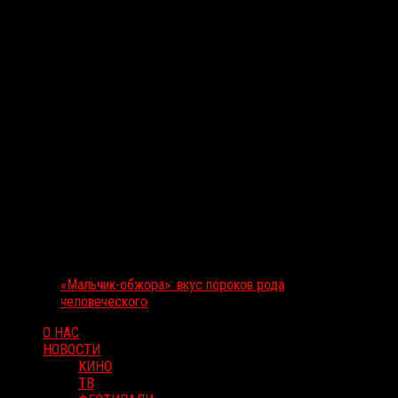
«Мальчик-обжора»: вкус пороков рода
человеческого
О НАС
НОВОСТИ
КИНО
ТВ