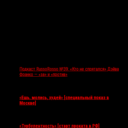
Подкаст RussoRosso №39: «Кто не спрятался» Дэйва
Франко — «за» и «против»
Ближайшие события
«Ешь, молись, худей» [специальный показ в
Москве]
11 августа 2026
«Турбулентность» [старт проката в РФ]