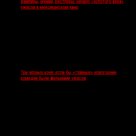
Вампиры, мумии, рестлеры: начало «золотого века»
ужасов в мексиканском кино
Три чёрных коня: если бы «главные» новогодние
комедии были фильмами ужасов