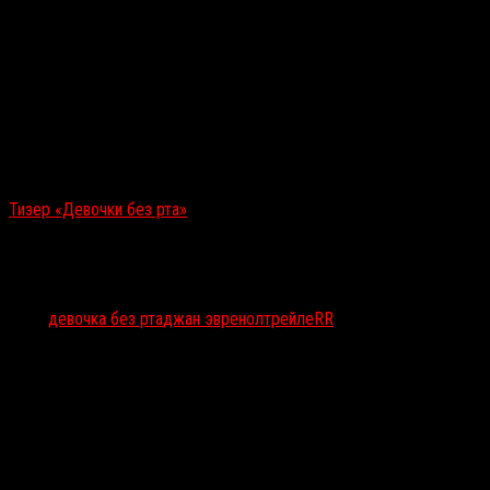
Смотрите также:
Тизер «Девочки без рта»
Тэги:
девочка без рта
джан эвренол
трейлеRR