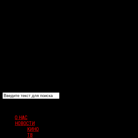
О НАС
НОВОСТИ
КИНО
ТВ