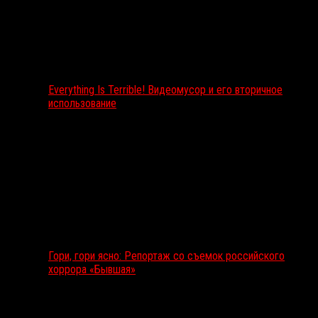
Everything Is Terrible! Видеомусор и его вторичное
использование
Гори, гори ясно: Репортаж со съемок российского
хоррора «Бывшая»
Подкаст RussoRosso