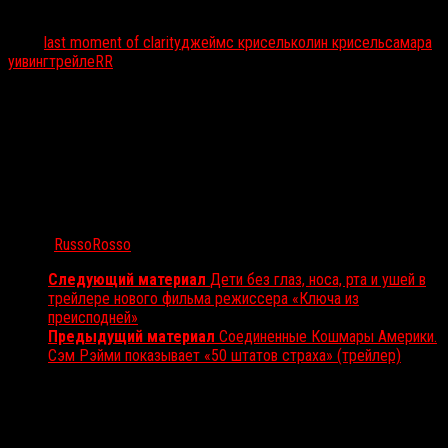
Тэги:
last moment of clarity
джеймс крисель
колин крисель
самара
уивинг
трейлеRR
Автор:
RussoRosso
Следующий материал
Дети без глаз, носа, рта и ушей в
трейлере нового фильма режиссера «Ключа из
преисподней»
Предыдущий материал
Соединенные Кошмары Америки.
Сэм Рэйми показывает «50 штатов страха» (трейлер)
Вам также может понравиться...