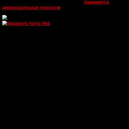
На информационном ресурсе russorosso.ru
применяются
рекомендательные технологии
.
WordPress: 12.12MB | MySQL:107 | 1,089sec