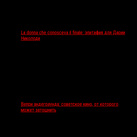
La donna che conosceva il finale: эпитафия для Дарии
Николоди
Вепри андеграунда: советское кино, от которого
может затошнить