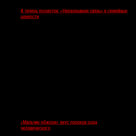
А теперь посмотри: «Неразрывная связь» и семейные
ценности
«Мальчик-обжора»: вкус пороков рода
человеческого