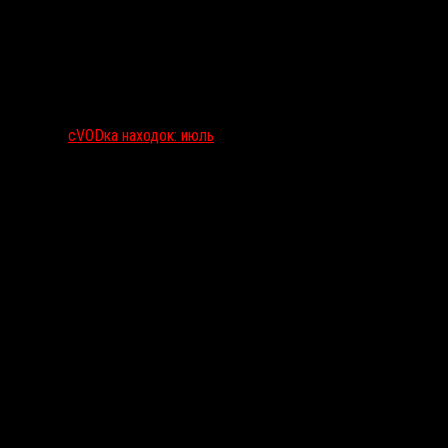
сVODка находок: июль