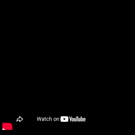
Джорджию, и отправляется в Лос-Анджелес выяснять, не
показалось ли ему.
Кино выпускает Lionsgate, релиз состоится 19 мая. Трейлер и
постер уже опубликованы.