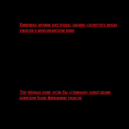
Вампиры, мумии, рестлеры: начало «золотого века»
ужасов в мексиканском кино
Три чёрных коня: если бы «главные» новогодние
комедии были фильмами ужасов