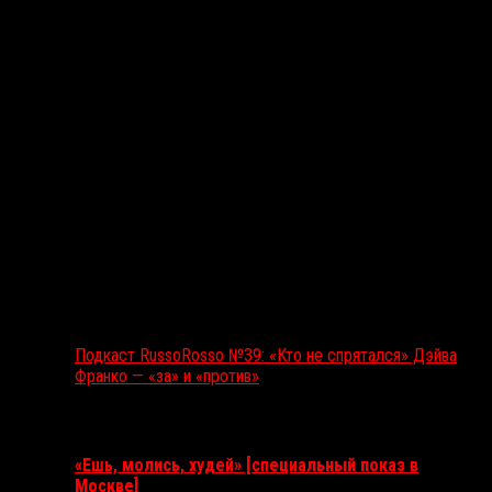
Подкаст RussoRosso №39: «Кто не спрятался» Дэйва
Франко — «за» и «против»
Ближайшие события
«Ешь, молись, худей» [специальный показ в
Москве]