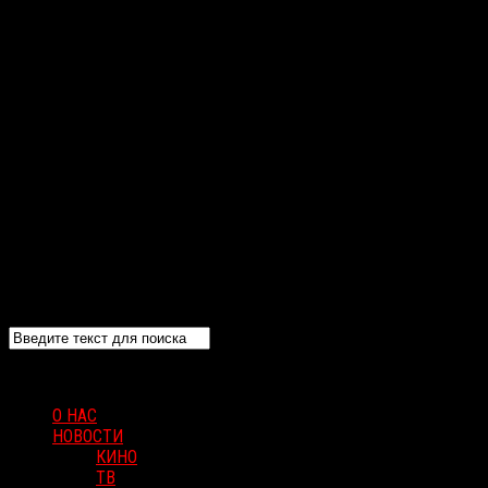
О НАС
НОВОСТИ
КИНО
ТВ