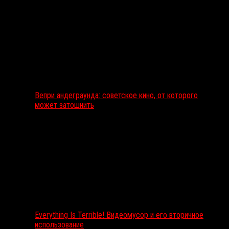
Вепри андеграунда: советское кино, от которого
может затошнить
Everything Is Terrible! Видеомусор и его вторичное
использование