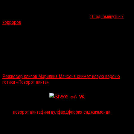
снятым, в частности, для
Дэвида Боуи
и
Мэрилина Мэнсона
, а
также по работе над сериалами
«Хемлок Гроув»
и
«Американские
боги»
. Кроме того, Сиджизмонди поставила
10 одноминутных
хорроров
для специального проекта The New York Times.
Новеллу Джеймса адаптировали братья
Чад
и
Кэри Хэйесы
,
имеющие большой опыт по части историй с привидениями — в их
послужном списке значится дилогия
«Заклятие»
. Их сценарий в
настоящий момент доводит до ума
Джейд Бартлетт
. Съемки
планируется начать в первом квартале 2018 года.
Читайте также:
Режиссер клипов Мэрилина Мэнсона снимет новую версию
готики «Поворот винта»
Тэги:
поворот винта
финн вулфард
флория сиджизмонди