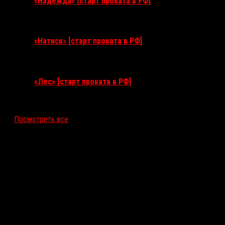
«Надежда» [старт проката в РФ]
10 сентября 2026
«Натиск» [старт проката в РФ]
17 сентября 2026
«Лес» [старт проката в РФ]
12 ноября 2026
Посмотреть все
Последние рецензии