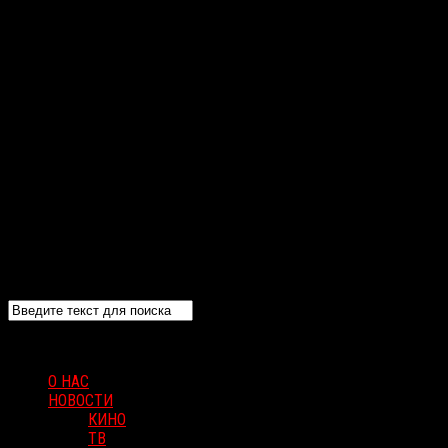
О НАС
НОВОСТИ
КИНО
ТВ