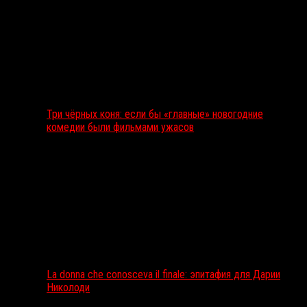
Три чёрных коня: если бы «главные» новогодние
комедии были фильмами ужасов
La donna che conosceva il finale: эпитафия для Дарии
Николоди