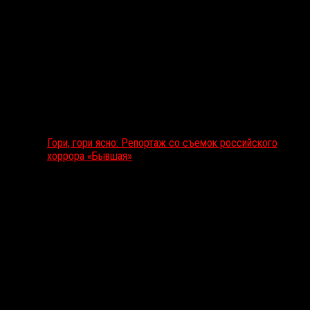
Гори, гори ясно: Репортаж со съемок российского
хоррора «Бывшая»
Подкаст RussoRosso