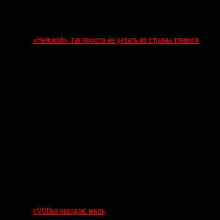
«Непокой»: так просто не уехать из страны тревоги
сVODка находок: июль