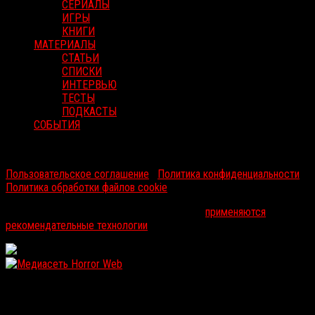
СЕРИАЛЫ
ИГРЫ
КНИГИ
МАТЕРИАЛЫ
СТАТЬИ
СПИСКИ
ИНТЕРВЬЮ
ТЕСТЫ
ПОДКАСТЫ
СОБЫТИЯ
RussoRosso © 2026 ООО "ФМП Групп". Все права защищены.
Пользовательское соглашение
|
Политика конфиденциальности
|
Политика обработки файлов cookie
На информационном ресурсе russorosso.ru
применяются
рекомендательные технологии
.
WordPress: 12.1MB | MySQL:105 | 0,998sec