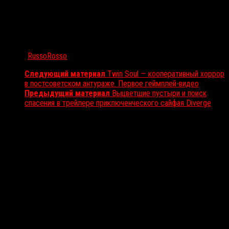
Автор:
RussoRosso
Следующий материал
Twin Soul — кооперативный хоррор
в постсоветском антураже. Первое геймплей-видео
Предыдущий материал
Выцветшие пустыри и поиск
спасения в трейлере приключенческого сайфая Diverge
Вам также может понравиться...
Выбор редакции