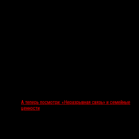
А теперь посмотри: «Неразрывная связь» и семейные
ценности