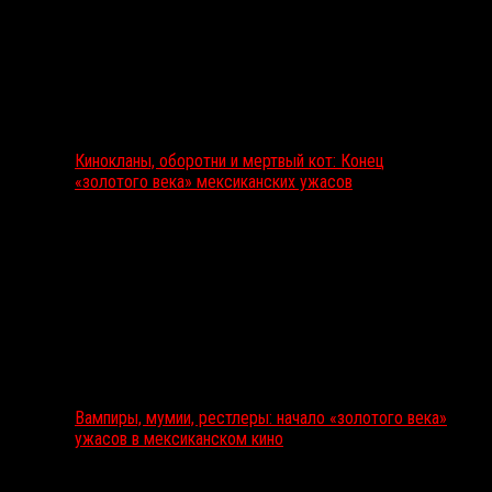
Кинокланы, оборотни и мертвый кот: Конец
«золотого века» мексиканских ужасов
Вампиры, мумии, рестлеры: начало «золотого века»
ужасов в мексиканском кино