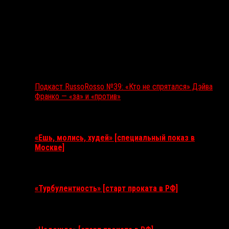
Подкаст RussoRosso №39: «Кто не спрятался» Дэйва
Франко — «за» и «против»
Ближайшие события
«Ешь, молись, худей» [специальный показ в
Москве]
11 августа 2026
«Турбулентность» [старт проката в РФ]
3 сентября 2026