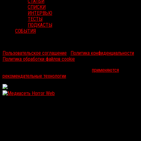
СТАТЬИ
СПИСКИ
ИНТЕРВЬЮ
ТЕСТЫ
ПОДКАСТЫ
СОБЫТИЯ
RussoRosso © 2026 ООО "ФМП Групп". Все права защищены.
Пользовательское соглашение
|
Политика конфиденциальности
|
Политика обработки файлов cookie
На информационном ресурсе russorosso.ru
применяются
рекомендательные технологии
.
WordPress: 12.12MB | MySQL:107 | 1,139sec