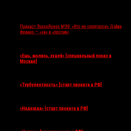
Подкаст RussoRosso №39: «Кто не спрятался» Дэйва
Франко — «за» и «против»
Ближайшие события
«Ешь, молись, худей» [специальный показ в
Москве]
11 августа 2026
«Турбулентность» [старт проката в РФ]
3 сентября 2026
«Надежда» [старт проката в РФ]
10 сентября 2026