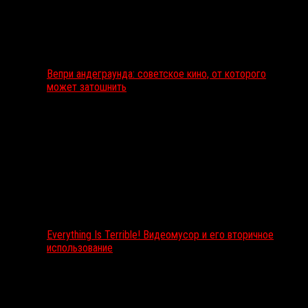
Вепри андеграунда: советское кино, от которого
может затошнить
Everything Is Terrible! Видеомусор и его вторичное
использование