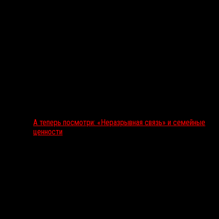
А теперь посмотри: «Неразрывная связь» и семейные
ценности