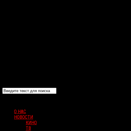
О НАС
НОВОСТИ
КИНО
ТВ