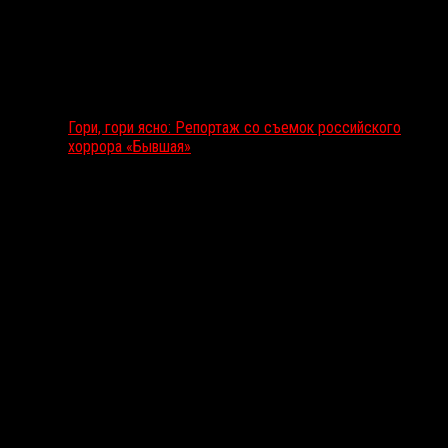
Гори, гори ясно: Репортаж со съемок российского
хоррора «Бывшая»
Подкаст RussoRosso