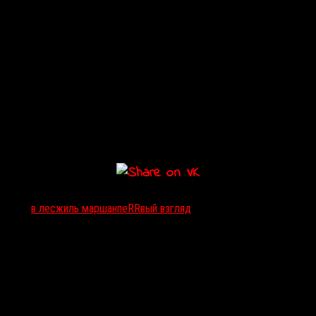
Тэги:
в лес
жиль маршан
пеRRвый взгляд