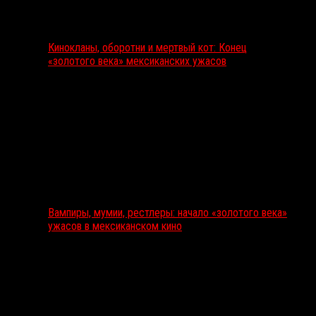
Кинокланы, оборотни и мертвый кот: Конец
«золотого века» мексиканских ужасов
Вампиры, мумии, рестлеры: начало «золотого века»
ужасов в мексиканском кино