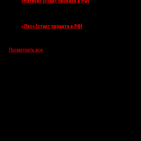
«Натиск» [старт проката в РФ]
17 сентября 2026
«Лес» [старт проката в РФ]
12 ноября 2026
Посмотреть все
Последние рецензии