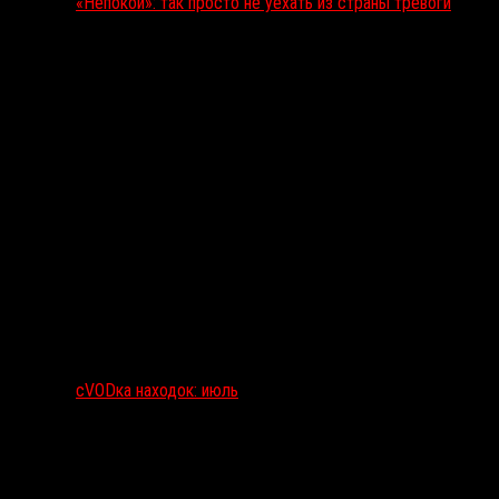
«Непокой»: так просто не уехать из страны тревоги
сVODка находок: июль