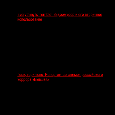
Everything Is Terrible! Видеомусор и его вторичное
использование
Гори, гори ясно: Репортаж со съемок российского
хоррора «Бывшая»
Подкаст RussoRosso