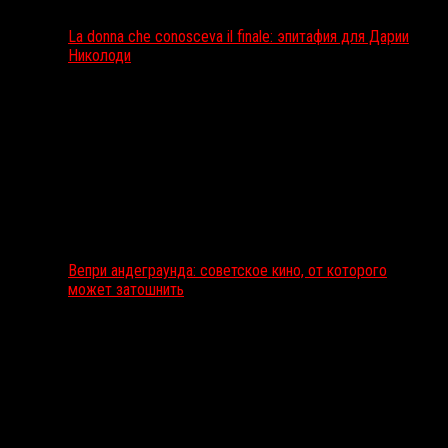
La donna che conosceva il finale: эпитафия для Дарии
Николоди
Вепри андеграунда: советское кино, от которого
может затошнить