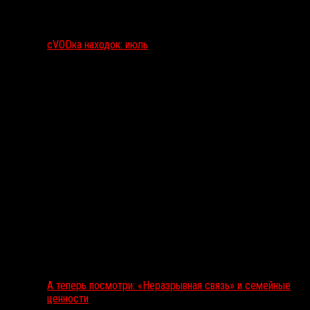
сVODка находок: июль
А теперь посмотри: «Неразрывная связь» и семейные
ценности