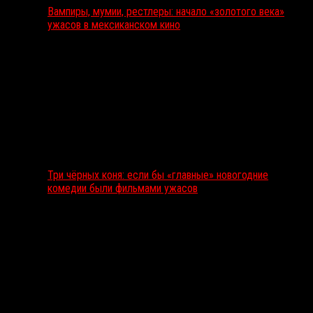
Вампиры, мумии, рестлеры: начало «золотого века»
ужасов в мексиканском кино
Три чёрных коня: если бы «главные» новогодние
комедии были фильмами ужасов