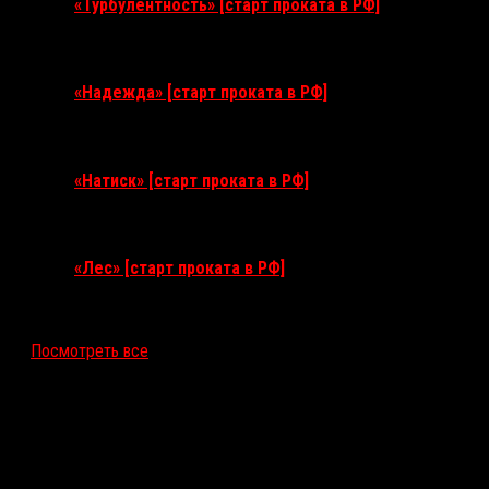
«Турбулентность» [старт проката в РФ]
3 сентября 2026
«Надежда» [старт проката в РФ]
10 сентября 2026
«Натиск» [старт проката в РФ]
17 сентября 2026
«Лес» [старт проката в РФ]
12 ноября 2026
Посмотреть все
Последние рецензии