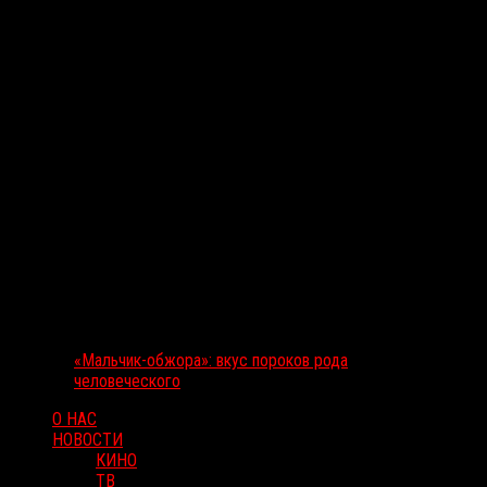
«Мальчик-обжора»: вкус пороков рода
человеческого
О НАС
НОВОСТИ
КИНО
ТВ