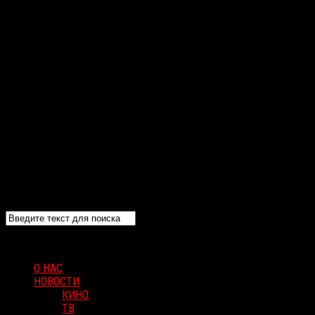
О НАС
НОВОСТИ
КИНО
ТВ