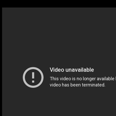
Энни?»