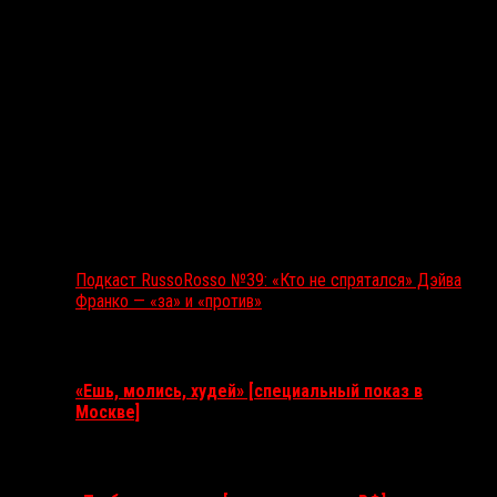
Подкаст RussoRosso №39: «Кто не спрятался» Дэйва
Франко — «за» и «против»
Ближайшие события
«Ешь, молись, худей» [специальный показ в
Москве]
11 августа 2026