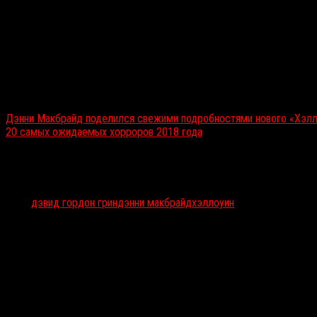
Над сложным гримом будет работать известный мастер
Кристоф
«Отряд самоубийц»
(2016).
На экраны новый
«Хэллоуин»
выйдет 19 октября 2018 года.
Читайте также:
Дэнни Макбрайд поделился свежими подробностями нового «Хэлл
20 самых ожидаемых хорроров 2018 года
Тэги:
дэвид гордон грин
дэнни макбрайд
хэллоуин