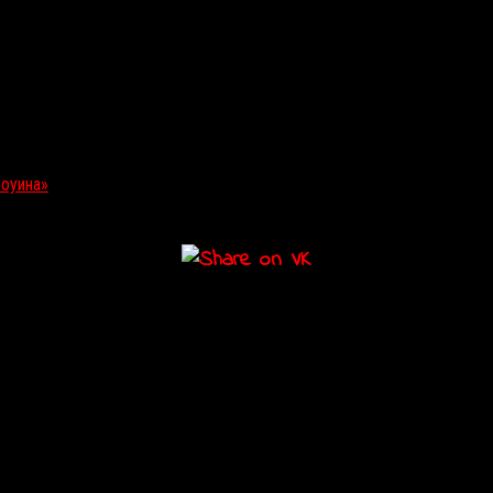
ер Нельсон
, в чьем послужном списке значатся обе части
«Убить 
оуина»