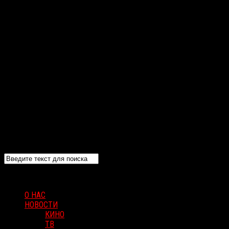
О НАС
НОВОСТИ
КИНО
ТВ