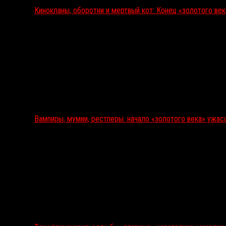
Кинокланы, оборотни и мертвый кот: Конец «золотого ве
Вампиры, мумии, рестлеры: начало «золотого века» ужас