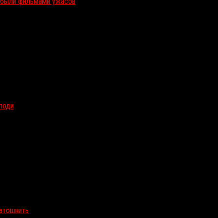
и были фильмами ужасов
олоди
затошнить