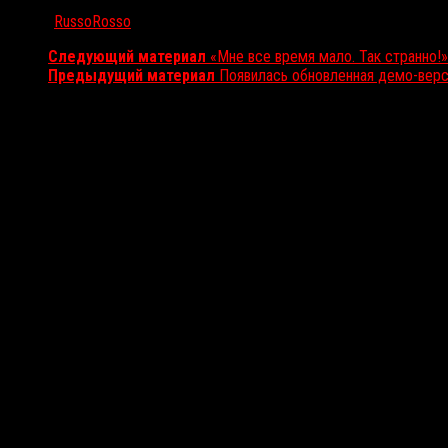
Автор:
RussoRosso
Следующий материал
«Мне все время мало. Так странно
Предыдущий материал
Появилась обновленная демо-версия 
Вам также может понравиться...
Выбор редакции