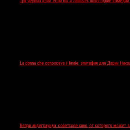
Три чёрных коня: если бы «главные» новогодние комеди
La donna che conosceva il finale: эпитафия для Дарии Ник
Вепри андеграунда: советское кино, от которого может 