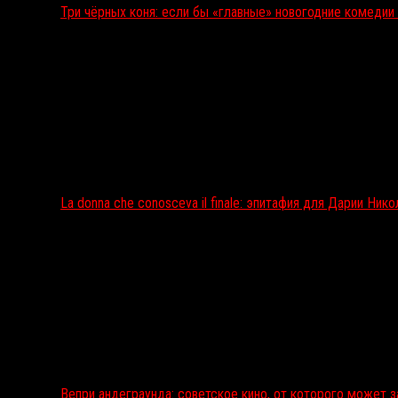
Три чёрных коня: если бы «главные» новогодние комеди
La donna che conosceva il finale: эпитафия для Дарии Ник
Вепри андеграунда: советское кино, от которого может 