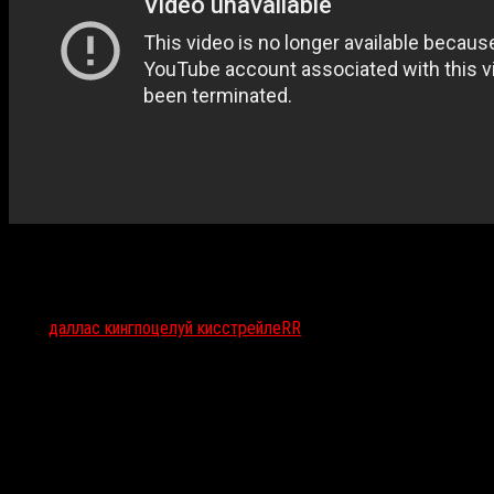
Тэги:
даллас кинг
поцелуй кисс
трейлеRR