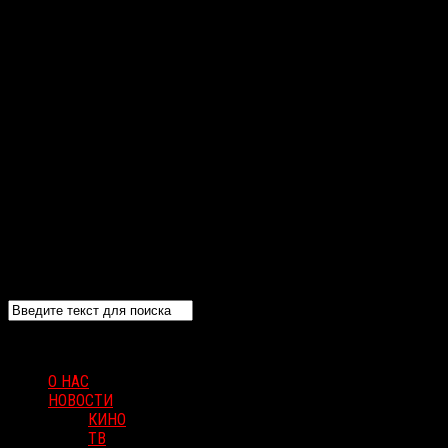
О НАС
НОВОСТИ
КИНО
ТВ