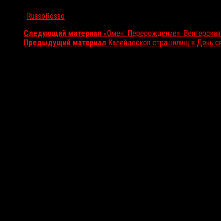
Автор:
RussoRosso
Следующий материал
«Омен: Перерождение»: Венгерская
Предыдущий материал
Калейдоскоп страшилищ в День св
Вам также может понравиться...
Выбор редакции