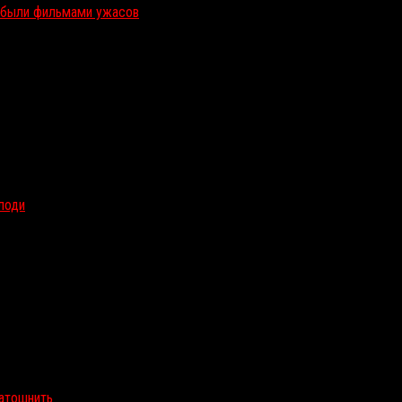
и были фильмами ужасов
олоди
затошнить