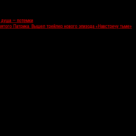
 душа — потемки
ятого Патрика. Вышел трейлер нового эпизода «Навстречу тьме»