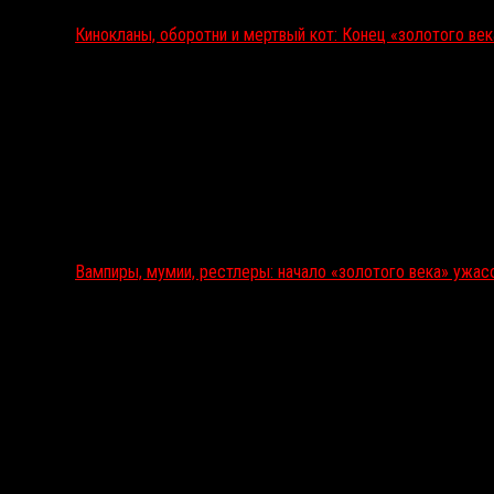
Кинокланы, оборотни и мертвый кот: Конец «золотого ве
Вампиры, мумии, рестлеры: начало «золотого века» ужас