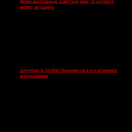
Вепри андеграунда: советское кино, от которого
может затошнить
Everything Is Terrible! Видеомусор и его вторичное
использование