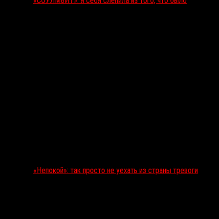
«СОУЛМ8ЙТ»: я себя слепила из того, что было
«Непокой»: так просто не уехать из страны тревоги