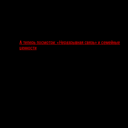
А теперь посмотри: «Неразрывная связь» и семейные
ценности