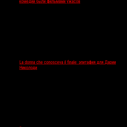
комедии были фильмами ужасов
La donna che conosceva il finale: эпитафия для Дарии
Николоди