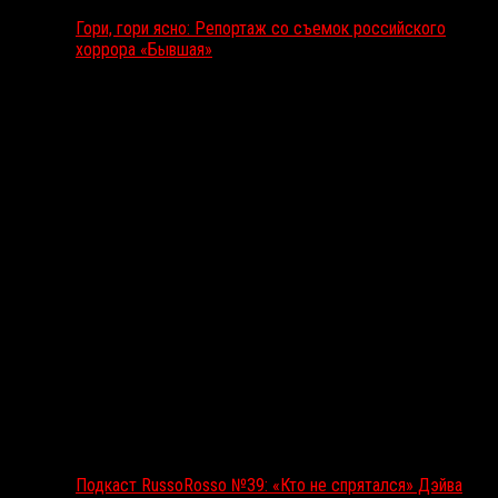
Гори, гори ясно: Репортаж со съемок российского
хоррора «Бывшая»
Подкаст RussoRosso
Подкаст RussoRosso №39: «Кто не спрятался» Дэйва