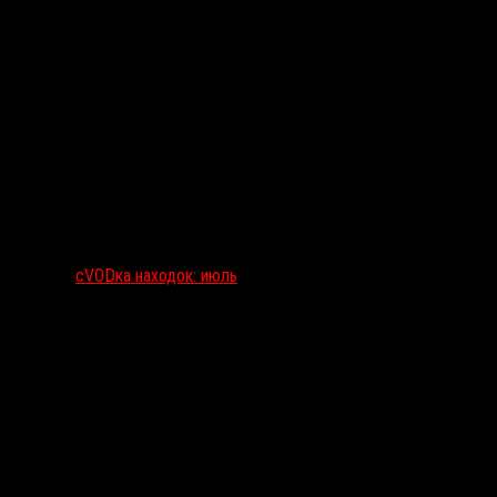
сVODка находок: июль