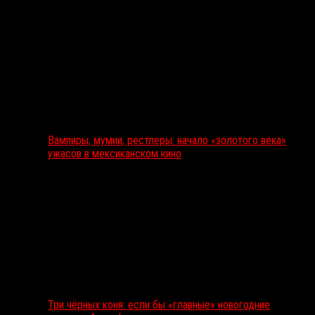
Вампиры, мумии, рестлеры: начало «золотого века»
ужасов в мексиканском кино
Три чёрных коня: если бы «главные» новогодние