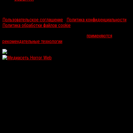
RussoRosso © 2026 ООО "ФМП Групп". Все права защищены.
Пользовательское соглашение
|
Политика конфиденциальности
|
Политика обработки файлов cookie
На информационном ресурсе russorosso.ru
применяются
рекомендательные технологии
.
WordPress: 12.11MB | MySQL:105 | 1,098sec