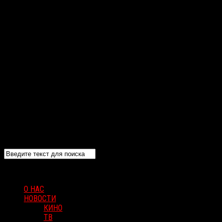
О НАС
НОВОСТИ
КИНО
ТВ