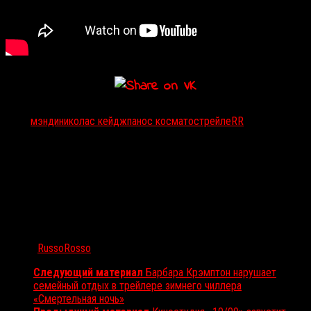
Тэги:
мэнди
николас кейдж
панос косматос
трейлеRR
Автор:
RussoRosso
Следующий материал
Барбара Крэмптон нарушает
семейный отдых в трейлере зимнего чиллера
«Смертельная ночь»