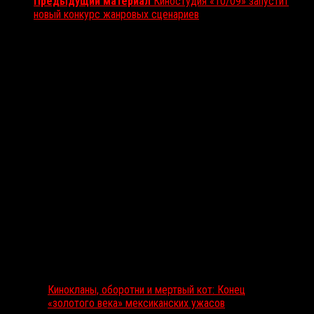
Предыдущий материал
Киностудия «10/09» запустит
новый конкурс жанровых сценариев
Вам также может понравиться...
Выбор редакции
Кинокланы, оборотни и мертвый кот: Конец
«золотого века» мексиканских ужасов