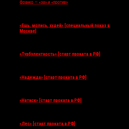
Франко — «за» и «против»
Ближайшие события
«Ешь, молись, худей» [специальный показ в
Москве]
11 августа 2026
«Турбулентность» [старт проката в РФ]
3 сентября 2026
«Надежда» [старт проката в РФ]
10 сентября 2026
«Натиск» [старт проката в РФ]
17 сентября 2026
«Лес» [старт проката в РФ]