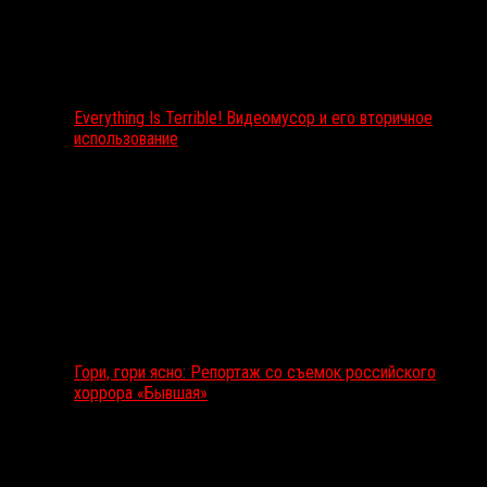
Everything Is Terrible! Видеомусор и его вторичное
использование
Гори, гори ясно: Репортаж со съемок российского
хоррора «Бывшая»
Подкаст RussoRosso