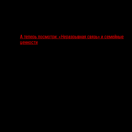
А теперь посмотри: «Неразрывная связь» и семейные
ценности