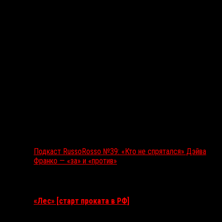
Подкаст RussoRosso №39: «Кто не спрятался» Дэйва
Франко — «за» и «против»
Ближайшие события
«Лес» [старт проката в РФ]
12 ноября 2026