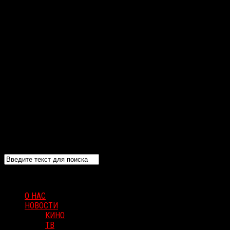
О НАС
НОВОСТИ
КИНО
ТВ