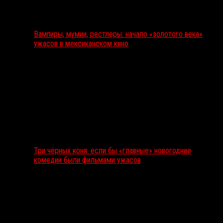
Вампиры, мумии, рестлеры: начало «золотого века»
ужасов в мексиканском кино
Три чёрных коня: если бы «главные» новогодние
комедии были фильмами ужасов