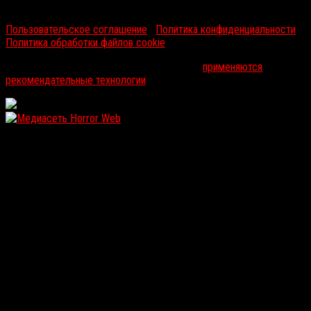
RussoRosso © 2026 ООО "ФМП Групп". Все права защищены.
Пользовательское соглашение
|
Политика конфиденциальности
|
Политика обработки файлов cookie
На информационном ресурсе russorosso.ru
применяются
рекомендательные технологии
.
WordPress: 12.01MB | MySQL:105 | 0,999sec