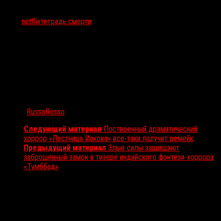
Тэги:
netflix
тетрадь смерти
Автор:
RussoRosso
Следующий материал
Поствоенный драматический
хоррор «Лестница Иакова» все-таки получит ремейк
Предыдущий материал
Злые силы защищают
заброшенный замок в тизере индийского фэнтези-хоррора
«Тумббад»
Вам также может понравиться...