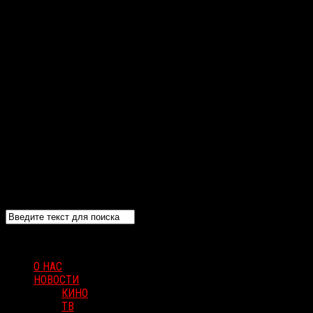
О НАС
НОВОСТИ
КИНО
ТВ