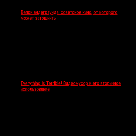
Вепри андеграунда: советское кино, от которого
может затошнить
Everything Is Terrible! Видеомусор и его вторичное
использование