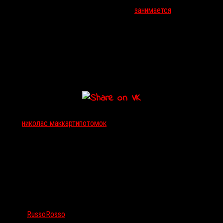
адаптировал рассказ
Клайва Баркера
для
«Полуночного
экспресса»
Рюхэя Китамуры
, а сейчас
занимается
новым
«Кладбищем домашних животных»
.
Главную роль в
«Потомке»
исполнит звезда сериала
«Оранжевый
— хит сезона»
Тейлор
Шиллинг
. Для нее участие в картине
Маккарти станет жанровым дебютом.
Съемки фильма стартуют в марте в Торонто.
Тэги:
николас маккарти
потомок
Автор:
RussoRosso