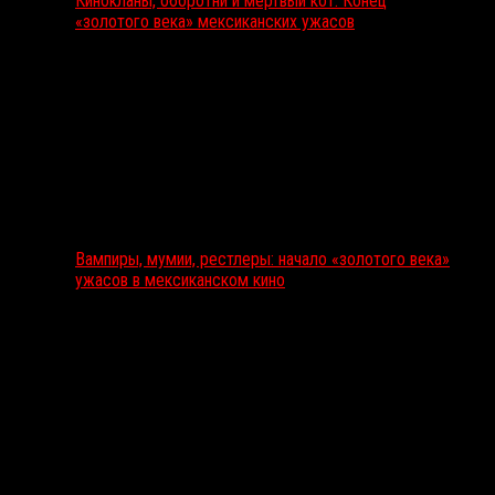
Кинокланы, оборотни и мертвый кот: Конец
«золотого века» мексиканских ужасов
Вампиры, мумии, рестлеры: начало «золотого века»
ужасов в мексиканском кино