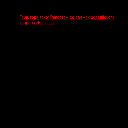
Гори, гори ясно: Репортаж со съемок российского
хоррора «Бывшая»
Подкаст RussoRosso