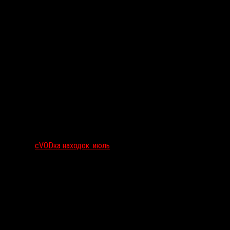
сVODка находок: июль