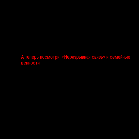
А теперь посмотри: «Неразрывная связь» и семейные
ценности