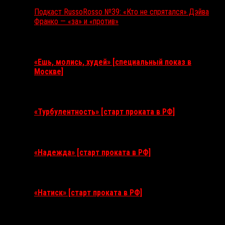
Подкаст RussoRosso №39: «Кто не спрятался» Дэйва
Франко — «за» и «против»
Ближайшие события
«Ешь, молись, худей» [специальный показ в
Москве]
11 августа 2026
«Турбулентность» [старт проката в РФ]
3 сентября 2026
«Надежда» [старт проката в РФ]
10 сентября 2026
«Натиск» [старт проката в РФ]
17 сентября 2026