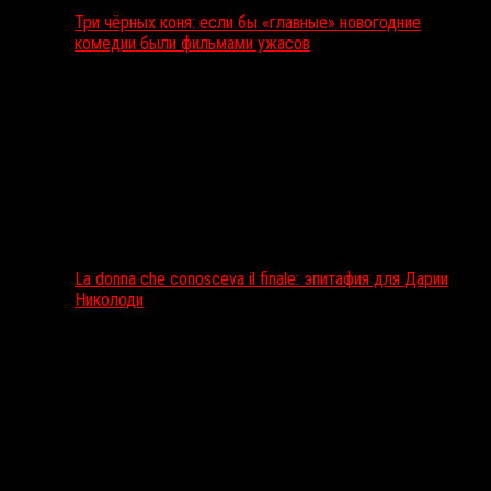
Три чёрных коня: если бы «главные» новогодние
комедии были фильмами ужасов
La donna che conosceva il finale: эпитафия для Дарии
Николоди