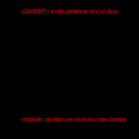
«СОУЛМ8ЙТ»: я себя слепила из того, что было
«Непокой»: так просто не уехать из страны тревоги