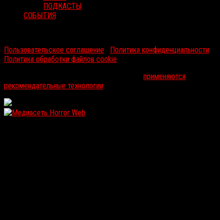
ПОДКАСТЫ
СОБЫТИЯ
RussoRosso © 2026 ООО "ФМП Групп". Все права защищены.
Пользовательское соглашение
|
Политика конфиденциальности
|
Политика обработки файлов cookie
На информационном ресурсе russorosso.ru
применяются
рекомендательные технологии
.
WordPress: 12.11MB | MySQL:105 | 0,967sec