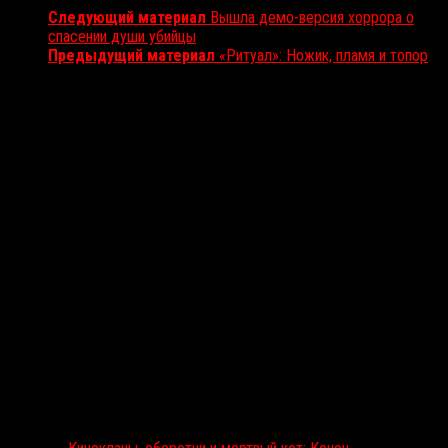
Следующий материал
Вышла демо-версия хоррора о
спасении души убийцы
Предыдущий материал
«Ритуал»: Ножик, пламя и топор
Вам также может понравиться...
Выбор редакции