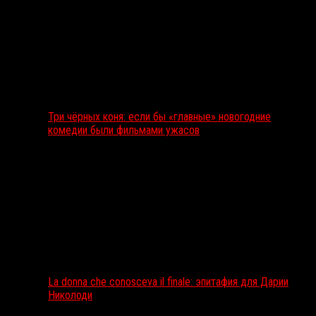
Три чёрных коня: если бы «главные» новогодние
комедии были фильмами ужасов
La donna che conosceva il finale: эпитафия для Дарии
Николоди