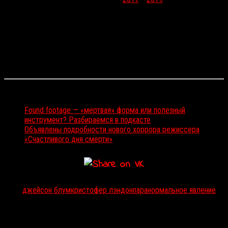
Blumhouse финансово успешную комедийную хоррор-дилогию
«Счастливого дня смерти»
.
Официальное название фильма пока не разглашается (как и то,
чем именно он станет: сиквелом, спин-оффом или
перезагрузкой), но известно, что кино не будет носить имя
«Паранормальное явление 7»
.
Слушайте и читайте также:
Found footage — «мертвая» форма или полезный
инструмент? Разбираемся в подкасте
Объявлены подробности нового хоррора режиссера
«Счастливого дня смерти»
Тэги:
джейсон блум
кристофер лэндон
паранормальное явление