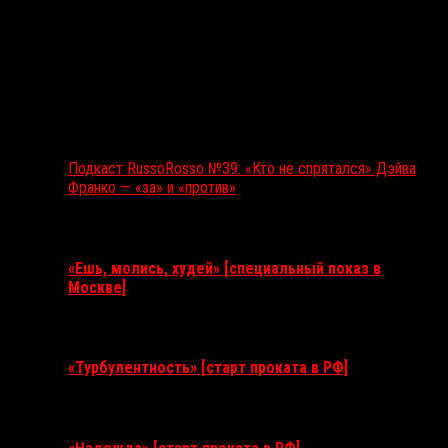
Подкаст RussoRosso №39: «Кто не спрятался» Дэйва
Франко — «за» и «против»
Ближайшие события
«Ешь, молись, худей» [специальный показ в
Москве]
11 августа 2026
«Турбулентность» [старт проката в РФ]
3 сентября 2026