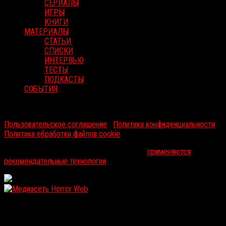
СЕРИАЛЫ
ИГРЫ
КНИГИ
МАТЕРИАЛЫ
СТАТЬИ
СПИСКИ
ИНТЕРВЬЮ
ТЕСТЫ
ПОДКАСТЫ
СОБЫТИЯ
RussoRosso © 2026 ООО "ФМП Групп". Все права защищены.
Пользовательское соглашение
|
Политика конфиденциальности
|
Политика обработки файлов cookie
На информационном ресурсе russorosso.ru
применяются
рекомендательные технологии
.
WordPress: 12.12MB | MySQL:105 | 1,219sec