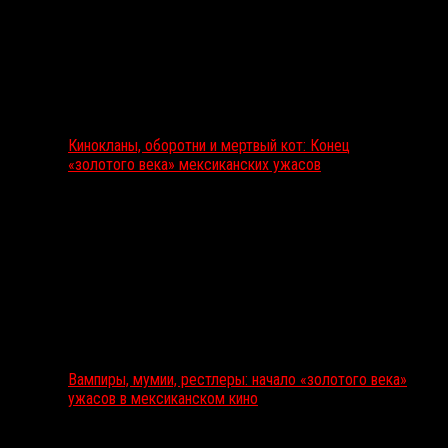
Кинокланы, оборотни и мертвый кот: Конец
«золотого века» мексиканских ужасов
Вампиры, мумии, рестлеры: начало «золотого века»
ужасов в мексиканском кино