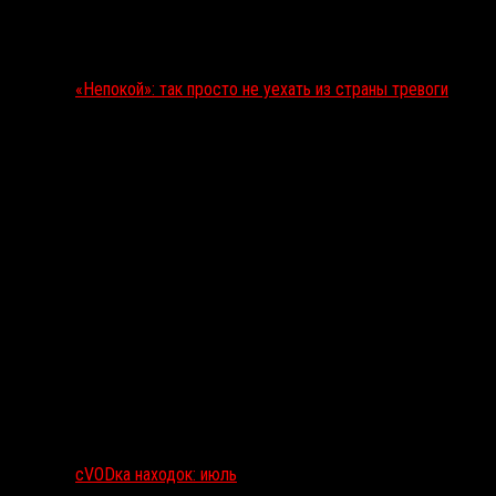
«Непокой»: так просто не уехать из страны тревоги
сVODка находок: июль