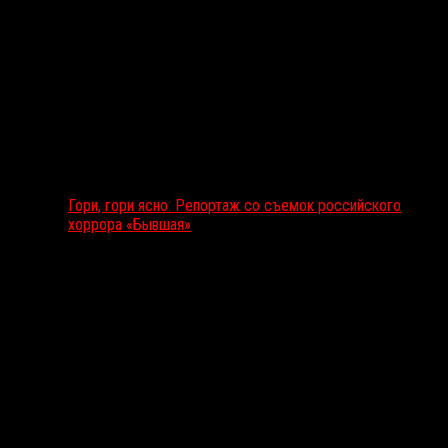
Гори, гори ясно: Репортаж со съемок российского
хоррора «Бывшая»
Подкаст RussoRosso