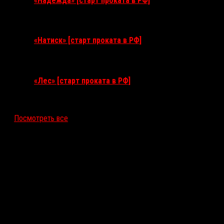
«Надежда» [старт проката в РФ]
10 сентября 2026
«Натиск» [старт проката в РФ]
17 сентября 2026
«Лес» [старт проката в РФ]
12 ноября 2026
Посмотреть все
Последние рецензии