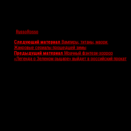
Автор:
RussoRosso
Следующий материал
Вампиры, титаны, маори:
Жанровые сериалы прошедшей зимы
Предыдущий материал
Мрачный фэнтези-хоррор
«Легенда о Зеленом рыцаре» выйдет в российский прокат
Вам также может понравиться...
Выбор редакции