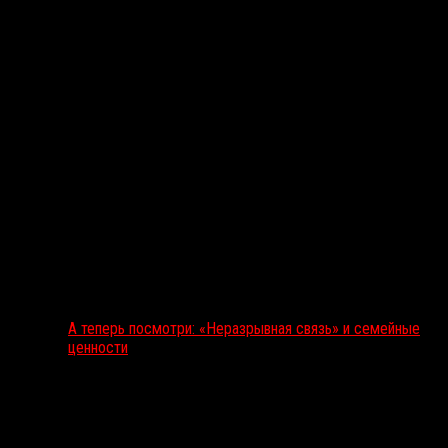
А теперь посмотри: «Неразрывная связь» и семейные
ценности