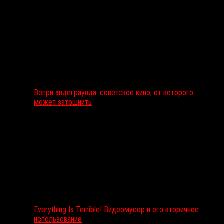
Вепри андеграунда: советское кино, от которого
может затошнить
Everything Is Terrible! Видеомусор и его вторичное
использование