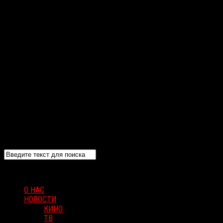
О НАС
НОВОСТИ
КИНО
ТВ