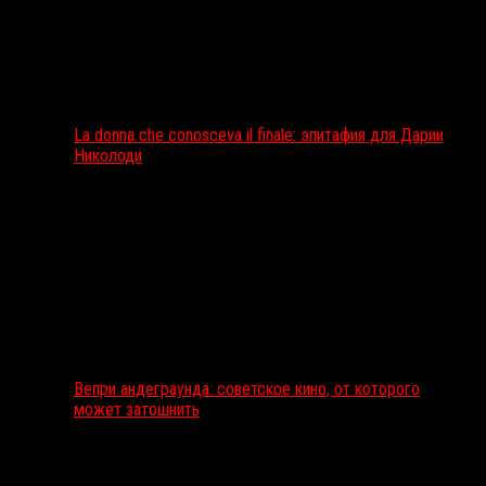
La donna che conosceva il finale: эпитафия для Дарии
Николоди
Вепри андеграунда: советское кино, от которого
может затошнить