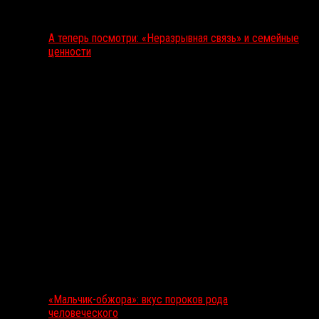
А теперь посмотри: «Неразрывная связь» и семейные
ценности
«Мальчик-обжора»: вкус пороков рода
человеческого