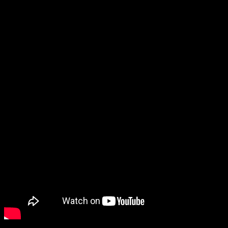
Героиня устраивается работать в ночные смены на заправочную
станцию вдалеке от шумных автострад — и вскоре там начинают
гибнуть люди.
Дата интернет-релиза фильма пока не объявлена.