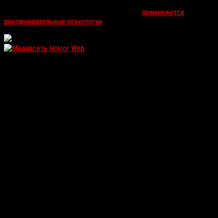
На информационном ресурсе russorosso.ru
применяются
рекомендательные технологии
.
WordPress: 12.13MB | MySQL:107 | 0,990sec