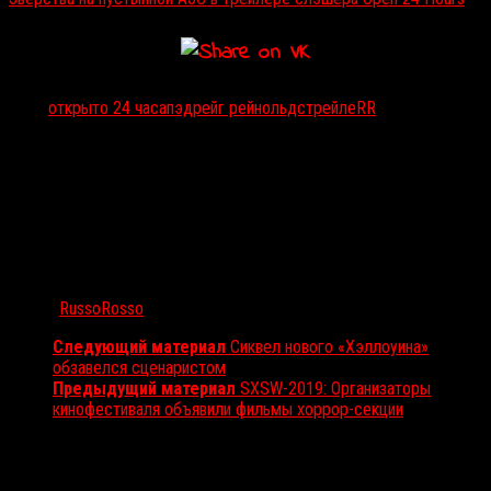
Тэги:
открыто 24 часа
пэдрейг рейнольдс
трейлеRR
Автор:
RussoRosso
Следующий материал
Сиквел нового «Хэллоуина»
обзавелся сценаристом
Предыдущий материал
SXSW-2019: Организаторы
кинофестиваля объявили фильмы хоррор-секции
Вам также может понравиться...