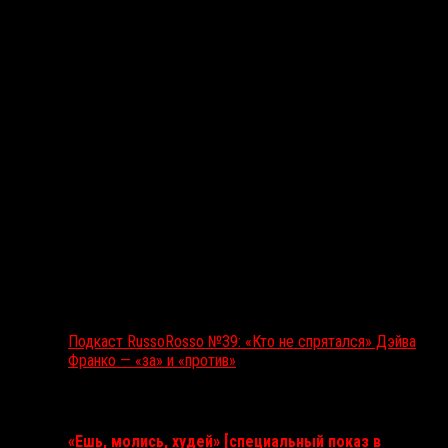
Подкаст RussoRosso №39: «Кто не спрятался» Дэйва
Франко — «за» и «против»
Ближайшие события
«Ешь, молись, худей» [специальный показ в