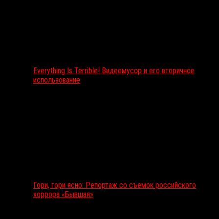
Everything Is Terrible! Видеомусор и его вторичное
использование
Гори, гори ясно: Репортаж со съемок российского
хоррора «Бывшая»
Подкаст RussoRosso