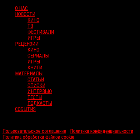
О НАС
НОВОСТИ
КИНО
ТВ
ФЕСТИВАЛИ
ИГРЫ
РЕЦЕНЗИИ
КИНО
СЕРИАЛЫ
ИГРЫ
КНИГИ
МАТЕРИАЛЫ
СТАТЬИ
СПИСКИ
ИНТЕРВЬЮ
ТЕСТЫ
ПОДКАСТЫ
СОБЫТИЯ
RussoRosso © 2026 ООО "ФМП Групп". Все права защищены.
Пользовательское соглашение
|
Политика конфиденциальности
|
Политика обработки файлов cookie