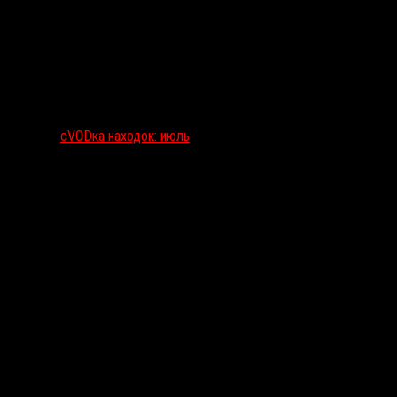
сVODка находок: июль