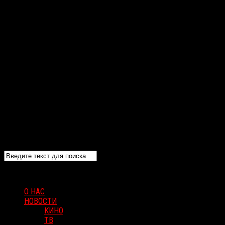
О НАС
НОВОСТИ
КИНО
ТВ