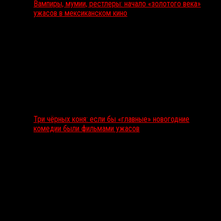
Вампиры, мумии, рестлеры: начало «золотого века»
ужасов в мексиканском кино
Три чёрных коня: если бы «главные» новогодние
комедии были фильмами ужасов