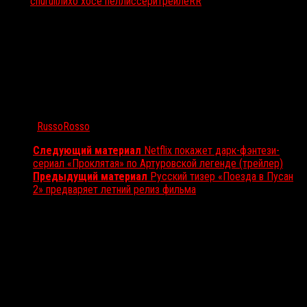
Тэги:
churuli
лихо хосе пеллиссери
трейлеRR
Автор:
RussoRosso
Следующий материал
Netflix покажет дарк-фэнтези-
сериал «Проклятая» по Артуровской легенде (трейлер)
Предыдущий материал
Русский тизер «Поезда в Пусан
2» предваряет летний релиз фильма
Вам также может понравиться...