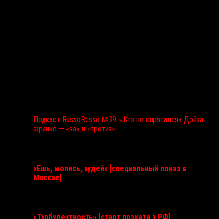
Подкаст RussoRosso №39: «Кто не спрятался» Дэйва
Франко — «за» и «против»
Ближайшие события
«Ешь, молись, худей» [специальный показ в
Москве]
11 августа 2026
«Турбулентность» [старт проката в РФ]