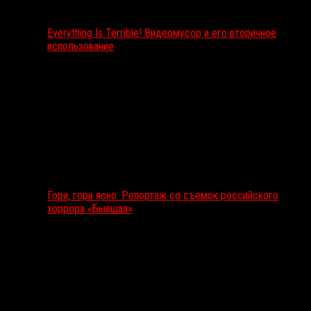
Everything Is Terrible! Видеомусор и его вторичное
использование
Гори, гори ясно: Репортаж со съемок российского
хоррора «Бывшая»
Подкаст RussoRosso