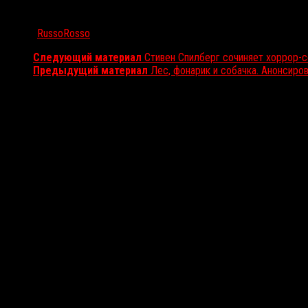
Автор:
RussoRosso
Следующий материал
Стивен Спилберг сочиняет хоррор-с
Предыдущий материал
Лес, фонарик и собачка. Анонсиро
Вам также может понравиться...
Выбор редакции