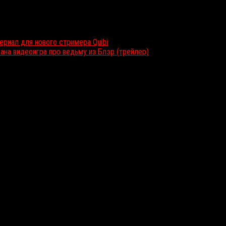
ериал для нового стримера Quibi
вана видеоигра про ведьму из Блэр (трейлер)