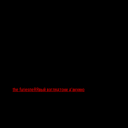
Тэги:
the furies
пеRRвый взгляд
тони д’акуино