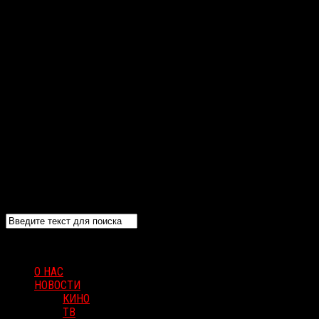
О НАС
НОВОСТИ
КИНО
ТВ