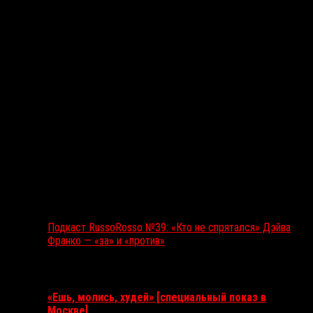
Подкаст RussoRosso №39: «Кто не спрятался» Дэйва
Франко — «за» и «против»
Ближайшие события
«Ешь, молись, худей» [специальный показ в
Москве]