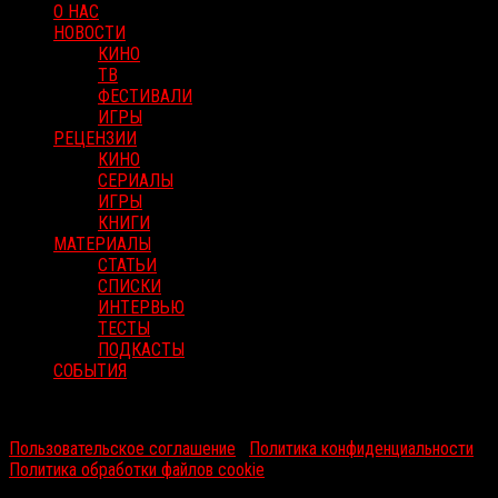
О НАС
НОВОСТИ
КИНО
ТВ
ФЕСТИВАЛИ
ИГРЫ
РЕЦЕНЗИИ
КИНО
СЕРИАЛЫ
ИГРЫ
КНИГИ
МАТЕРИАЛЫ
СТАТЬИ
СПИСКИ
ИНТЕРВЬЮ
ТЕСТЫ
ПОДКАСТЫ
СОБЫТИЯ
RussoRosso © 2026 ООО "ФМП Групп". Все права защищены.
Пользовательское соглашение
|
Политика конфиденциальности
|
Политика обработки файлов cookie