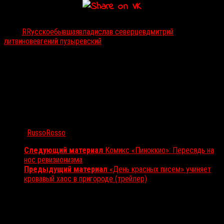
Тэги:
RRусское
бывшая
владислав северцев
дмитрий
литвинов
евгений пузыревский
Автор:
RussoRosso
Следующий материал
Комикс «Пиноккио»: Пересядь на
нос ревизионизма
Предыдущий материал
«День красных писем» учиняет
кровавый хаос в пригороде (трейлер)
Вам также может понравиться...