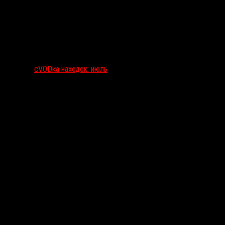
сVODка находок: июль