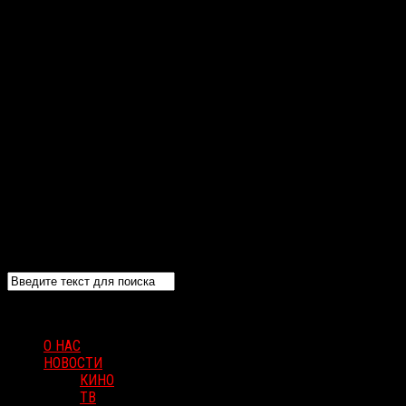
О НАС
НОВОСТИ
КИНО
ТВ