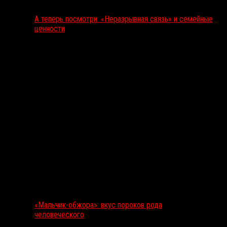
А теперь посмотри: «Неразрывная связь» и семейные
ценности
«Мальчик-обжора»: вкус пороков рода
человеческого