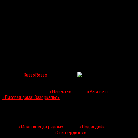
Продюсеры «Невесты» и «Рассвета» снимают новый
хоррор «Бывшая»
RussoRosso
Окт 22, 2019
260
Продюсерский тандем
Владислава Северцева
(
«Пиковая дама:
Черный обряд»
(2015),
«Невеста»
(2017),
«Рассвет»
(2019),
«Пиковая дама: Зазеркалье»
, 2019) и
Дмитрия Литвинова
(
«Невеста»
,
«Рассвет»
,
«Пиковая дама: Зазеркалье»
) начал
работу на съемочной площадке своего нового хоррора
«Бывшая»
. Съемки фильма проходят в Москве, а режиссерскую
позицию занимает
Евгений Пузыревский
— автор коротких
метров
«Мама всегда рядом»
(2016),
«Под водой»
(2018) и
интерактивного триллера
«Она сердится»
(
She Sees Red
, 2019).