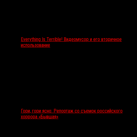
Everything Is Terrible! Видеомусор и его вторичное
использование
Гори, гори ясно: Репортаж со съемок российского
хоррора «Бывшая»
Подкаст RussoRosso