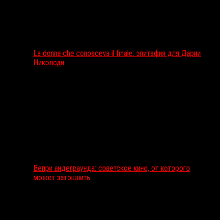
La donna che conosceva il finale: эпитафия для Дарии
Николоди
Вепри андеграунда: советское кино, от которого
может затошнить