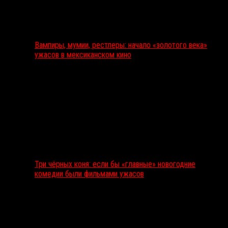
Вампиры, мумии, рестлеры: начало «золотого века»
ужасов в мексиканском кино
Три чёрных коня: если бы «главные» новогодние
комедии были фильмами ужасов