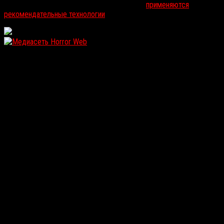
На информационном ресурсе russorosso.ru
применяются
рекомендательные технологии
.
WordPress: 12.14MB | MySQL:107 | 1,274sec