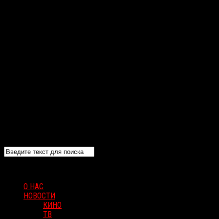
О НАС
НОВОСТИ
КИНО
ТВ