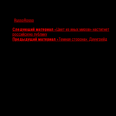
Автор:
RussoRosso
Следующий материал
«Цвет из иных миров» настигнет
российскую публику
Предыдущий материал
«Темная сторона»: Даунгрейд
Вам также может понравиться...
Выбор редакции