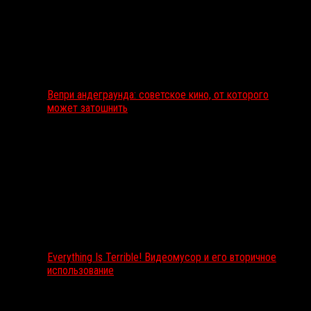
Вепри андеграунда: советское кино, от которого
может затошнить
Everything Is Terrible! Видеомусор и его вторичное
использование