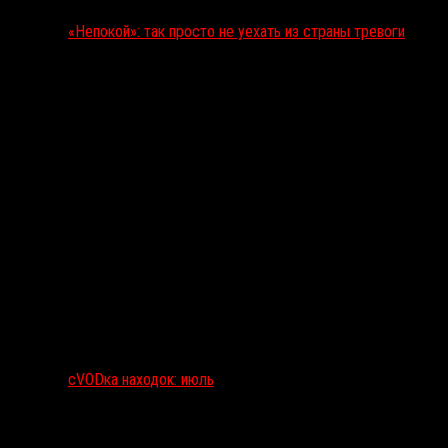
«Непокой»: так просто не уехать из страны тревоги
сVODка находок: июль