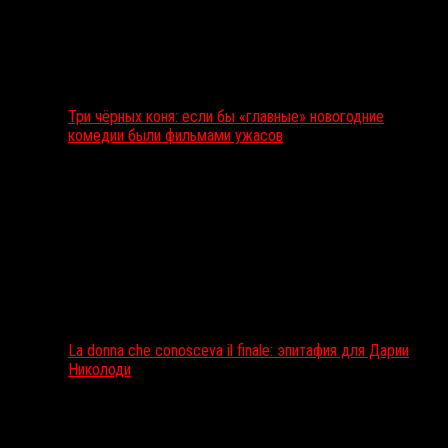
Три чёрных коня: если бы «главные» новогодние
комедии были фильмами ужасов
La donna che conosceva il finale: эпитафия для Дарии
Николоди