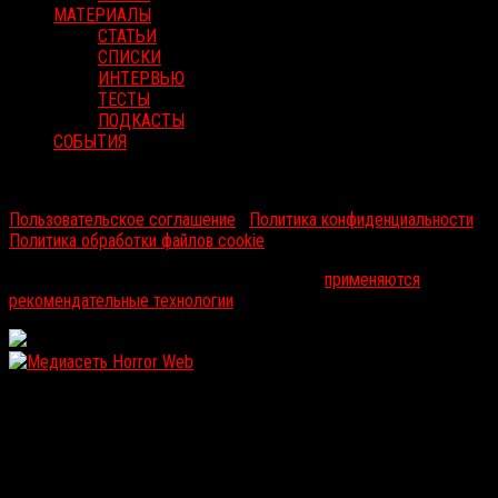
МАТЕРИАЛЫ
СТАТЬИ
СПИСКИ
ИНТЕРВЬЮ
ТЕСТЫ
ПОДКАСТЫ
СОБЫТИЯ
RussoRosso © 2026 ООО "ФМП Групп". Все права защищены.
Пользовательское соглашение
|
Политика конфиденциальности
|
Политика обработки файлов cookie
На информационном ресурсе russorosso.ru
применяются
рекомендательные технологии
.
WordPress: 12.12MB | MySQL:107 | 1,294sec