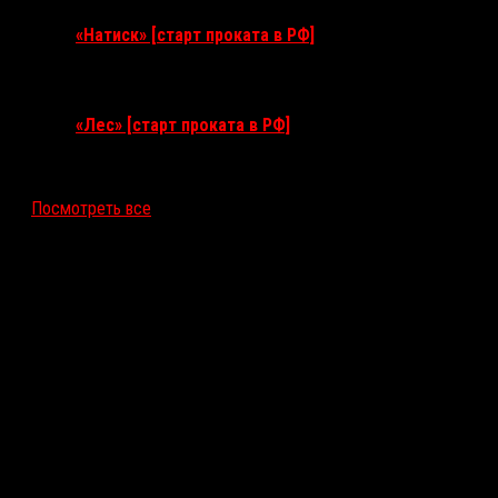
«Натиск» [старт проката в РФ]
17 сентября 2026
«Лес» [старт проката в РФ]
12 ноября 2026
Посмотреть все
Последние рецензии