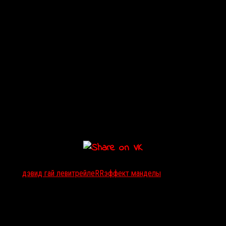
Тэги:
дэвид гай леви
трейлеRR
эффект манделы