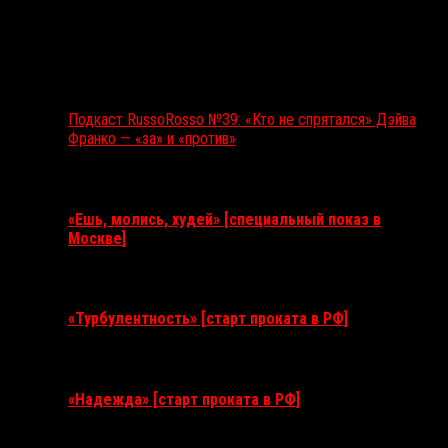
Подкаст RussoRosso №39: «Кто не спрятался» Дэйва
Франко — «за» и «против»
Ближайшие события
«Ешь, молись, худей» [специальный показ в
Москве]
11 августа 2026
«Турбулентность» [старт проката в РФ]
3 сентября 2026
«Надежда» [старт проката в РФ]
10 сентября 2026