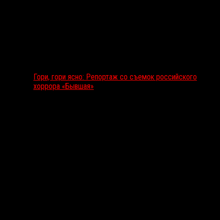
Гори, гори ясно: Репортаж со съемок российского
хоррора «Бывшая»
Подкаст RussoRosso