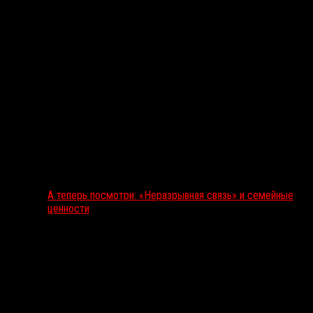
А теперь посмотри: «Неразрывная связь» и семейные
ценности