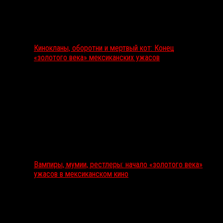
Кинокланы, оборотни и мертвый кот: Конец
«золотого века» мексиканских ужасов
Вампиры, мумии, рестлеры: начало «золотого века»
ужасов в мексиканском кино