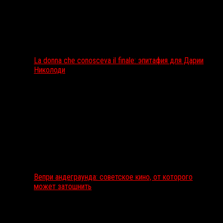
La donna che conosceva il finale: эпитафия для Дарии
Николоди
Вепри андеграунда: советское кино, от которого
может затошнить