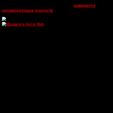
На информационном ресурсе russorosso.ru
применяются
рекомендательные технологии
.
WordPress: 12.13MB | MySQL:105 | 0,986sec