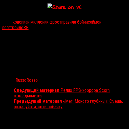
Тэги:
криспиан миллс
ник фрост
правила бойни
саймон
пегг
трейлеRR
Автор:
RussoRosso
Следующий материал
Релиз FPS-хоррора Scorn
откладывается
Предыдущий материал
«Мег: Монстр глубины»: Съешь,
пожалуйста, хоть собачку
Вам также может понравиться...