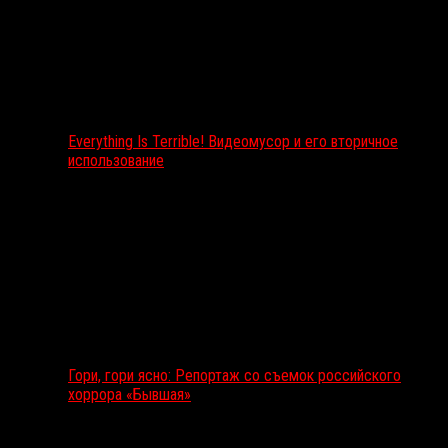
Everything Is Terrible! Видеомусор и его вторичное
использование
Гори, гори ясно: Репортаж со съемок российского
хоррора «Бывшая»
Подкаст RussoRosso