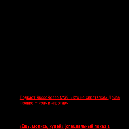
Подкаст RussoRosso №39: «Кто не спрятался» Дэйва
Франко — «за» и «против»
Ближайшие события
«Ешь, молись, худей» [специальный показ в