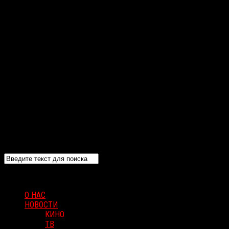
О НАС
НОВОСТИ
КИНО
ТВ