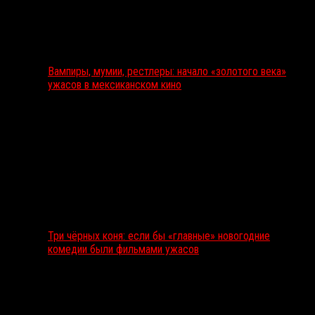
Вампиры, мумии, рестлеры: начало «золотого века»
ужасов в мексиканском кино
Три чёрных коня: если бы «главные» новогодние
комедии были фильмами ужасов