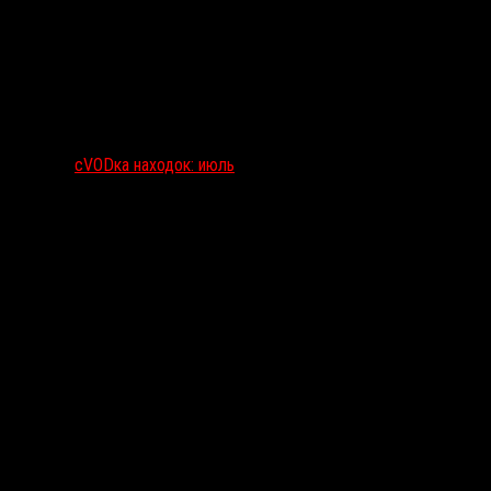
сVODка находок: июль