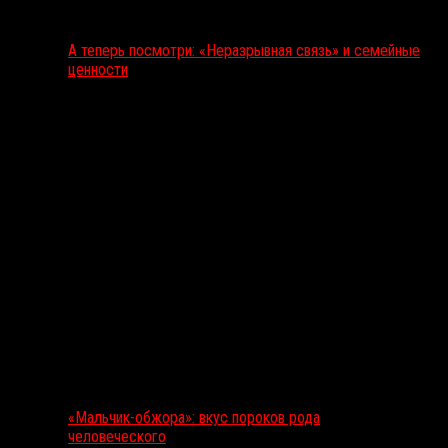
А теперь посмотри: «Неразрывная связь» и семейные
ценности
«Мальчик-обжора»: вкус пороков рода
человеческого