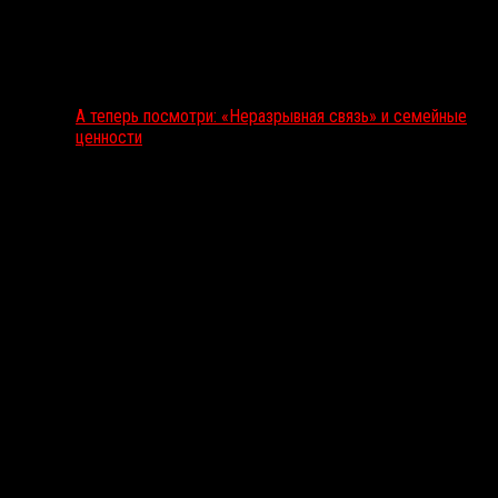
А теперь посмотри: «Неразрывная связь» и семейные
ценности