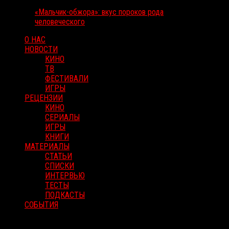
«Мальчик-обжора»: вкус пороков рода
человеческого
О НАС
НОВОСТИ
КИНО
ТВ
ФЕСТИВАЛИ
ИГРЫ
РЕЦЕНЗИИ
КИНО
СЕРИАЛЫ
ИГРЫ
КНИГИ
МАТЕРИАЛЫ
СТАТЬИ
СПИСКИ
ИНТЕРВЬЮ
ТЕСТЫ
ПОДКАСТЫ
СОБЫТИЯ
RussoRosso © 2026 ООО "ФМП Групп". Все права защищены.