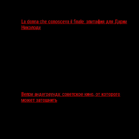
La donna che conosceva il finale: эпитафия для Дарии
Николоди
Вепри андеграунда: советское кино, от которого
может затошнить