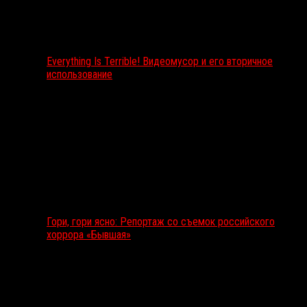
Everything Is Terrible! Видеомусор и его вторичное
использование
Гори, гори ясно: Репортаж со съемок российского
хоррора «Бывшая»
Подкаст RussoRosso