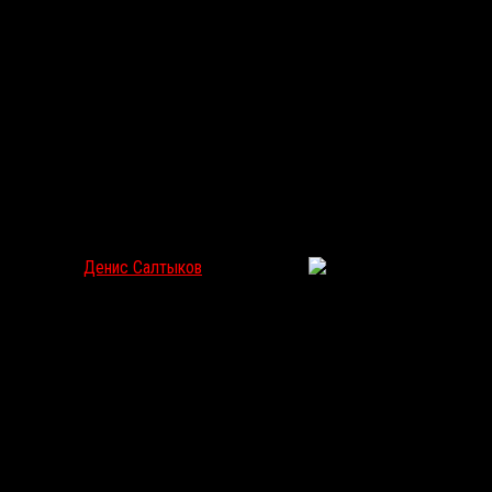
«Мег: Монстр глубины»: Съешь, пожалуйста, хоть
собачку
Денис Салтыков
Авг 11, 2018
1941
В российском прокате стартовал летний блокбастер от Warner
Bros, и на этот фильм про акулу можно идти всей семьей: монстр
почти безобиден.