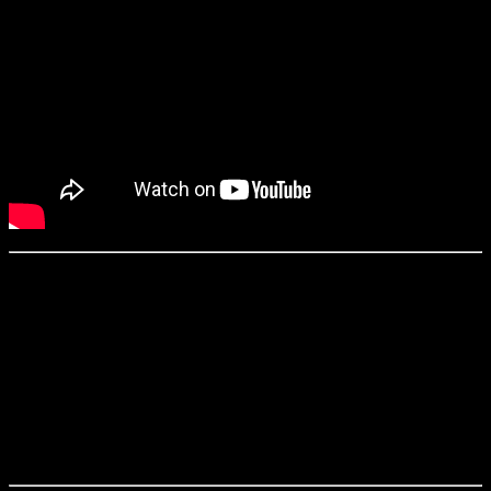
«Мег: Монстр глубины» / The Meg (2018)
Режиссер:
Джон Тёртелтауб
Сценарий:
Дин Георгарис, Джон Хобер и Эрих Хобер по роману
Стива Алтена
Оператор:
Том Стерн
Продюсеры:
Белль Эйвери, Лоренцо Ди Бонавентура, Колин
Уилсон и другие
Дистрибьютор в России:
«Каро» (в прокате со 9 августа)