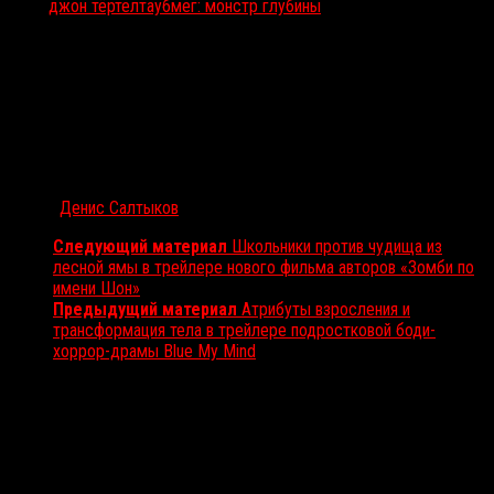
Тэги:
джон тёртелтауб
мег: монстр глубины
Автор:
Денис Салтыков
Следующий материал
Школьники против чудища из
лесной ямы в трейлере нового фильма авторов «Зомби по
имени Шон»
Предыдущий материал
Атрибуты взросления и
трансформация тела в трейлере подростковой боди-
хоррор-драмы Blue My Mind
Вам также может понравиться...