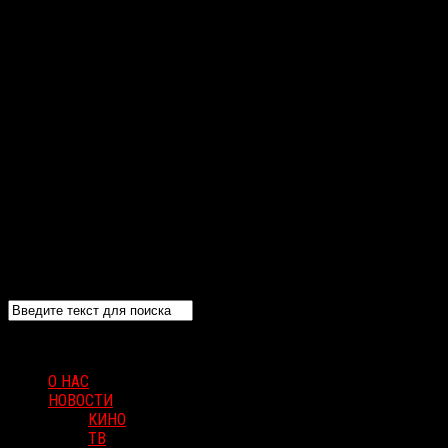
О НАС
НОВОСТИ
КИНО
ТВ