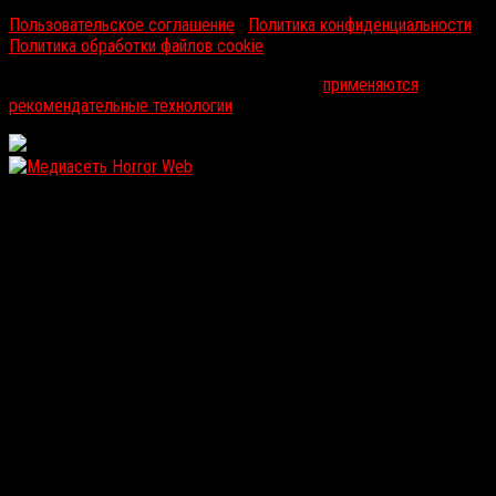
Пользовательское соглашение
|
Политика конфиденциальности
|
Политика обработки файлов cookie
На информационном ресурсе russorosso.ru
применяются
рекомендательные технологии
.
WordPress: 12.08MB | MySQL:111 | 1,044sec