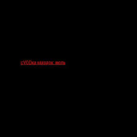
сVODка находок: июль