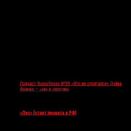
Подкаст RussoRosso №39: «Кто не спрятался» Дэйва
Франко — «за» и «против»
Ближайшие события
«Лес» [старт проката в РФ]
12 ноября 2026