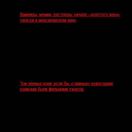
Вампиры, мумии, рестлеры: начало «золотого века»
ужасов в мексиканском кино
Три чёрных коня: если бы «главные» новогодние
комедии были фильмами ужасов