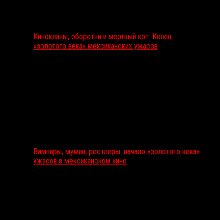
Кинокланы, оборотни и мертвый кот: Конец
«золотого века» мексиканских ужасов
Вампиры, мумии, рестлеры: начало «золотого века»
ужасов в мексиканском кино