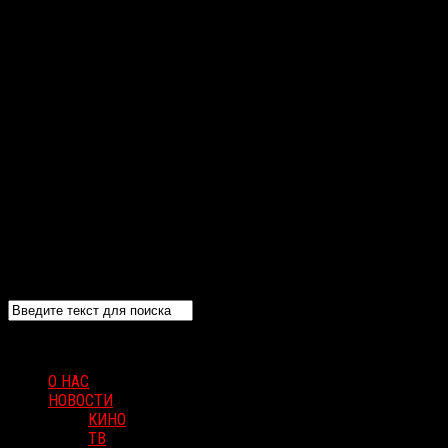
О НАС
НОВОСТИ
КИНО
ТВ