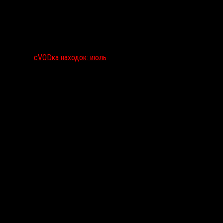
сVODка находок: июль