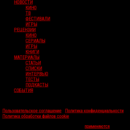
НОВОСТИ
КИНО
ТВ
ФЕСТИВАЛИ
ИГРЫ
РЕЦЕНЗИИ
КИНО
СЕРИАЛЫ
ИГРЫ
КНИГИ
МАТЕРИАЛЫ
СТАТЬИ
СПИСКИ
ИНТЕРВЬЮ
ТЕСТЫ
ПОДКАСТЫ
СОБЫТИЯ
RussoRosso © 2026 ООО "ФМП Групп". Все права защищены.
Пользовательское соглашение
|
Политика конфиденциальности
|
Политика обработки файлов cookie
На информационном ресурсе russorosso.ru
применяются