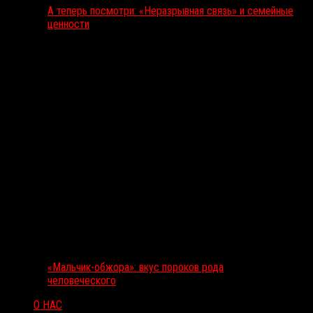
А теперь посмотри: «Неразрывная связь» и семейные
ценности
«Мальчик-обжора»: вкус пороков рода
человеческого
О НАС