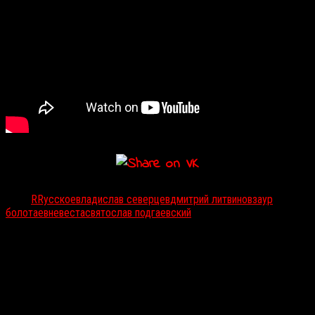
Тэги:
RRусское
владислав северцев
дмитрий литвинов
заур
болотаев
невеста
святослав подгаевский