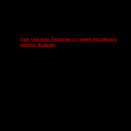
Гори, гори ясно: Репортаж со съемок российского
хоррора «Бывшая»
Подкаст RussoRosso