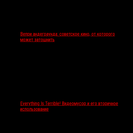
Вепри андеграунда: советское кино, от которого
может затошнить
Everything Is Terrible! Видеомусор и его вторичное
использование