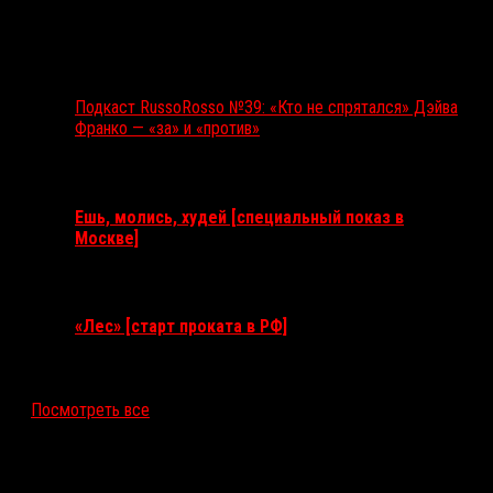
Подкаст RussoRosso №39: «Кто не спрятался» Дэйва
Франко — «за» и «против»
Ближайшие события
Ешь, молись, худей [специальный показ в
Москве]
11 августа 2026
«Лес» [старт проката в РФ]
12 ноября 2026
Посмотреть все
Последние рецензии