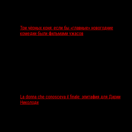
Три чёрных коня: если бы «главные» новогодние
комедии были фильмами ужасов
La donna che conosceva il finale: эпитафия для Дарии
Николоди