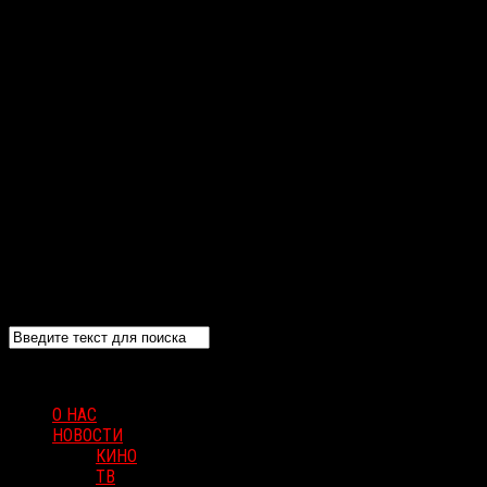
О НАС
НОВОСТИ
КИНО
ТВ