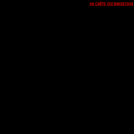
 субтитрами. Билеты на показы можно купить
на сайте организатора
.