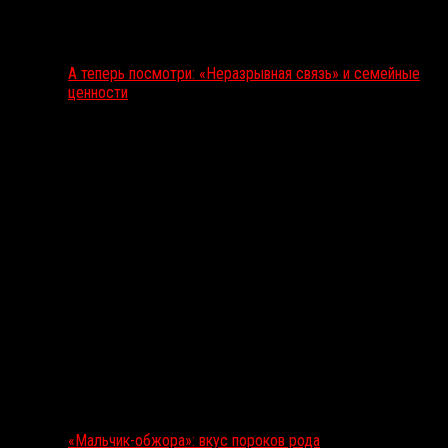
А теперь посмотри: «Неразрывная связь» и семейные
ценности
«Мальчик-обжора»: вкус пороков рода