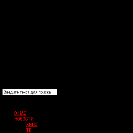
О НАС
НОВОСТИ
КИНО
ТВ