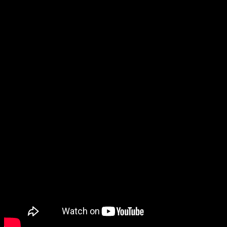
опасных квестов, вновь оказываются в игре не по
своей воле. Но прежние задания покажутся им
сущим пустяком по сравнению с жуткими
испытаниями, которые ожидают их на этот раз: игра
стала еще опаснее и безжалостнее, а шансы на
выживание стремятся к нулю.