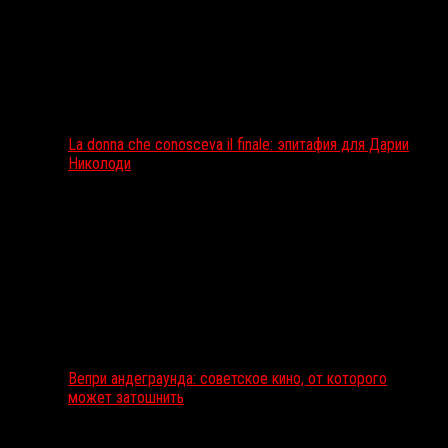
La donna che conosceva il finale: эпитафия для Дарии
Николоди
Вепри андеграунда: советское кино, от которого
может затошнить