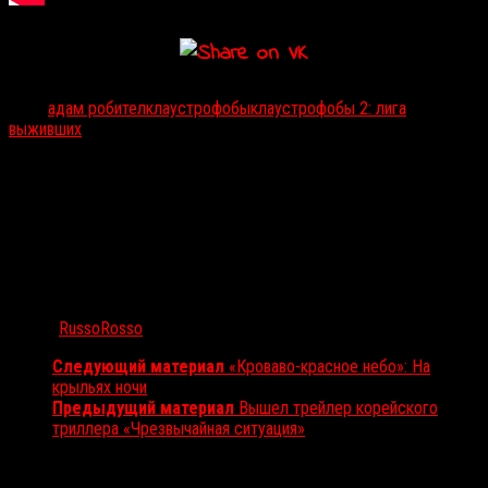
Тэги:
адам робител
клаустрофобы
клаустрофобы 2: лига
выживших
Автор:
RussoRosso
Следующий материал
«Кроваво-красное небо»: На
крыльях ночи
Предыдущий материал
Вышел трейлер корейского
триллера «Чрезвычайная ситуация»
Вам также может понравиться...