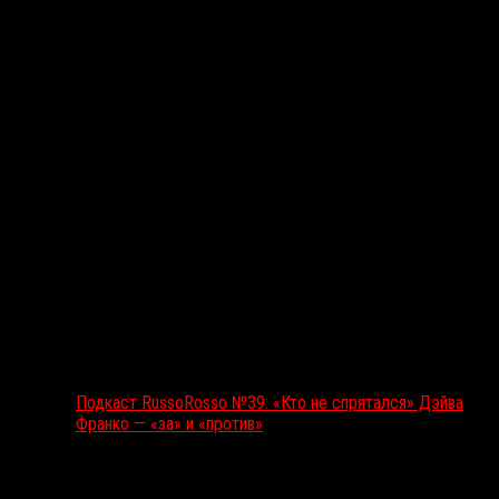
Подкаст RussoRosso
Подкаст RussoRosso №39: «Кто не спрятался» Дэйва
Франко — «за» и «против»
Ближайшие события