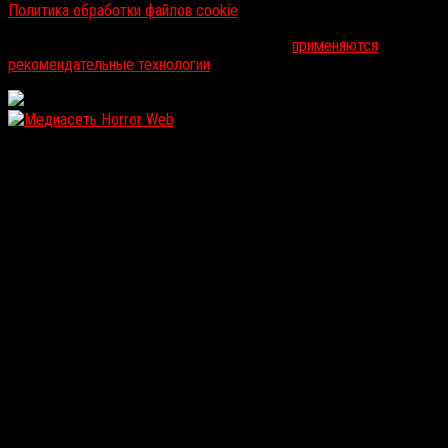
Политика обработки файлов cookie
На информационном ресурсе russorosso.ru
применяются
рекомендательные технологии
.
WordPress: 12.12MB | MySQL:105 | 1,425sec