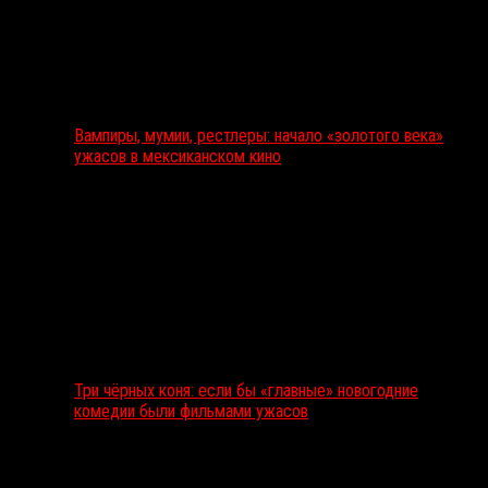
Вампиры, мумии, рестлеры: начало «золотого века»
ужасов в мексиканском кино
Три чёрных коня: если бы «главные» новогодние
комедии были фильмами ужасов