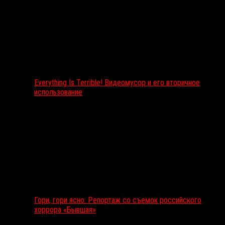
Everything Is Terrible! Видеомусор и его вторичное
использование
Гори, гори ясно: Репортаж со съемок российского
хоррора «Бывшая»