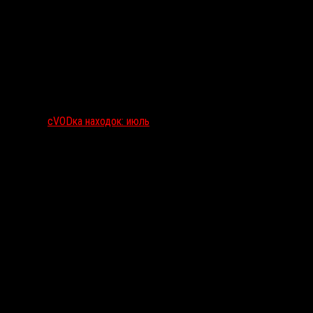
сVODка находок: июль