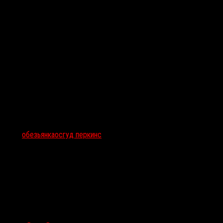
Тэги:
обезьянка
осгуд перкинс