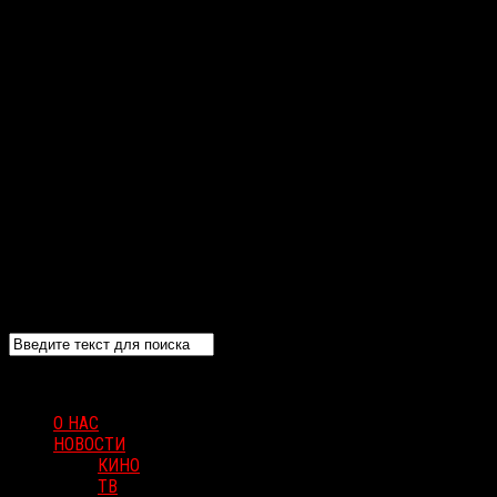
О НАС
НОВОСТИ
КИНО
ТВ