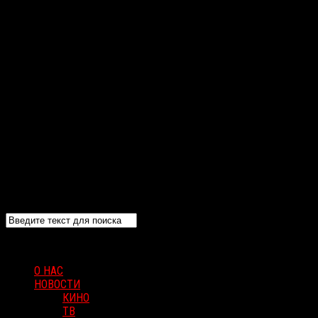
О НАС
НОВОСТИ
КИНО
ТВ