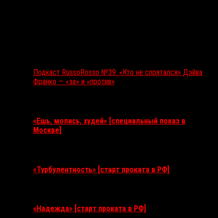
Подкаст RussoRosso №39: «Кто не спрятался» Дэйва
Франко — «за» и «против»
Ближайшие события
«Ешь, молись, худей» [специальный показ в
Москве]
11 августа 2026
«Турбулентность» [старт проката в РФ]
3 сентября 2026
«Надежда» [старт проката в РФ]