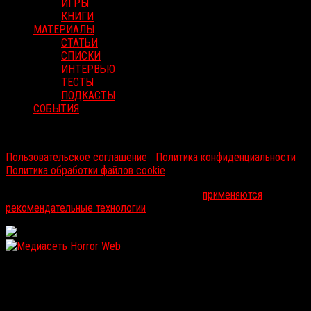
ИГРЫ
КНИГИ
МАТЕРИАЛЫ
СТАТЬИ
СПИСКИ
ИНТЕРВЬЮ
ТЕСТЫ
ПОДКАСТЫ
СОБЫТИЯ
RussoRosso © 2026 ООО "ФМП Групп". Все права защищены.
Пользовательское соглашение
|
Политика конфиденциальности
|
Политика обработки файлов cookie
На информационном ресурсе russorosso.ru
применяются
рекомендательные технологии
.
WordPress: 12.17MB | MySQL:105 | 1,114sec