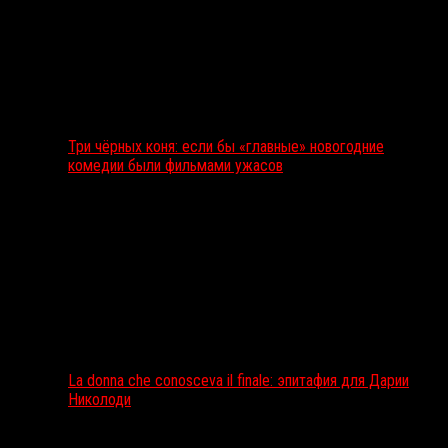
Три чёрных коня: если бы «главные» новогодние
комедии были фильмами ужасов
La donna che conosceva il finale: эпитафия для Дарии
Николоди