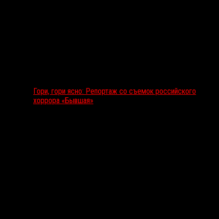
Гори, гори ясно: Репортаж со съемок российского
хоррора «Бывшая»
Подкаст RussoRosso