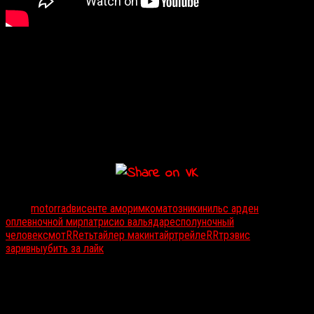
Дата выхода:
Не объявлена
Опытный бразильский инди-режиссер
Висенте Аморим
(
«Хороший»
, 2008,
«Грязные сердца»
, 2011) снял новый экшн-
хоррор
Motorrad
, премьера которого состоялась на недавно
завершившемся кинофестивале в Торонто. По сюжету группу
молодых байкеров преследуют не очень дружелюбные люди на
мотоциклах, вооруженные мачете.
Тэги:
motorrad
висенте аморим
коматозники
нильс арден
оплев
ночной мир
патрисио вальядарес
полуночный
человек
смотRRеть
тайлер макинтайр
трейлеRR
трэвис
заривны
убить за лайк