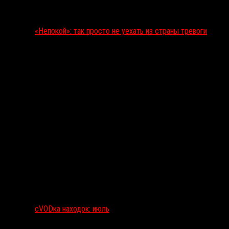
«Непокой»: так просто не уехать из страны тревоги
сVODка находок: июль