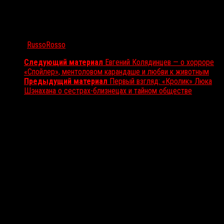
Автор:
RussoRosso
Следующий материал
Евгений Колядинцев — о хорроре
«Спойлер», ментоловом карандаше и любви к животным
Предыдущий материал
Первый взгляд: «Кролик» Люка
Шэнахана о сестрах-близнецах и тайном обществе
Вам также может понравиться...
Выбор редакции