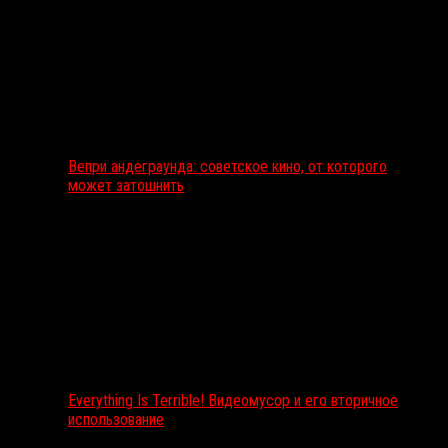
Вепри андеграунда: советское кино, от которого
может затошнить
Everything Is Terrible! Видеомусор и его вторичное
использование