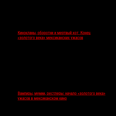
Кинокланы, оборотни и мертвый кот: Конец
«золотого века» мексиканских ужасов
Вампиры, мумии, рестлеры: начало «золотого века»
ужасов в мексиканском кино