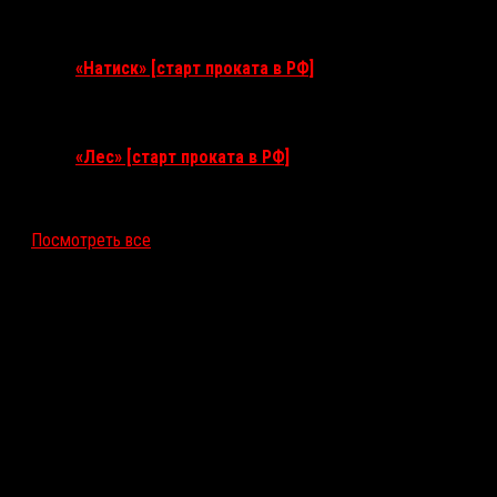
10 сентября 2026
«Натиск» [старт проката в РФ]
17 сентября 2026
«Лес» [старт проката в РФ]
12 ноября 2026
Посмотреть все
Последние рецензии