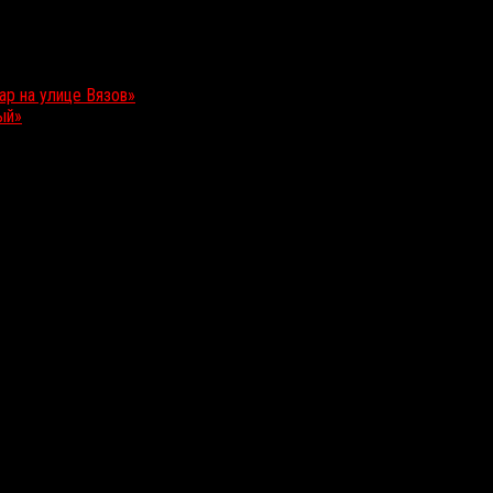
ар на улице Вязов»
ый»