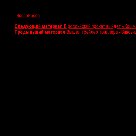
Автор:
RussoRosso
Следующий материал
В российский прокат выйдет «Кошм
Предыдущий материал
Вышел трейлер триллера «Виновн
Вам также может понравиться...
Выбор редакции