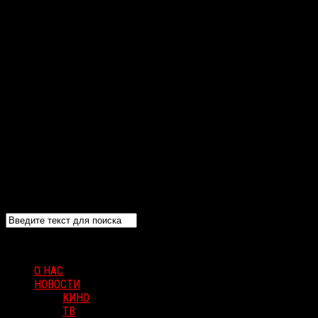
О НАС
НОВОСТИ
КИНО
ТВ