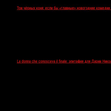
Три чёрных коня: если бы «главные» новогодние комеди
La donna che conosceva il finale: эпитафия для Дарии Ник