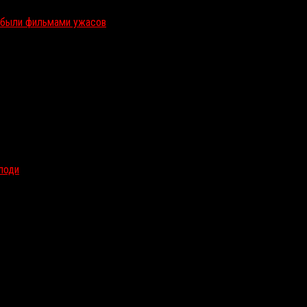
и были фильмами ужасов
олоди