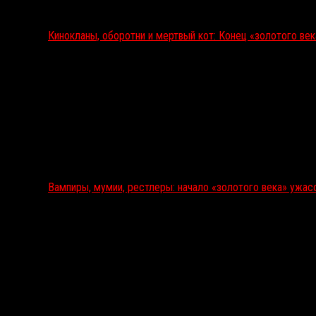
Кинокланы, оборотни и мертвый кот: Конец «золотого ве
Вампиры, мумии, рестлеры: начало «золотого века» ужас