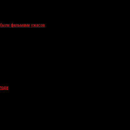
и были фильмами ужасов
олоди