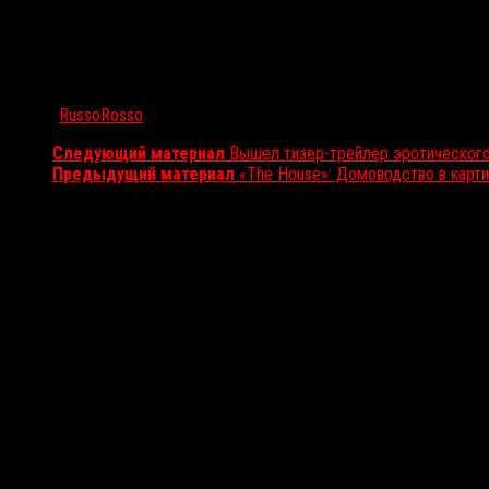
Автор:
RussoRosso
Следующий материал
Вышел тизер-трейлер эротического
Предыдущий материал
«The House»: Домоводство в карти
Вам также может понравиться...
Выбор редакции