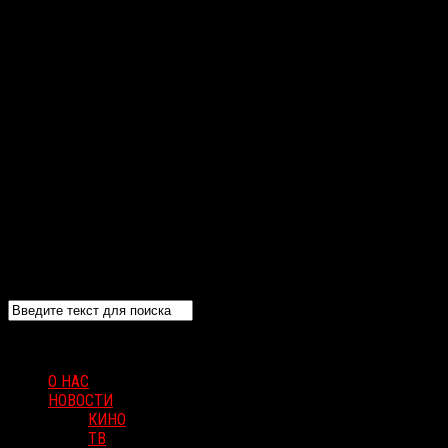
О НАС
НОВОСТИ
КИНО
ТВ