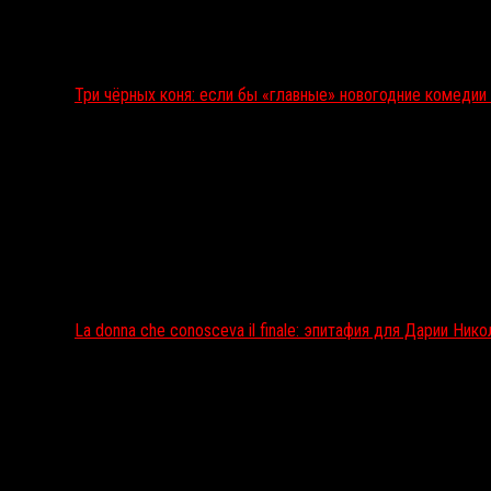
Три чёрных коня: если бы «главные» новогодние комеди
La donna che conosceva il finale: эпитафия для Дарии Ник