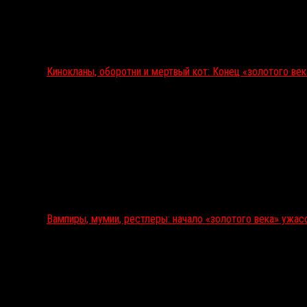
Кинокланы, оборотни и мертвый кот: Конец «золотого ве
Вампиры, мумии, рестлеры: начало «золотого века» ужас