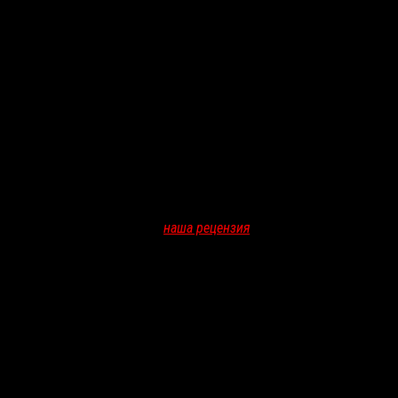
аменил
Кит Томас
(
«Диббук»,
наша рецензия
). Сценарий написал
мстронг
.
ров будет именно еще одной независимой экранизацией, а не
ыми способностями, которые очень интересуют
у?