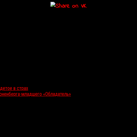
одетое в страх
роненберга-младшего «Обладатель»