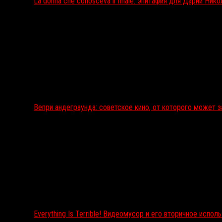
La donna che conosceva il finale: эпитафия для Дарии Ник
Вепри андеграунда: советское кино, от которого может 
Everything Is Terrible! Видеомусор и его вторичное испол