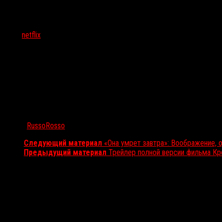
Тэги:
netflix
Автор:
RussoRosso
Следующий материал
«Она умрет завтра»: Воображение, 
Предыдущий материал
Трейлер полной версии фильма К
Вам также может понравиться...