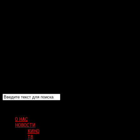
О НАС
НОВОСТИ
КИНО
ТВ