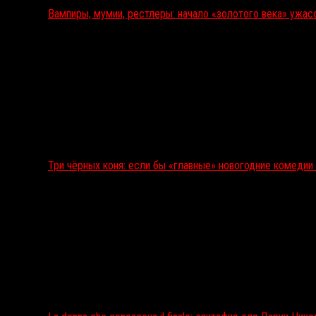
Вампиры, мумии, рестлеры: начало «золотого века» ужас
Три чёрных коня: если бы «главные» новогодние комеди