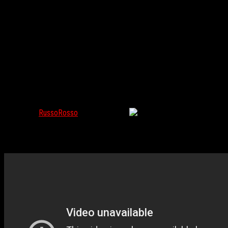
Дэвид Линч выпустит пиво, вдохновленное «Малхол
RussoRosso
Май 15, 2019
137
Дэвид Линч
представляет: специально к показу в Нью-Йорке фил
конкретнее — одной из сцен).