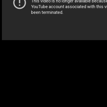
Оказывается, это не первая коллаборация Линча с нью-йоркской п
соответственно.
Ограниченная серия хмельных напитков по
«Малхолланд Драйву»
н
Рассчитывать на доставку пива, к сожалению, могут лишь нью-йор