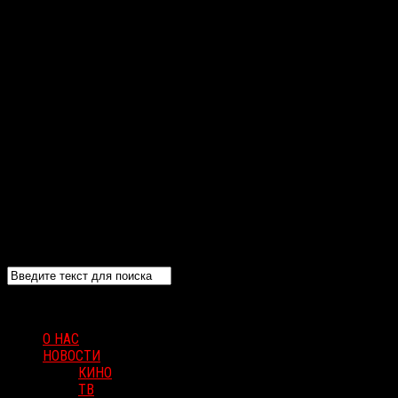
О НАС
НОВОСТИ
КИНО
ТВ