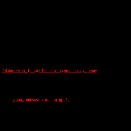
Читайте также:
48 фильмов Дэвида Линча от худшего к лучшему
Тэги:
дэвид линч
малхолланд драйв