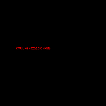
сVODка находок: июль