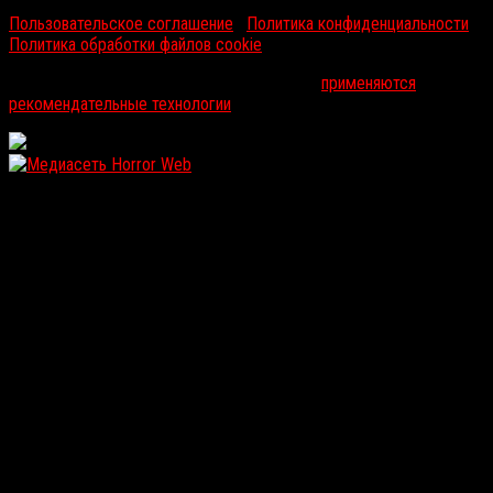
Пользовательское соглашение
|
Политика конфиденциальности
|
Политика обработки файлов cookie
На информационном ресурсе russorosso.ru
применяются
рекомендательные технологии
.
WordPress: 12.11MB | MySQL:104 | 1,321sec