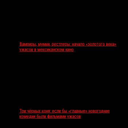
Вампиры, мумии, рестлеры: начало «золотого века»
ужасов в мексиканском кино
Три чёрных коня: если бы «главные» новогодние
комедии были фильмами ужасов