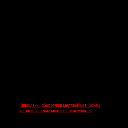
Вам также может понравиться...
Выбор редакции
Кинокланы, оборотни и мертвый кот: Конец
«золотого века» мексиканских ужасов