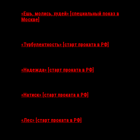
Ближайшие события
«Ешь, молись, худей» [специальный показ в
Москве]
11 августа 2026
«Турбулентность» [старт проката в РФ]
3 сентября 2026
«Надежда» [старт проката в РФ]
10 сентября 2026
«Натиск» [старт проката в РФ]
17 сентября 2026
«Лес» [старт проката в РФ]
12 ноября 2026