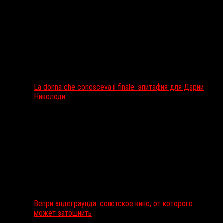
La donna che conosceva il finale: эпитафия для Дарии
Николоди
Вепри андеграунда: советское кино, от которого
может затошнить