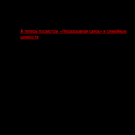
А теперь посмотри: «Неразрывная связь» и семейные
ценности