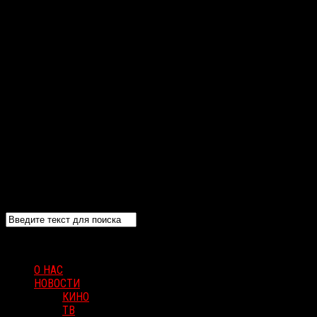
О НАС
НОВОСТИ
КИНО
ТВ