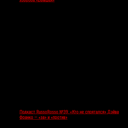
Подкаст RussoRosso
Подкаст RussoRosso №39: «Кто не спрятался» Дэйва
Франко — «за» и «против»