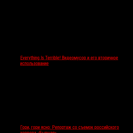
Everything Is Terrible! Видеомусор и его вторичное
использование
Гори, гори ясно: Репортаж со съемок российского
хоррора «Бывшая»