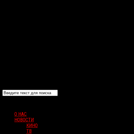
О НАС
НОВОСТИ
КИНО
ТВ