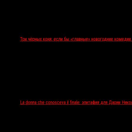
Три чёрных коня: если бы «главные» новогодние комеди
La donna che conosceva il finale: эпитафия для Дарии Ник