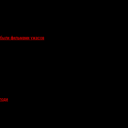
и были фильмами ужасов
олоди