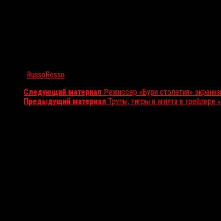
Автор:
RussoRosso
Следующий материал
Режиссер «Бури столетия» экранизи
Предыдущий материал
Трупы, тигры и ягнята в трейлере
Вам также может понравиться...
Выбор редакции