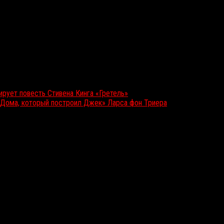
рует повесть Стивена Кинга «Гретель»
 «Дома, который построил Джек» Ларса фон Триера