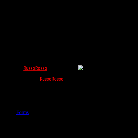
Заполните анкету и помогите RussoRosso стать лучш
RussoRosso
Май 15, 2018
375
Дорогие читатели
RussoRosso
, мы просим вас оставить нам фидбэ
Спасибо!