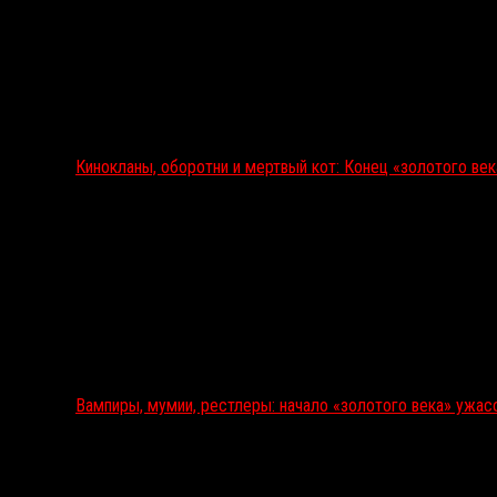
Кинокланы, оборотни и мертвый кот: Конец «золотого ве
Вампиры, мумии, рестлеры: начало «золотого века» ужас