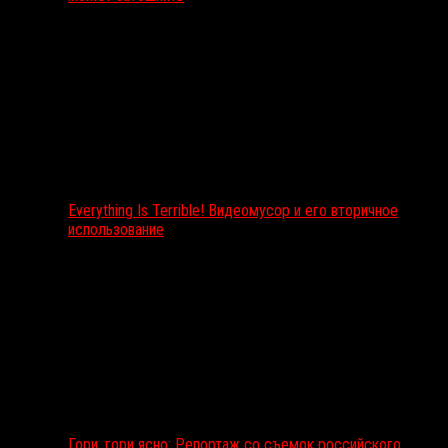
Everything Is Terrible! Видеомусор и его вторичное
использование
Гори, гори ясно: Репортаж со съемок российского