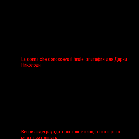
La donna che conosceva il finale: эпитафия для Дарии
Николоди
Вепри андеграунда: советское кино, от которого
может затошнить