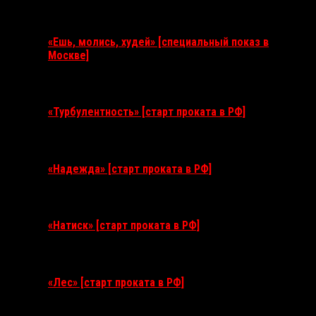
Ближайшие события
«Ешь, молись, худей» [специальный показ в
Москве]
11 августа 2026
«Турбулентность» [старт проката в РФ]
3 сентября 2026
«Надежда» [старт проката в РФ]
10 сентября 2026
«Натиск» [старт проката в РФ]
17 сентября 2026
«Лес» [старт проката в РФ]
12 ноября 2026