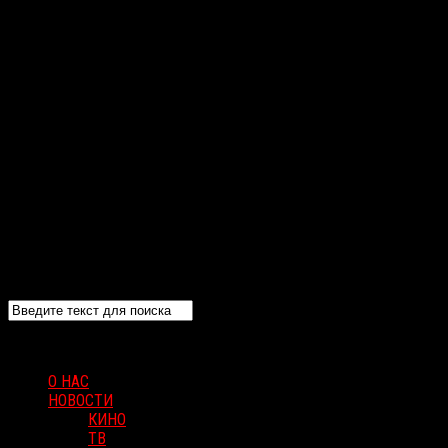
О НАС
НОВОСТИ
КИНО
ТВ