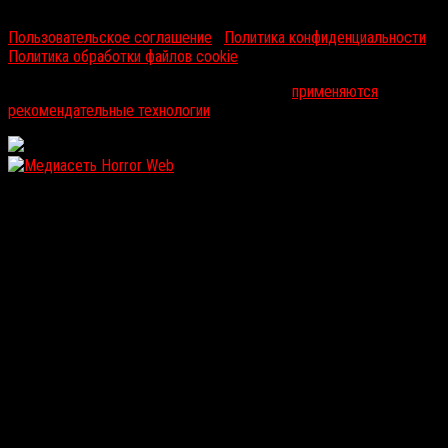
RussoRosso © 2026 ООО "ФМП Групп". Все права защищены.
Пользовательское соглашение
|
Политика конфиденциальности
|
Политика обработки файлов cookie
На информационном ресурсе russorosso.ru
применяются
рекомендательные технологии
.
WordPress: 12.11MB | MySQL:107 | 0,933sec