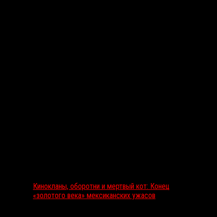
Вам также может понравиться...
Выбор редакции
Кинокланы, оборотни и мертвый кот: Конец
«золотого века» мексиканских ужасов