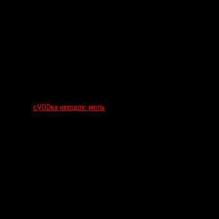
сVODка находок: июль