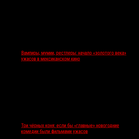
Вампиры, мумии, рестлеры: начало «золотого века»
ужасов в мексиканском кино
Три чёрных коня: если бы «главные» новогодние
комедии были фильмами ужасов