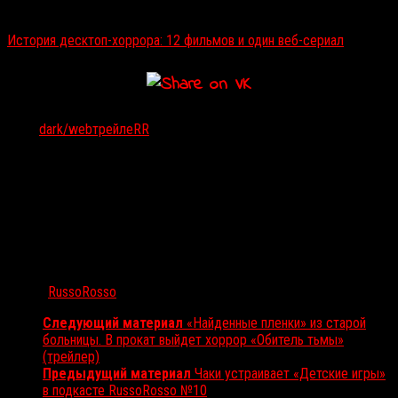
Читайте также:
История десктоп-хоррора: 12 фильмов и один веб-сериал
Тэги:
dark/web
трейлеRR
Автор:
RussoRosso
Следующий материал
«Найденные пленки» из старой
больницы. В прокат выйдет хоррор «Обитель тьмы»
(трейлер)
Предыдущий материал
Чаки устраивает «Детские игры»
в подкасте RussoRosso №10