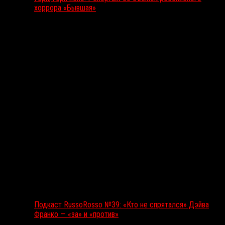
хоррора «Бывшая»
Подкаст RussoRosso
Подкаст RussoRosso №39: «Кто не спрятался» Дэйва
Франко — «за» и «против»