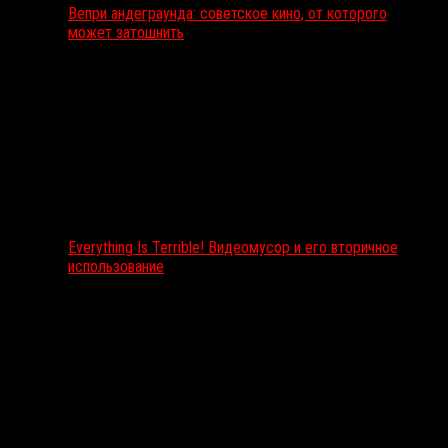
Вепри андеграунда: советское кино, от которого
может затошнить
Everything Is Terrible! Видеомусор и его вторичное
использование