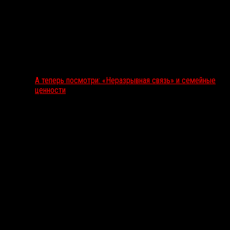
А теперь посмотри: «Неразрывная связь» и семейные
ценности