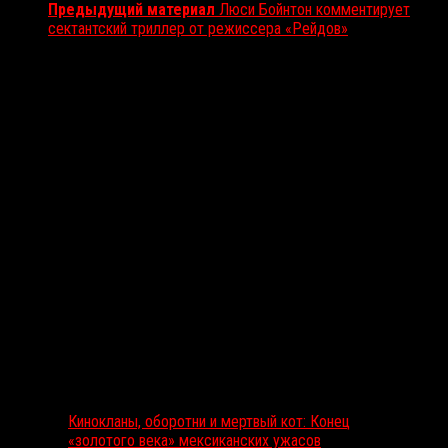
Предыдущий материал
Люси Бойнтон комментирует
сектантский триллер от режиссера «Рейдов»
Вам также может понравиться...
Выбор редакции
Кинокланы, оборотни и мертвый кот: Конец
«золотого века» мексиканских ужасов