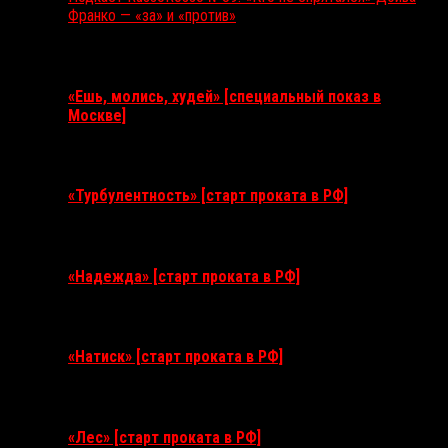
Франко — «за» и «против»
Ближайшие события
«Ешь, молись, худей» [специальный показ в
Москве]
11 августа 2026
«Турбулентность» [старт проката в РФ]
3 сентября 2026
«Надежда» [старт проката в РФ]
10 сентября 2026
«Натиск» [старт проката в РФ]
17 сентября 2026
«Лес» [старт проката в РФ]