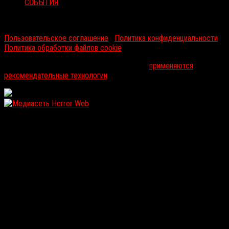
СОБЫТИЯ
RussoRosso © 2026 ООО "ФМП Групп". Все права защищены.
Пользовательское соглашение
|
Политика конфиденциальности
|
Политика обработки файлов cookie
На информационном ресурсе russorosso.ru
применяются
рекомендательные технологии
.
WordPress: 12.13MB | MySQL:107 | 0,978sec