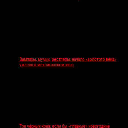
Вампиры, мумии, рестлеры: начало «золотого века»
ужасов в мексиканском кино
Три чёрных коня: если бы «главные» новогодние