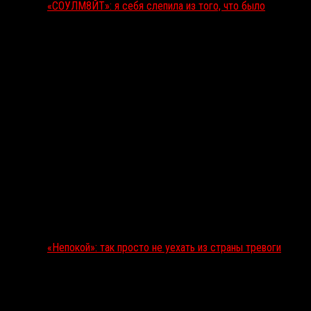
«СОУЛМ8ЙТ»: я себя слепила из того, что было
«Непокой»: так просто не уехать из страны тревоги