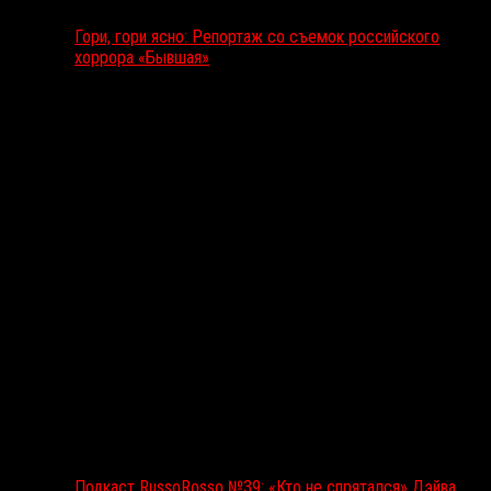
Гори, гори ясно: Репортаж со съемок российского
хоррора «Бывшая»
Подкаст RussoRosso
Подкаст RussoRosso №39: «Кто не спрятался» Дэйва