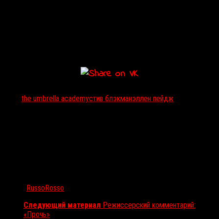
Тэги:
the umbrella academy
стив блэкман
эллен пейдж
Автор:
RussoRosso
Следующий материал
Режиссерский комментарий:
«Прочь»