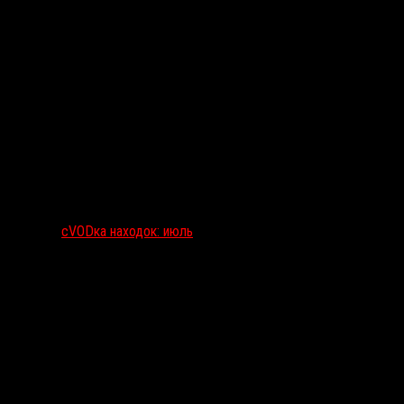
сVODка находок: июль