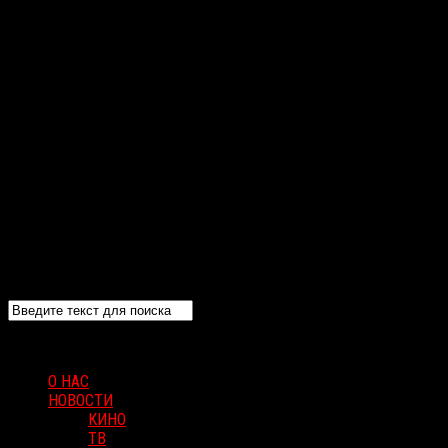
О НАС
НОВОСТИ
КИНО
ТВ