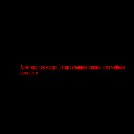
А теперь посмотри: «Неразрывная связь» и семейные
ценности