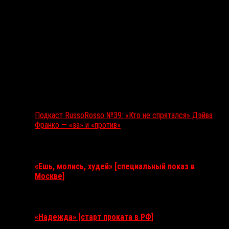
Подкаст RussoRosso №39: «Кто не спрятался» Дэйва
Франко — «за» и «против»
Ближайшие события
«Ешь, молись, худей» [специальный показ в
Москве]
11 августа 2026
«Надежда» [старт проката в РФ]