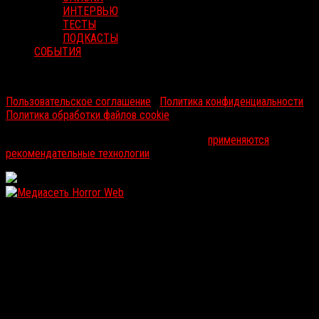
ИНТЕРВЬЮ
ТЕСТЫ
ПОДКАСТЫ
СОБЫТИЯ
RussoRosso © 2026 ООО "ФМП Групп". Все права защищены.
Пользовательское соглашение
|
Политика конфиденциальности
|
Политика обработки файлов cookie
На информационном ресурсе russorosso.ru
применяются
рекомендательные технологии
.
WordPress: 12.07MB | MySQL:105 | 1,084sec