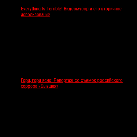
Everything Is Terrible! Видеомусор и его вторичное
использование
Гори, гори ясно: Репортаж со съемок российского
хоррора «Бывшая»
Подкаст RussoRosso