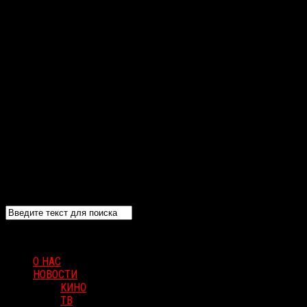
О НАС
НОВОСТИ
КИНО
ТВ