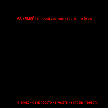
«СОУЛМ8ЙТ»: я себя слепила из того, что было
«Непокой»: так просто не уехать из страны тревоги