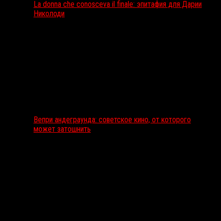
La donna che conosceva il finale: эпитафия для Дарии
Николоди
Вепри андеграунда: советское кино, от которого
может затошнить