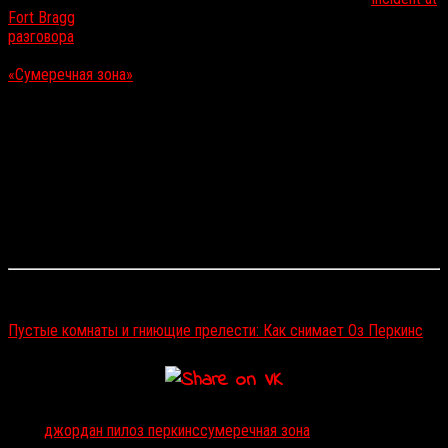
Fort Bragg
(
«Случай в Форт-Брэгг»
), но, как стало известно после
разговора
Перкинса с сайтом Screen Rant, следующим проектом
для него станет второй сезон перезапущенного сериала
«Сумеречная зона»
. В частности, режиссер снимет один эпизод
для антологии — вот его слова:
Следующим моим проектом станет эпизод
«Сумеречной зоны» для
Джордана Пила
, который я
написал и собираюсь поставить. Это очень
нетрадиционная задумка, и я не могу поверить, что
мне позволяют ее осуществить. Но Джордан
поддерживает меня во всем, что я делаю, и CBS —
каким-то образом — тоже!
Читайте также:
Пустые комнаты и гниющие прелести: Как снимает Оз Перкинс
Тэги:
джордан пил
оз перкинс
сумеречная зона