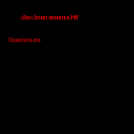
10 сентября 2026
«Лес» [старт проката в РФ]
12 ноября 2026
Посмотреть все
Последние рецензии