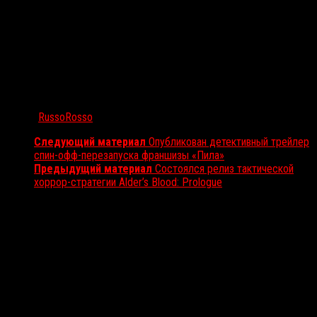
Автор:
RussoRosso
Следующий материал
Опубликован детективный трейлер
спин-офф-перезапуска франшизы «Пила»
Предыдущий материал
Состоялся релиз тактической
хоррор-стратегии Alder’s Blood: Prologue
Вам также может понравиться...
Выбор редакции