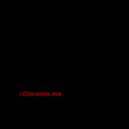
сVODка находок: июль