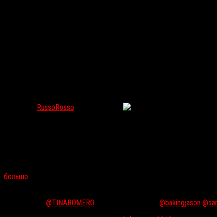
Немой крик и кладбище в таинственном тизере веб-с
RussoRosso
Фев 12, 2018
165
Новый проект
Тома Савини
— стилизованный под немое кино веб
первый ролик анонсирует, что ставить эпизоды вместе с Савини б
Остальная информация о проекте ограничивается цитатами Тома и
«Пока без подробностей, но приготовьтесь к магическим трюкам, 
больше
: «Представьте себе
“Олдбоя”
как немой фильм с
Лоном Ч
1st trailer for the new webseries FLICKER. A collaboration b
Tinnell,
@TINAROMERO
, and Myself. Starring
@bakingjason
@sa