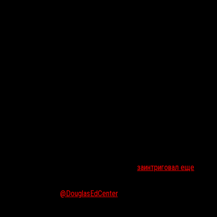
и первым тизером. Интернет-шоу получило заголовок
Flicker
, а
0) и
Тина Ромеро
, дочь знаменитого хоррормейкера.
и-сериале
«1863»
.
Instagram. Бэйкер в своем Twitter-аккаунте
заинтриговал еще
lmmaking program at
@DouglasEdCenter
. Directed by Robert