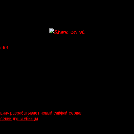
леRR
ции» разрабатывает новый сайфай-сериал
асении души убийцы