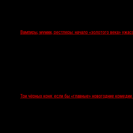
Вампиры, мумии, рестлеры: начало «золотого века» ужас
Три чёрных коня: если бы «главные» новогодние комеди