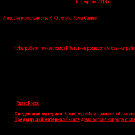
— Tom Savini (@THETomSavini)
6 февраля 2018 г.
Читайте также:
Иллюзии и реальность: К 70-летию Тома Савини
Тэги:
flicker
роберт тиннелл
смотRRеть
тина ромеро
том савини
трей
Автор:
RussoRosso
Следующий материал
Режиссер «Из машины» и «Аннигиля
Предыдущий материал
Вышла демо-версия хоррора о сп
Вам также может понравиться...