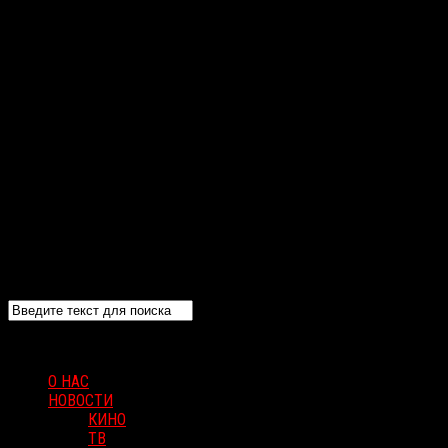
О НАС
НОВОСТИ
КИНО
ТВ