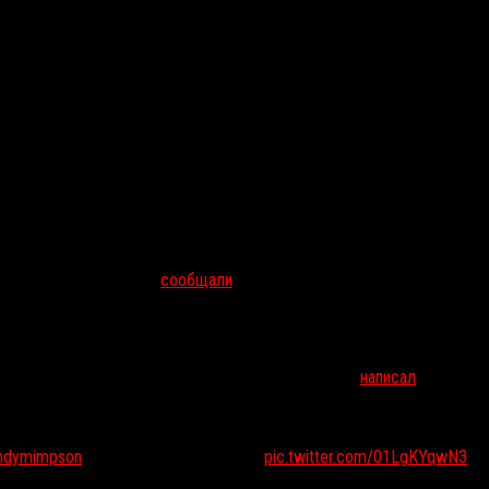
ериала Тома Савини и Тины Ромеро
-сериал, о котором мы
сообщали
в январе, — обзавелся названием 
удут
Роберт Тиннелл
(
«Франкенштейн и я»
(1996),
«Предание»
, 200
 актера
Джейсона Бэйкера
, ранее снимавшегося у Тиннелла в мин
насилию, мести и хоррору в стиле немого кино», —
написал
Савини в 
ейни – старшим
в главной роли».
etween my special makeup effects program and the George A. Romero fi
ndymimpson
and Suzanne Deschroder.
pic.twitter.com/01LgKYqwN3