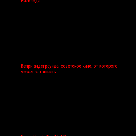
Николоди
Вепри андеграунда: советское кино, от которого
может затошнить