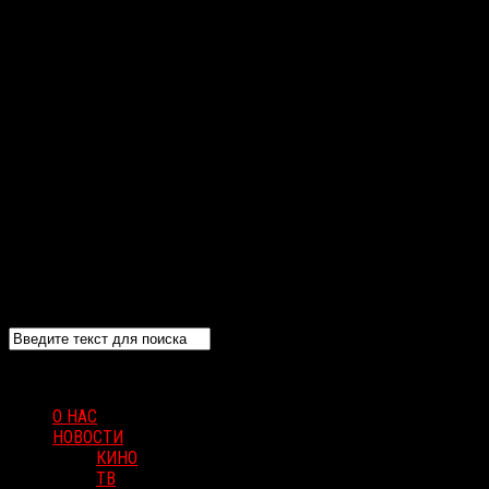
О НАС
НОВОСТИ
КИНО
ТВ