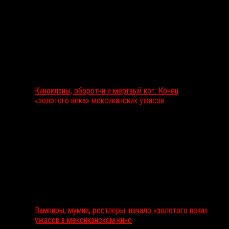
Кинокланы, оборотни и мертвый кот: Конец
«золотого века» мексиканских ужасов
Вампиры, мумии, рестлеры: начало «золотого века»
ужасов в мексиканском кино