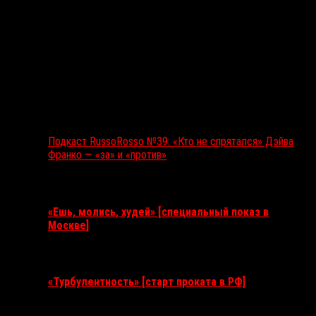
Подкаст RussoRosso №39: «Кто не спрятался» Дэйва
Франко — «за» и «против»
Ближайшие события
«Ешь, молись, худей» [специальный показ в
Москве]
11 августа 2026
«Турбулентность» [старт проката в РФ]
3 сентября 2026