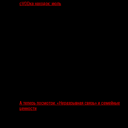
сVODка находок: июль
А теперь посмотри: «Неразрывная связь» и семейные
ценности