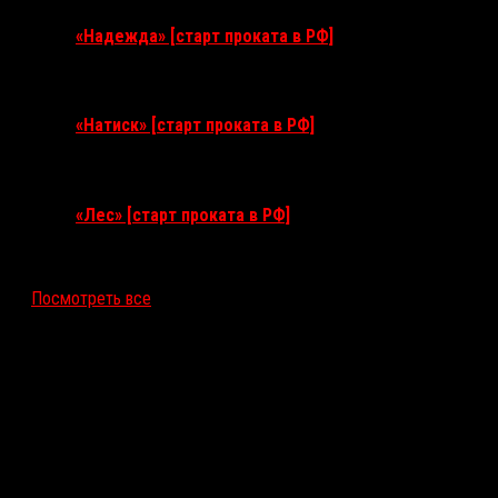
«Надежда» [старт проката в РФ]
10 сентября 2026
«Натиск» [старт проката в РФ]
17 сентября 2026
«Лес» [старт проката в РФ]
12 ноября 2026
Посмотреть все
Последние рецензии