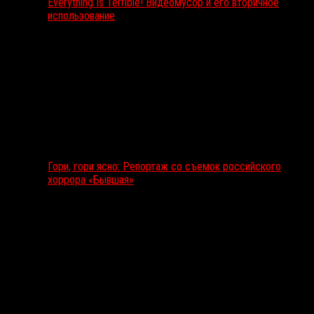
Everything Is Terrible! Видеомусор и его вторичное
использование
Гори, гори ясно: Репортаж со съемок российского
хоррора «Бывшая»
Подкаст RussoRosso