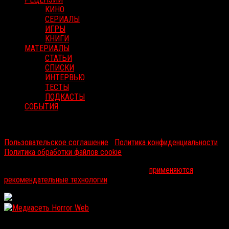
КИНО
СЕРИАЛЫ
ИГРЫ
КНИГИ
МАТЕРИАЛЫ
СТАТЬИ
СПИСКИ
ИНТЕРВЬЮ
ТЕСТЫ
ПОДКАСТЫ
СОБЫТИЯ
RussoRosso © 2026 ООО "ФМП Групп". Все права защищены.
Пользовательское соглашение
|
Политика конфиденциальности
|
Политика обработки файлов cookie
На информационном ресурсе russorosso.ru
применяются
рекомендательные технологии
.
WordPress: 12.11MB | MySQL:105 | 1,339sec