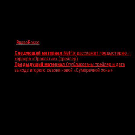
Автор:
RussoRosso
Следующий материал
Netflix расскажет предысторию j-
хоррора «Проклятие» (трейлер)
Предыдущий материал
Опубликованы трейлер и дата
выхода второго сезона новой «Сумеречной зоны»
Вам также может понравиться...
Выбор редакции