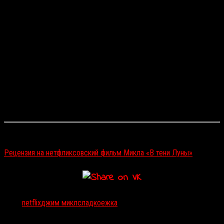
таких же гибридов, как и он сам) пытается выяснить тайну своего
происхождения и причины апокалиптических событий. В
результате Гас узнает, что виной всему — глобальный заговор.
Микл, как и планировалось, остался на позиции шоураннера
(вместе с ним в этом амплуа выступит создательница
«Стрелы»
Бет Шварц
) и режиссера, а актерский состав сериала
сформировали
Кристиан Конвери
,
Нонсо Анози
(
«Схватка»
, 2011),
Адиль Ахтар
(
«Гнездо»
, 2019) и
Уилл Форте
. Продюсируют
проект
Роберт Дауни – младший
и его жена
Сьюзан
.
«Сладкоежка»
будет состоять из восьми часовых эпизодов.
Читайте также:
Рецензия на нетфликсовский фильм Микла «В тени Луны»
Тэги:
netflix
джим микл
сладкоежка