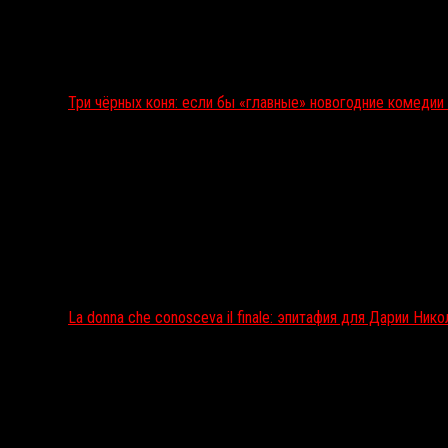
Три чёрных коня: если бы «главные» новогодние комеди
La donna che conosceva il finale: эпитафия для Дарии Ник