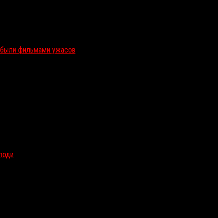
и были фильмами ужасов
олоди