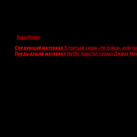
Автор:
RussoRosso
Следующий материал
В третьей серии «Не бойся» дейст
Предыдущий материал
Netflix приютил сериал Джима Ми
Вам также может понравиться...
Выбор редакции