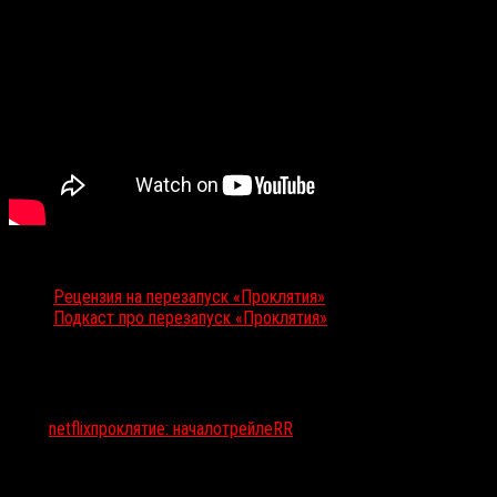
Слушайте и читайте также:
Рецензия на перезапуск «Проклятия»
Подкаст про перезапуск «Проклятия»
Тэги:
netflix
проклятие: начало
трейлеRR