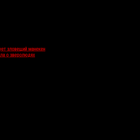
вует зловещий манекен
кла о зверолюдях