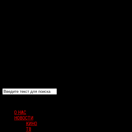
О НАС
НОВОСТИ
КИНО
ТВ