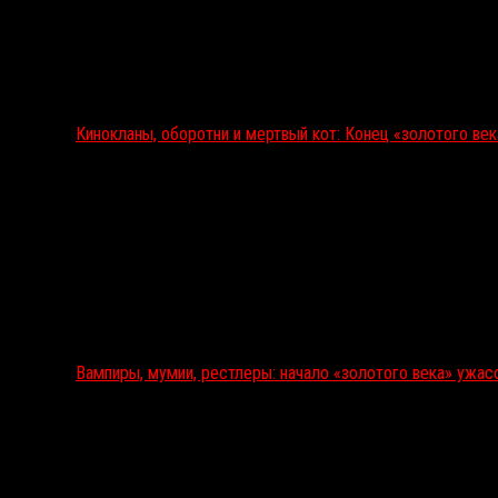
Кинокланы, оборотни и мертвый кот: Конец «золотого ве
Вампиры, мумии, рестлеры: начало «золотого века» ужас