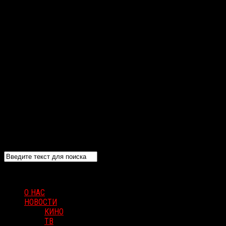
О НАС
НОВОСТИ
КИНО
ТВ