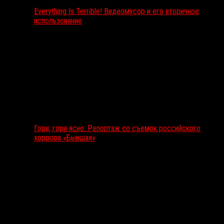
Everything Is Terrible! Видеомусор и его вторичное
использование
Гори, гори ясно: Репортаж со съемок российского
хоррора «Бывшая»
Подкаст RussoRosso