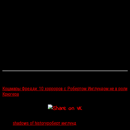
Джейн Латман
— главная управляющая телеканала, взявшего
курс на освещение различных мифов и легенд, — пояснила
решение привлечь к проекту Роберта:
Как можно сделать захватывающие и вводящие в
ступор истории еще более страшными? Позовите
Роберта Инглунда. Будто самих по себе рассказов о
летающих монстрах, зомби-каннибалах и кораблях-
призраках мало, мы решили увеличить громкость для
максимального эффекта.
Дата выхода
Shadows of History
в эфир пока не объявлена.
Читайте также:
Кошмары Фредди: 10 хорроров с Робертом Инглундом не в роли
Крюгера
Тэги:
shadows of history
роберт инглунд