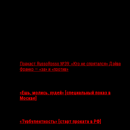
Подкаст RussoRosso №39: «Кто не спрятался» Дэйва
Франко — «за» и «против»
Ближайшие события
«Ешь, молись, худей» [специальный показ в
Москве]
11 августа 2026
«Турбулентность» [старт проката в РФ]