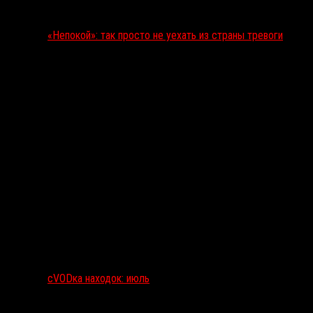
«Непокой»: так просто не уехать из страны тревоги
сVODка находок: июль