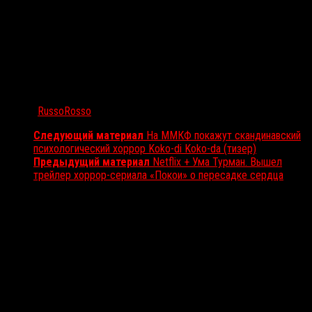
Автор:
RussoRosso
Следующий материал
На ММКФ покажут скандинавский
психологический хоррор Koko-di Koko-da (тизер)
Предыдущий материал
Netflix + Ума Турман. Вышел
трейлер хоррор-сериала «Покои» о пересадке сердца
Вам также может понравиться...
Выбор редакции