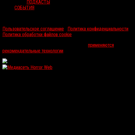
ПОДКАСТЫ
СОБЫТИЯ
RussoRosso © 2026 ООО "ФМП Групп". Все права защищены.
Пользовательское соглашение
|
Политика конфиденциальности
|
Политика обработки файлов cookie
На информационном ресурсе russorosso.ru
применяются
рекомендательные технологии
.
WordPress: 12.1MB | MySQL:105 | 0,975sec