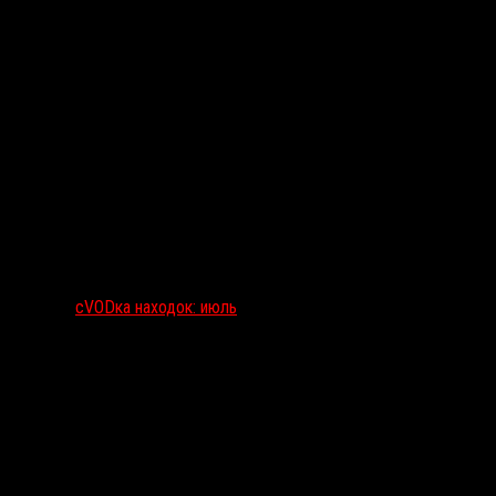
сVODка находок: июль