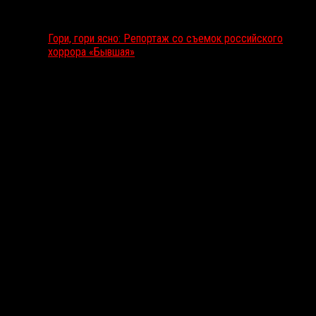
Гори, гори ясно: Репортаж со съемок российского
хоррора «Бывшая»
Подкаст RussoRosso