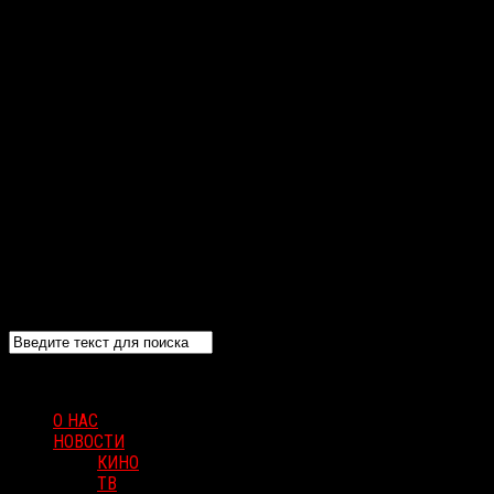
О НАС
НОВОСТИ
КИНО
ТВ