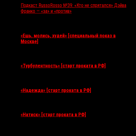
Подкаст RussoRosso №39: «Кто не спрятался» Дэйва
Франко — «за» и «против»
Ближайшие события
«Ешь, молись, худей» [специальный показ в
Москве]
11 августа 2026
«Турбулентность» [старт проката в РФ]
3 сентября 2026
«Надежда» [старт проката в РФ]
10 сентября 2026
«Натиск» [старт проката в РФ]
17 сентября 2026