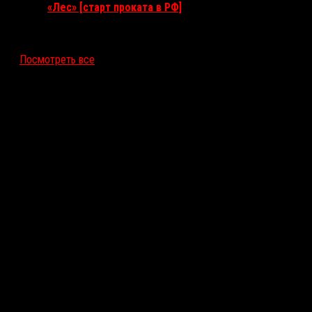
«Лес» [старт проката в РФ]
12 ноября 2026
Посмотреть все
Последние рецензии