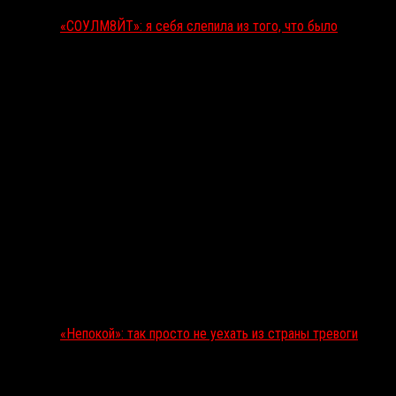
«СОУЛМ8ЙТ»: я себя слепила из того, что было
«Непокой»: так просто не уехать из страны тревоги