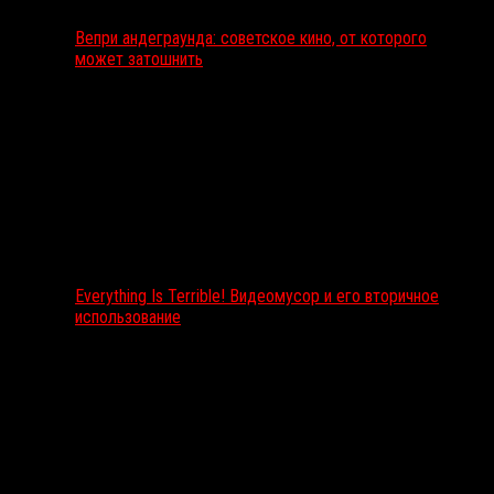
Вепри андеграунда: советское кино, от которого
может затошнить
Everything Is Terrible! Видеомусор и его вторичное
использование