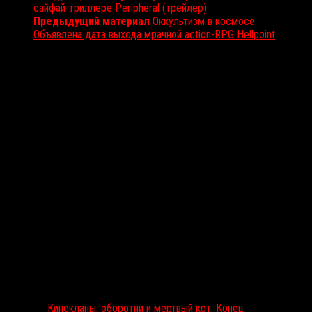
сайфай-триллере Peripheral (трейлер)
Предыдущий материал
Оккультизм в космосе.
Объявлена дата выхода мрачной action-RPG Hellpoint
Вам также может понравиться...
Выбор редакции
Кинокланы, оборотни и мертвый кот: Конец