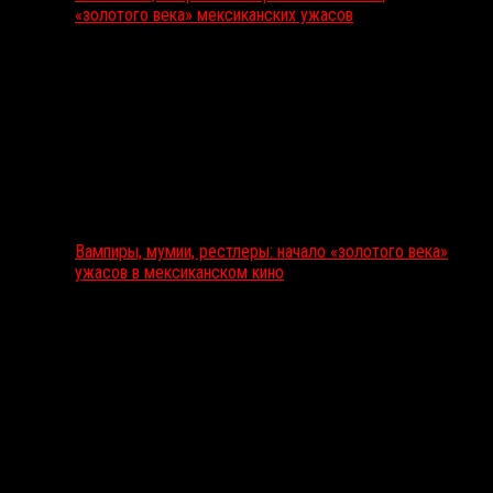
«золотого века» мексиканских ужасов
Вампиры, мумии, рестлеры: начало «золотого века»
ужасов в мексиканском кино