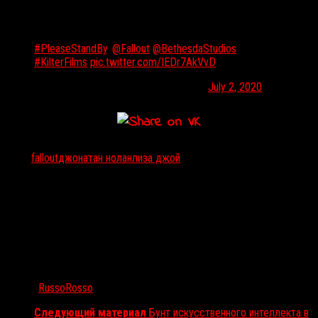
Please stand by.
#PleaseStandBy
.
@Fallout
@BethesdaStudios
#KilterFilms
pic.twitter.com/IEDr7AkVvD
— Amazon Studios (@AmazonStudios)
July 2, 2020
Тэги:
fallout
джонатан нолан
лиза джой
Автор:
RussoRosso
Следующий материал
Бунт искусственного интеллекта в