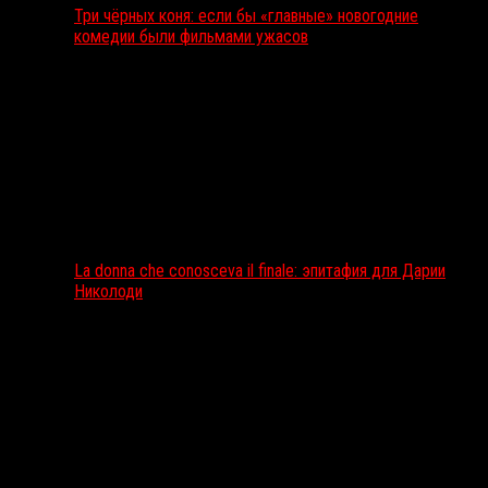
Три чёрных коня: если бы «главные» новогодние
комедии были фильмами ужасов
La donna che conosceva il finale: эпитафия для Дарии
Николоди