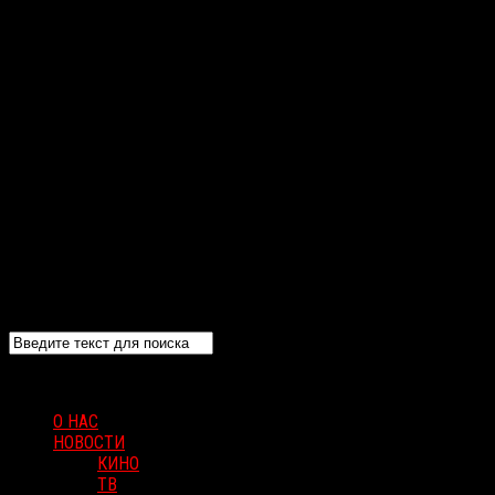
О НАС
НОВОСТИ
КИНО
ТВ