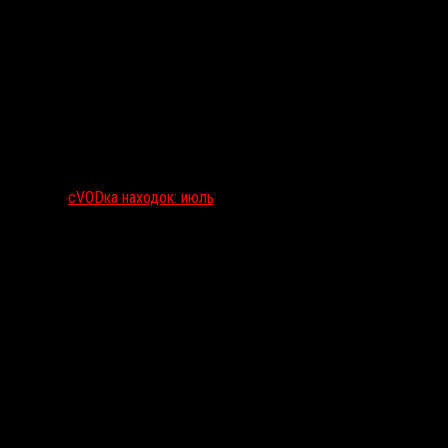
сVODка находок: июль