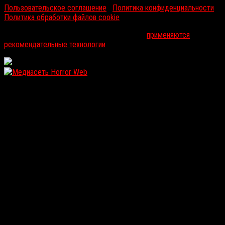
Пользовательское соглашение
|
Политика конфиденциальности
|
Политика обработки файлов cookie
На информационном ресурсе russorosso.ru
применяются
рекомендательные технологии
.
WordPress: 12.22MB | MySQL:113 | 1,353sec