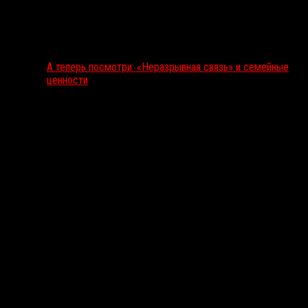
А теперь посмотри: «Неразрывная связь» и семейные
ценности