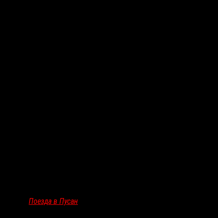
Тема противопоставления личности и коллектива,
напоминающего скорее безликую толпу, беспокоила
Ён Сан-хо
ещё с
«
Поезда в Пусан
»
. Но там зомби, сплочённые в стаю,
действовали инстинктивно, словно хищники, нападая на всё