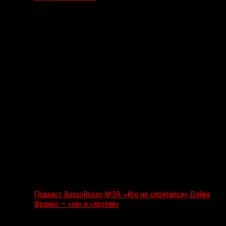
Подкаст RussoRosso
Подкаст RussoRosso №39: «Кто не спрятался» Дэйва
Франко — «за» и «против»
Ближайшие события