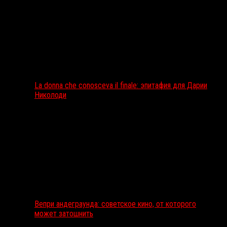
La donna che conosceva il finale: эпитафия для Дарии
Николоди
Вепри андеграунда: советское кино, от которого
может затошнить