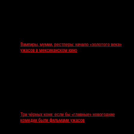
Вампиры, мумии, рестлеры: начало «золотого века»
ужасов в мексиканском кино
Три чёрных коня: если бы «главные» новогодние
комедии были фильмами ужасов