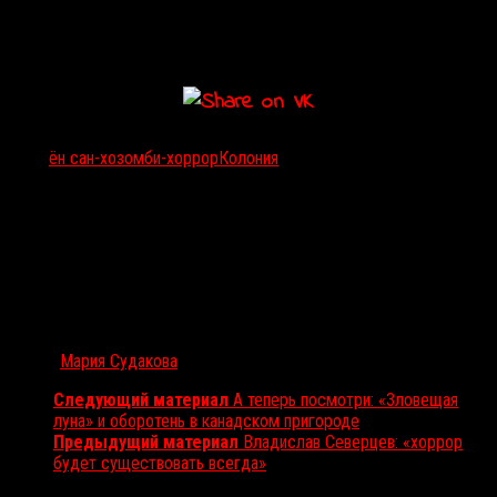
сих пор через неё можно весьма остро и актуально рассказать о
сегодняшнем дне. Ведь коммуникация — несовершенна, но и
счастья в полном слиянии с коллективным разумом нет.
Тэги:
ён сан-хо
зомби-хоррор
Колония
Автор:
Мария Судакова
Следующий материал
А теперь посмотри: «Зловещая
луна» и оборотень в канадском пригороде
Предыдущий материал
Владислав Северцев: «хоррор
будет существовать всегда»