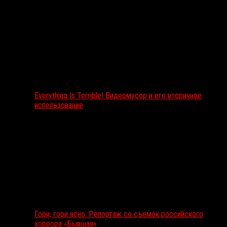
Everything Is Terrible! Видеомусор и его вторичное
использование
Гори, гори ясно: Репортаж со съемок российского
хоррора «Бывшая»