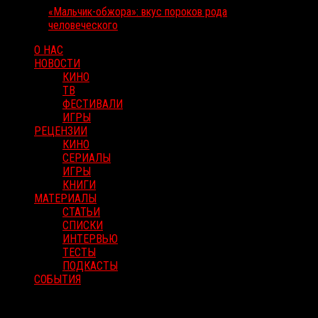
«Мальчик-обжора»: вкус пороков рода
человеческого
О НАС
НОВОСТИ
КИНО
ТВ
ФЕСТИВАЛИ
ИГРЫ
РЕЦЕНЗИИ
КИНО
СЕРИАЛЫ
ИГРЫ
КНИГИ
МАТЕРИАЛЫ
СТАТЬИ
СПИСКИ
ИНТЕРВЬЮ
ТЕСТЫ
ПОДКАСТЫ
СОБЫТИЯ
RussoRosso © 2026 ООО "ФМП Групп". Все права защищены.