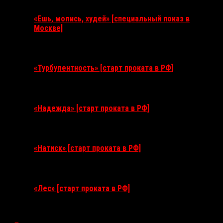
«Ешь, молись, худей» [специальный показ в
Москве]
11 августа 2026
«Турбулентность» [старт проката в РФ]
3 сентября 2026
«Надежда» [старт проката в РФ]
10 сентября 2026
«Натиск» [старт проката в РФ]
17 сентября 2026
«Лес» [старт проката в РФ]
12 ноября 2026