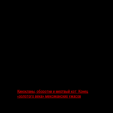
Вам также может понравиться...
Выбор редакции
Кинокланы, оборотни и мертвый кот: Конец
«золотого века» мексиканских ужасов