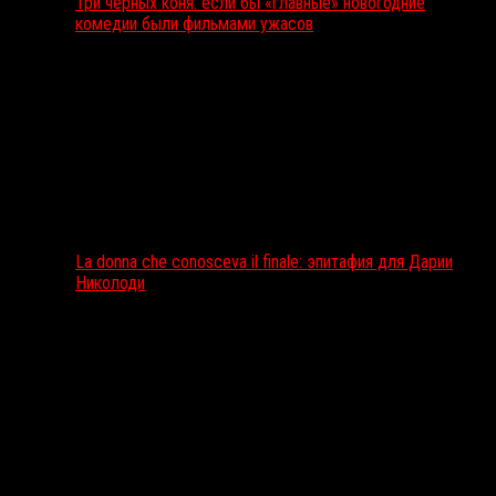
Три чёрных коня: если бы «главные» новогодние
комедии были фильмами ужасов
La donna che conosceva il finale: эпитафия для Дарии
Николоди