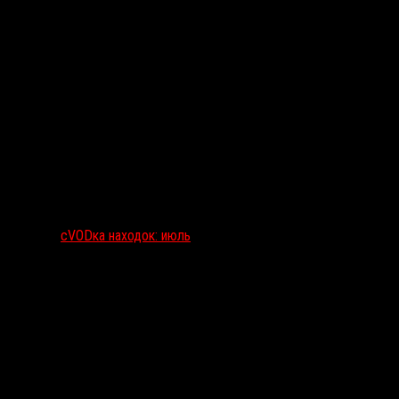
сVODка находок: июль