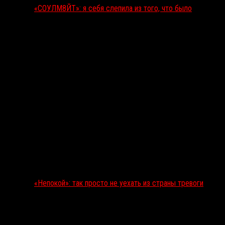
«СОУЛМ8ЙТ»: я себя слепила из того, что было
«Непокой»: так просто не уехать из страны тревоги