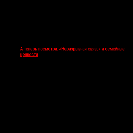
А теперь посмотри: «Неразрывная связь» и семейные
ценности