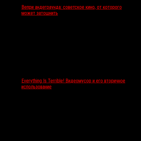
Вепри андеграунда: советское кино, от которого
может затошнить
Everything Is Terrible! Видеомусор и его вторичное
использование