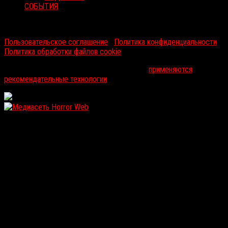
СОБЫТИЯ
RussoRosso © 2026 ООО "ФМП Групп". Все права защищены.
Пользовательское соглашение
|
Политика конфиденциальности
|
Политика обработки файлов cookie
На информационном ресурсе russorosso.ru
применяются
рекомендательные технологии
.
WordPress: 12.14MB | MySQL:109 | 1,085sec