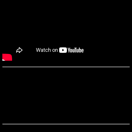
«Хеллбой» / Hellboy (2019)
Режиссер:
Нил Маршалл
Сценарий:
Эндрю Косби по комиксу Майка Миньолы
Оператор:
Лоренцо Сенаторе
Продюсеры:
Лоуренс Гордон, Карл Хампе, Ллойд Левин и другие
Дистрибьютор в России:
MEGOGO Distribution (в прокате с 11
апреля)
Хеллбой (
Дэвид Харбор
) — чертенок, попавший в человеческий