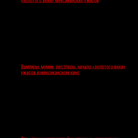
«золотого века» мексиканских ужасов
Вампиры, мумии, рестлеры: начало «золотого века»
ужасов в мексиканском кино