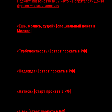
Подкаст RussoRosso №39: «Кто не спрятался» Дэйва
Франко — «за» и «против»
Ближайшие события
«Ешь, молись, худей» [специальный показ в
Москве]
11 августа 2026
«Турбулентность» [старт проката в РФ]
3 сентября 2026
«Надежда» [старт проката в РФ]
10 сентября 2026
«Натиск» [старт проката в РФ]
17 сентября 2026
«Лес» [старт проката в РФ]