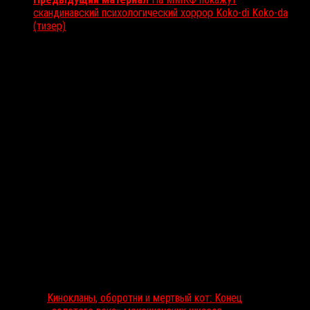
скандинавский психологический хоррор Koko-di Koko-da
(тизер)
Вам также может понравиться...
Выбор редакции
Кинокланы, оборотни и мертвый кот: Конец