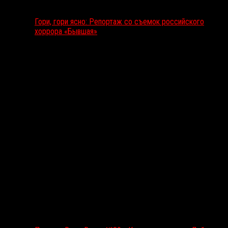
Гори, гори ясно: Репортаж со съемок российского
хоррора «Бывшая»
Подкаст RussoRosso