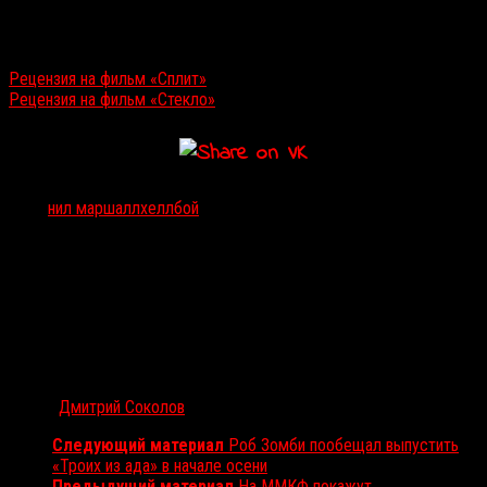
Читайте также:
Рецензия на фильм «Сплит»
Рецензия на фильм «Стекло»
Тэги:
нил маршалл
хеллбой
Автор:
Дмитрий Соколов
Следующий материал
Роб Зомби пообещал выпустить
«Троих из ада» в начале осени
Предыдущий материал
На ММКФ покажут