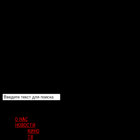
О НАС
НОВОСТИ
КИНО
ТВ