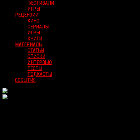
ФЕСТИВАЛИ
ИГРЫ
РЕЦЕНЗИИ
КИНО
СЕРИАЛЫ
ИГРЫ
КНИГИ
МАТЕРИАЛЫ
СТАТЬИ
СПИСКИ
ИНТЕРВЬЮ
ТЕСТЫ
ПОДКАСТЫ
СОБЫТИЯ