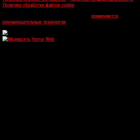
Политика обработки файлов cookie
На информационном ресурсе russorosso.ru
применяются
рекомендательные технологии
.
WordPress: 12.21MB | MySQL:112 | 1,301sec