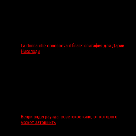
La donna che conosceva il finale: эпитафия для Дарии
Николоди
Вепри андеграунда: советское кино, от которого
может затошнить