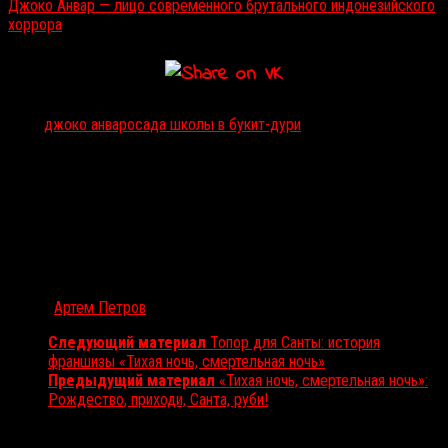
Джоко Анвар — лицо современного брутального индонезийского
хоррора
Тэги:
джоко анвар
осада школы в букит-дури
Автор:
Артем Петров
Следующий материал
Топор для Санты: история
франшизы «Тихая ночь, смертельная ночь»
Предыдущий материал
«Тихая ночь, смертельная ночь»:
Рождество, приходи, Санта, руби!
Вам также может понравиться...