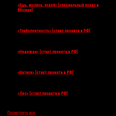
«Ешь, молись, худей» [специальный показ в
Москве]
11 августа 2026
«Турбулентность» [старт проката в РФ]
3 сентября 2026
«Надежда» [старт проката в РФ]
10 сентября 2026
«Натиск» [старт проката в РФ]
17 сентября 2026
«Лес» [старт проката в РФ]
12 ноября 2026
Посмотреть все