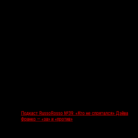
Подкаст RussoRosso
Подкаст RussoRosso №39: «Кто не спрятался» Дэйва
Франко — «за» и «против»
Ближайшие события