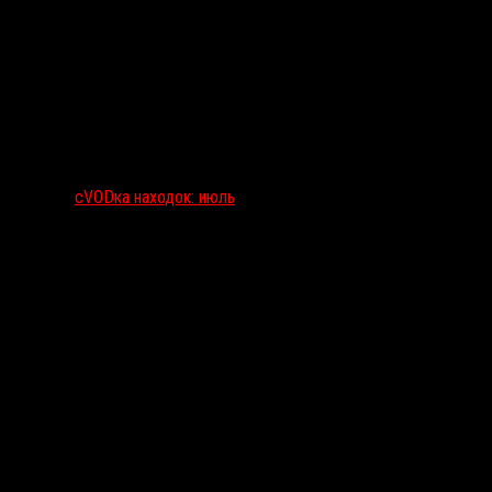
сVODка находок: июль