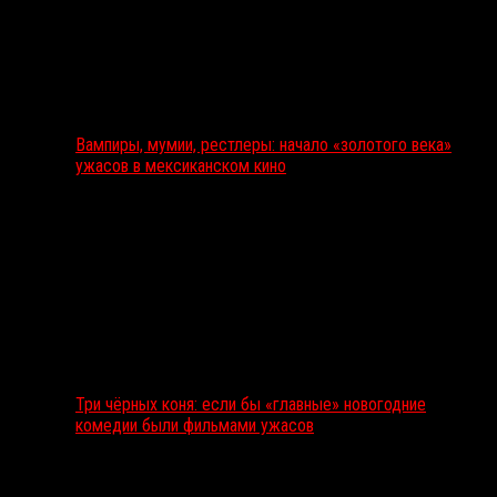
Вампиры, мумии, рестлеры: начало «золотого века»
ужасов в мексиканском кино
Три чёрных коня: если бы «главные» новогодние
комедии были фильмами ужасов