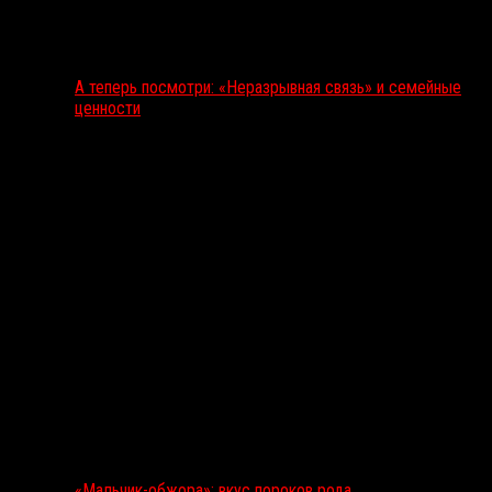
А теперь посмотри: «Неразрывная связь» и семейные
ценности
«Мальчик-обжора»: вкус пороков рода