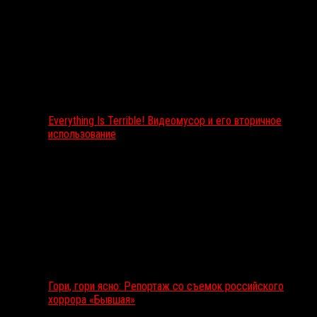
Everything Is Terrible! Видеомусор и его вторичное
использование
Гори, гори ясно: Репортаж со съемок российского
хоррора «Бывшая»