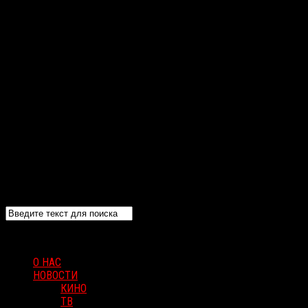
О НАС
НОВОСТИ
КИНО
ТВ